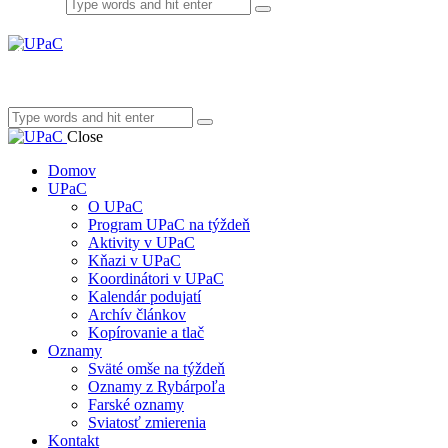
Close
Domov
UPaC
O UPaC
Program UPaC na týždeň
Aktivity v UPaC
Kňazi v UPaC
Koordinátori v UPaC
Kalendár podujatí
Archív článkov
Kopírovanie a tlač
Oznamy
Sväté omše na týždeň
Oznamy z Rybárpoľa
Farské oznamy
Sviatosť zmierenia
Kontakt