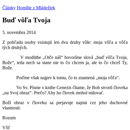
Články
Homílie z Mládežiek
Buď vôľa Tvoja
5. novembra 2014
Z pohľadu osoby existujú len dva druhy vôle: moja vôľa a vôľa
tých druhých.
V modlitbe „Otče náš“ hovoríme slová „buď vôľa Tvoja,
Bože“, teda nech sa stane nie to čo chcem ja, ale to čo chceš Ty,
Bože.
Poďme však najprv k tomu, čo to znamená „moja vôľa“.
Vo Sv. Písme v knihe Genezis čítame, že Boh stvoril človeka
„na Svoj obraz“. Prečo? Aby ho človek mohol milovať.
Boží obraz v človeku sa prejavuje najmä cez jeho duchovné
vlastnosti:
Rozum
Vôľ