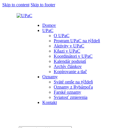
Skip to content
Skip to footer
Domov
UPaC
O UPaC
Program UPaC na týždeň
Aktivity v UPaC
Kňazi v UPaC
Koordinátori v UPaC
Kalendár podujatí
Archív článkov
Kopírovanie a tlač
Oznamy
Sväté omše na týždeň
Oznamy z Rybárpoľa
Farské oznamy
Sviatosť zmierenia
Kontakt