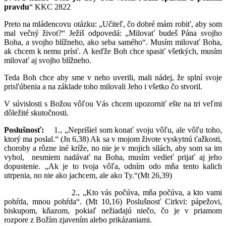
pravdu
“ KKC 2822
Preto na mládencovu otázku: „Učiteľ, čo dobré mám robiť, aby som
mal večný život?“ Ježiš odpovedá: „Milovať budeš Pána svojho
Boha, a svojho blížneho, ako seba samého“. Musím milovať Boha,
ak chcem k nemu prísť. A keďže Boh chce spasiť všetkých, musím
milovať aj svojho blížneho.
Teda Boh chce aby sme v neho uverili, mali nádej, že splní svoje
prisľúbenia a na základe toho milovali Jeho i všetko čo stvoril.
V súvislosti s Božou vôľou Vás chcem upozorniť ešte na tri veľmi
dôležité skutočnosti.
Poslušnosť:
1., „Neprišiel som konať svoju vôľu, ale vôľu toho,
ktorý ma poslal.“ (Jn 6,38) Ak sa v mojom živote vyskytnú ťažkosti,
choroby a rôzne iné kríže, no nie je v mojich silách, aby som sa im
vyhol, nesmiem nadávať na Boha, musím vedieť prijať aj jeho
dopustenie. „Ak je to tvoja vôľa, odním odo mňa tento kalich
utrpenia, no nie ako jachcem, ale ako Ty.“(Mt 26,39)
2., „Kto vás počúva, mňa počúva, a kto vami
pohŕda, mnou pohŕda“. (Mt 10,16) Poslušnosť Cirkvi: pápežovi,
biskupom, kňazom, pokiaľ nežiadajú niečo, čo je v priamom
rozpore z Božím zjavením alebo prikázaniami.