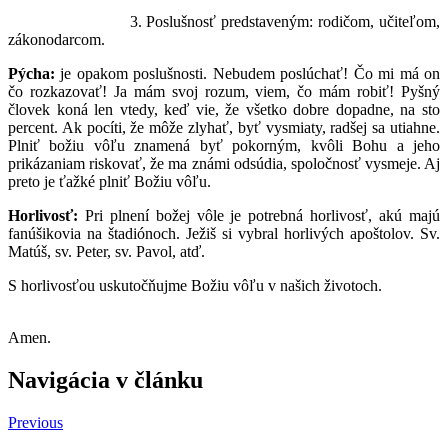
3. Poslušnosť predstaveným: rodičom, učiteľom,
zákonodarcom.
Pýcha:
je opakom poslušnosti. Nebudem poslúchať! Čo mi má on
čo rozkazovať! Ja mám svoj rozum, viem, čo mám robiť! Pyšný
človek koná len vtedy, keď vie, že všetko dobre dopadne, na sto
percent. Ak pocíti, že môže zlyhať, byť vysmiaty, radšej sa utiahne.
Plniť božiu vôľu znamená byť pokorným, kvôli Bohu a jeho
prikázaniam riskovať, že ma známi odsúdia, spoločnosť vysmeje. Aj
preto je ťažké plniť Božiu vôľu.
Horlivosť:
Pri plnení božej vôle je potrebná horlivosť, akú majú
fanúšikovia na štadiónoch. Ježiš si vybral horlivých apoštolov. Sv.
Matúš, sv. Peter, sv. Pavol, atď.
S horlivosťou uskutočňujme Božiu vôľu v našich životoch.
Amen.
Navigácia v článku
Previous