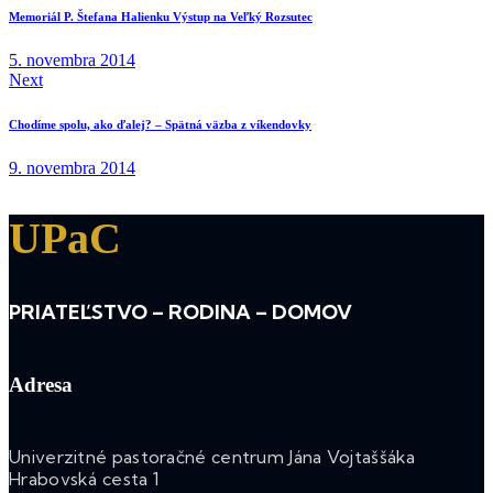
Memoriál P. Štefana Halienku Výstup na Veľký Rozsutec
5. novembra 2014
Next
Chodíme spolu, ako ďalej? – Spätná väzba z víkendovky
9. novembra 2014
UPaC
PRIATEĽSTVO – RODINA – DOMOV
Adresa
Univerzitné pastoračné centrum Jána Vojtaššáka
Hrabovská cesta 1