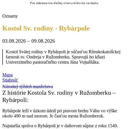
Pre zobrazenie ďalšej strany kliknite na šípku.
Oznamy
Kostol Sv. rodiny - Rybárpole
03.08.2026 – 09.08.2026
Kostol Svätej rodiny v Rybárpoli je súčasťou Rímskokatolíckej
farnosti sv. Ondreja v Ružomberku. Spravujú ho kňazi
Univerzitného pastoračného centra Jána Vojtaššáka.
Mapa
Stiahnúť
Národný týždeň manželstva
Z histórie Kostola Sv. rodiny v Ružomberku –
Rybárpoli:
Rybárpole leží v úzkom údolí pri pravom brehu Váhu vo výške
okolo 490 m nad morom. Je časťou mesta Ružomberok.
Najstaršia správa o Rybárpoli je v daňovom súpise z roku 1549.