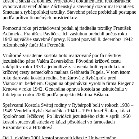
kostol a slúžia až dodnes. Projektovú dokumentáciu rekonštrukcie
vyhotovil staviteľ Július Záchenský a stavebný dozor mal František
Smetana z rybárpoľskej textilky. Stavebné práce prebiehali postupne
podľa prílivu finančných prostriedkov.
Pomocnú roku pri zriaďovaní podali aj riaditelia textilky František
Adámek a František Pavlíček. Ich zásluhou prebehli počas roku
1942 najväčšie stavebné úpravy. Kostol posvätil 8. decembra 1942
ružomberský farár Ján Ferenčík.
Vnútorné zariadenie kostola bolo realizované podľa návrhov
jezuitského pátra Valéra Zavarského. Pôvodnú krížovú cestu
zakúpili v roku 1939 a jednotlivé zastavenia boli reprodukciami
krížovej cesty nemeckého maliara Gebharda Fugela. V tom istom
roku darovala kostolu rodina Smižárová z Rybárpoľa pred
Vianocami betlehem. Organ na objednávku vyrobila firma Rieger z
Krnova v roku 1942. Generálna oprava kostola sa uskutočnila v
Jubilejnom roku 2000 podľa projektu Martina Bištana.
Správcami Kostola Svätej rodiny v Rybárpoli boli v rokoch 1938 –
1949 Vendelín Rybár Sahulčík a 1949 – 1950 Jozef Štafan, kňazi
Spoločnosti Ježišovej. Po likvidácii jezuitského rádu v apríli 1950
kostol spracovali striedavo kňazi pôsobiaci vo farnostiach
Ružomberok a Hrboltová.
Od 1. októbra 2001 kostol spravujú kňazi z Univerzitného