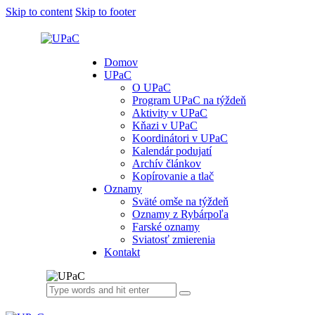
Skip to content
Skip to footer
Domov
UPaC
O UPaC
Program UPaC na týždeň
Aktivity v UPaC
Kňazi v UPaC
Koordinátori v UPaC
Kalendár podujatí
Archív článkov
Kopírovanie a tlač
Oznamy
Sväté omše na týždeň
Oznamy z Rybárpoľa
Farské oznamy
Sviatosť zmierenia
Kontakt