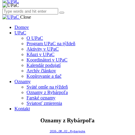
Close
Domov
UPaC
O UPaC
Program UPaC na týždeň
Aktivity v UPaC
Kňazi v UPaC
Koordinátori v UPaC
Kalendár podujatí
Archív článkov
Kopírovanie a tlač
Oznamy
Sväté omše na týždeň
Oznamy z Rybárpoľa
Farské oznamy
Sviatosť zmierenia
Kontakt
Oznamy z Rybárpoľa
2026_08_02_Rybarpole