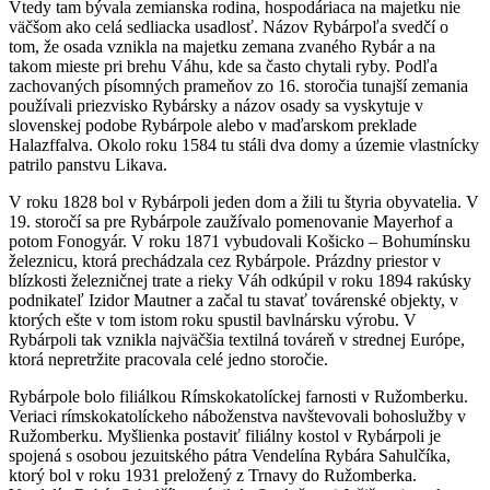
Vtedy tam bývala zemianska rodina, hospodáriaca na majetku nie
väčšom ako celá sedliacka usadlosť. Názov Rybárpoľa svedčí o
tom, že osada vznikla na majetku zemana zvaného Rybár a na
takom mieste pri brehu Váhu, kde sa často chytali ryby. Podľa
zachovaných písomných prameňov zo 16. storočia tunajší zemania
používali priezvisko Rybársky a názov osady sa vyskytuje v
slovenskej podobe Rybárpole alebo v maďarskom preklade
Halazffalva. Okolo roku 1584 tu stáli dva domy a územie vlastnícky
patrilo panstvu Likava.
V roku 1828 bol v Rybárpoli jeden dom a žili tu štyria obyvatelia. V
19. storočí sa pre Rybárpole zaužívalo pomenovanie Mayerhof a
potom Fonogyár. V roku 1871 vybudovali Košicko – Bohumínsku
železnicu, ktorá prechádzala cez Rybárpole. Prázdny priestor v
blízkosti železničnej trate a rieky Váh odkúpil v roku 1894 rakúsky
podnikateľ Izidor Mautner a začal tu stavať továrenské objekty, v
ktorých ešte v tom istom roku spustil bavlnársku výrobu. V
Rybárpoli tak vznikla najväčšia textilná továreň v strednej Európe,
ktorá nepretržite pracovala celé jedno storočie.
Rybárpole bolo filiálkou Rímskokatolíckej farnosti v Ružomberku.
Veriaci rímskokatolíckeho náboženstva navštevovali bohoslužby v
Ružomberku. Myšlienka postaviť filiálny kostol v Rybárpoli je
spojená s osobou jezuitského pátra Vendelína Rybára Sahulčíka,
ktorý bol v roku 1931 preložený z Trnavy do Ružomberka.