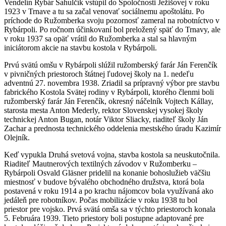
Vendelín Rybár Sahulčík vstúpil do Spoločnosti Ježišovej v roku
1923 v Trnave a tu sa začal venovať sociálnemu apoštolátu. Po
príchode do Ružomberka svoju pozornosť zameral na robotníctvo v
Rybárpoli. Po ročnom účinkovaní bol preložený späť do Trnavy, ale
v roku 1937 sa opäť vrátil do Ružomberka a stal sa hlavným
iniciátorom akcie na stavbu kostola v Rybárpoli.
Prvú svätú omšu v Rybárpoli slúžil ružomberský farár Ján Ferenčík
v pivničných priestoroch štátnej ľudovej školy na 1. nedeľu
adventnú 27. novembra 1938. Zriadil sa prípravný výbor pre stavbu
fabrického Kostola Svätej rodiny v Rybárpoli, ktorého členmi boli
ružomberský farár Ján Ferenčík, okresný náčelník Vojtech Kállay,
starosta mesta Anton Mederly, rektor Slovenskej vysokej školy
technickej Anton Bugan, notár Viktor Sliacky, riaditeľ školy Ján
Zachar a prednosta technického oddelenia mestského úradu Kazimír
Olejník.
Keď vypukla Druhá svetová vojna, stavba kostola sa neuskutočnila.
Riaditeľ Mautnerových textilných závodov v Ružomberku –
Rybárpoli Osvald Gläsner pridelil na konanie bohoslužieb väčšiu
miestnosť v budove bývalého obchodného družstva, ktorá bola
postavená v roku 1914 a po krachu nájomcov bola využívaná ako
jedáleň pre robotníkov. Počas mobilizácie v roku 1938 tu bol
priestor pre vojsko. Prvá svätá omša sa v týchto priestoroch konala
5. Februára 1939. Tieto priestory boli postupne adaptované pre