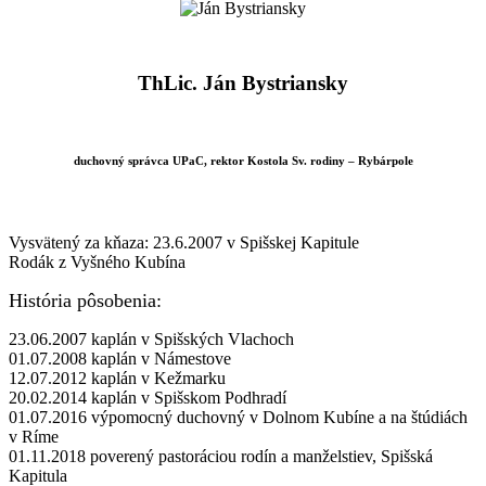
ThLic. Ján Bystriansky
duchovný správca UPaC, rektor Kostola Sv. rodiny – Rybárpole
Vysvätený za kňaza: 23.6.2007 v Spišskej Kapitule
Rodák z Vyšného Kubína
História pôsobenia:
23.06.2007 kaplán v Spišských Vlachoch
01.07.2008 kaplán v Námestove
12.07.2012 kaplán v Kežmarku
20.02.2014 kaplán v Spišskom Podhradí
01.07.2016 výpomocný duchovný v Dolnom Kubíne a na štúdiách
v Ríme
01.11.2018 poverený pastoráciou rodín a manželstiev, Spišská
Kapitula