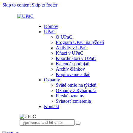
Skip to content
Skip to footer
Domov
UPaC
O UPaC
Program UPaC na týždeň
Aktivity v UPaC
Kňazi v UPaC
Koordinátori v UPaC
Kalendár podujatí
Archív článkov
Kopírovanie a tlač
Oznamy
Sväté omše na týždeň
Oznamy z Rybárpoľa
Farské oznamy
Sviatosť zmierenia
Kontakt