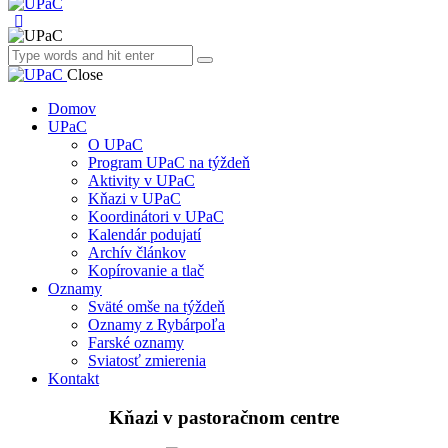
Close
Domov
UPaC
O UPaC
Program UPaC na týždeň
Aktivity v UPaC
Kňazi v UPaC
Koordinátori v UPaC
Kalendár podujatí
Archív článkov
Kopírovanie a tlač
Oznamy
Sväté omše na týždeň
Oznamy z Rybárpoľa
Farské oznamy
Sviatosť zmierenia
Kontakt
Kňazi v pastoračnom centre