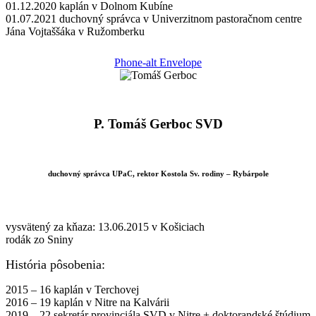
01.12.2020 kaplán v Dolnom Kubíne
01.07.2021 duchovný správca v Univerzitnom pastoračnom centre
Jána Vojtaššáka v Ružomberku
Phone-alt
Envelope
P. Tomáš Gerboc SVD
duchovný správca UPaC, rektor Kostola Sv. rodiny – Rybárpole
vysvätený za kňaza: 13.06.2015 v Košiciach
rodák zo Sniny
História pôsobenia:
2015 – 16 kaplán v Terchovej
2016 – 19 kaplán v Nitre na Kalvárii
2019 – 22 sekretár provinciála SVD v Nitre + doktorandské štúdium