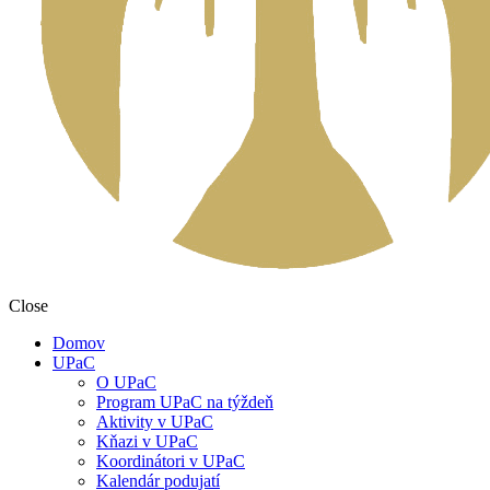
Close
Domov
UPaC
O UPaC
Program UPaC na týždeň
Aktivity v UPaC
Kňazi v UPaC
Koordinátori v UPaC
Kalendár podujatí