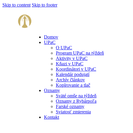
Skip to content
Skip to footer
Domov
UPaC
O UPaC
Program UPaC na týždeň
Aktivity v UPaC
Kňazi v UPaC
Koordinátori v UPaC
Kalendár podujatí
Archív článkov
Kopírovanie a tlač
Oznamy
Sväté omše na týždeň
Oznamy z Rybárpoľa
Farské oznamy
Sviatosť zmierenia
Kontakt