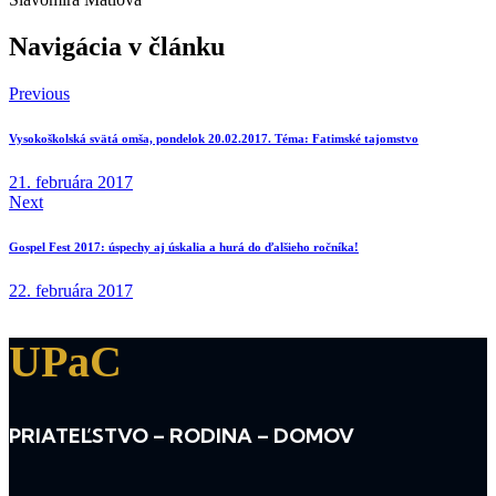
Navigácia v článku
Previous
Vysokoškolská svätá omša, pondelok 20.02.2017. Téma: Fatimské tajomstvo
21. februára 2017
Next
Gospel Fest 2017: úspechy aj úskalia a hurá do ďalšieho ročníka!
22. februára 2017
UPaC
PRIATEĽSTVO – RODINA – DOMOV