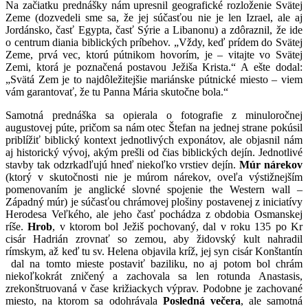
Na začiatku prednášky nám upresnil geografické rozloženie Svätej
Zeme (dozvedeli sme sa, že jej súčasťou nie je len Izrael, ale aj
Jordánsko, časť Egypta, časť Sýrie a Libanonu) a zdôraznil, že ide
o centrum diania biblických príbehov. „Vždy, keď prídem do Svätej
Zeme, prvá vec, ktorú pútnikom hovorím, je – vitajte vo Svätej
Zemi, ktorá je poznačená postavou Ježiša Krista.“ A ešte dodal:
„Svätá Zem je to najdôležitejšie mariánske pútnické miesto – viem
vám garantovať, že tu Panna Mária skutočne bola.“
Samotná prednáška sa opierala o fotografie z minuloročnej
augustovej púte, pričom sa nám otec Štefan na jednej strane pokúsil
priblížiť biblický kontext jednotlivých exponátov, ale objasnil nám
aj historický vývoj, akým prešli od čias biblických dejín. Jednotlivé
stavby tak odzrkadľujú hneď niekoľko vrstiev dejín.
Múr nárekov
(ktorý v skutočnosti nie je múrom nárekov, oveľa výstižnejším
pomenovaním je anglické slovné spojenie the Western wall –
Západný múr) je súčasťou chrámovej plošiny postavenej z iniciatívy
Herodesa Veľkého, ale jeho časť pochádza z obdobia Osmanskej
ríše.
Hrob
, v ktorom bol Ježiš pochovaný, dal v roku 135 po Kr
cisár Hadrián zrovnať so zemou, aby židovský kult nahradil
rímskym, až keď tu sv. Helena objavila kríž, jej syn cisár Konštantín
dal na tomto mieste postaviť baziliku, no aj potom bol chrám
niekoľkokrát zničený a zachovala sa len rotunda Anastasis,
zrekonštruovaná v čase križiackych výprav. Podobne je zachované
miesto, na ktorom sa odohrávala
Posledná večera
, ale samotná