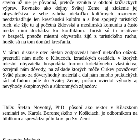
stavba už nie je pôvodná, pretože vznikla v období križiackych
výprav. Rovnako ako dejiny Svätej Zeme, aj zloženie jej
obyvateľstva v sebe zahŕňa niekoľko kultúrnych rozmerov:
neodzrkadľuje len kresťanskú kultúru a s ňou spojený turistický
ruch, ale žije tu aj početná židovská a moslimská komunita a často
medzi nimi dochádza ku konfliktom. Turisti sú tu relatívne
v bezpečí, pretože miestni obyvatelia žijú z turistického ruchu,
horšie sú na tom domáci kresťania.
V rámci diskusie otec Štefan zodpovedal hneď niekoľko otázok:
prezradil nám niečo o Kibucoch, izraelských osadách, v ktorých
miestni obyvatelia hospodária formou kolektívneho vlastníctva,
ozrejmil nám dôvody, na základe ktorých môže Cirkev považovať
Sväté písmo za dôveryhodný materiál a dal nám mnoho praktických
rád ohľadom púte do Svätej Zeme, pričom uviedol výhody aj
nevýhody skupinových a súkromných zájazdov.
ThDr. Štefan Novotný, PhD. pôsobí ako rektor v Kňazskom
seminári sv. Karola Boromejského v Košiciach, je odborníkom na
biblikum a sprevádza pútnikov po Sv. Zemi.
Slavomíra Matlová