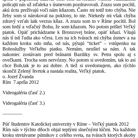
policajti nás už zďaleka s úsmevom pozdravovali. Zrazu som pocítil,
akú úctu prežívajú voči nám kňazom. Často mi totiž toto chýba. Nie
žeby som si nárokoval na poklony, to nie. Niekedy mi však chýba
zdravý vzťah laik verzus kňaz. A zrazu som to v Ríme pocítil. Bol
som hrdý a vďačný Bohu, že som kňazom. No potom prišiel Veľký
piatok. Opäť prichádzame k Bronzovej bráne, opäť kňazi. Vítajú
nás tí istí ľudia ako včera. Len na ich tvárach mi chýba úsmev a na
každom kroku odo mňa, od nás, pýtajú “ticket” – vstúpenku na
Bohoslužby Veľkého piatku. Nemám, neušiel sa nám. A tak
nakoniec zostávam pred bránami Baziliky sv. Petra spolu aj s
ovečkami. Trocha som nervózny. No potom si uvedomím, tak to asi
chce Boh,tak je to asi dobre. A tiež si uvedomujem, ako rýchlo
skončil Zelený štvrtok a nastala realita, Veľký piatok.
o. Jozef Žvanda
Rím 7.apríla 2012
Videogaléria (časť 2.)
Videogaléria (časť 3.)
————
Púť študentov Katolíckej univerzity v Ríme – Veľký piatok 2012
Rím nás v týchto dňoch objal teplými slnečnými lúčmi. Na každom
kroku stretávame pútnikov z celého sveta, na tvárach ktorých akoby