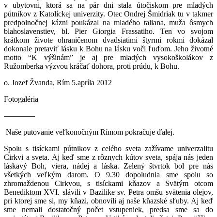
v ubytovni, ktorá sa na pár dni stala útočiskom pre mladých
pútnikov z Katolíckej univerzity. Otec Ondrej Šmidriak tu v takmer
predpolnočnej kázni poukázal na mladého taliana, muža ôsmych
blahoslavenstiev, bl. Pier Giorgia Frassatiho. Ten vo svojom
krátkom živote ohraničenom dvadsiatimi štyrmi rokmi dokázal
dokonale pretaviť lásku k Bohu na lásku voči ľuďom. Jeho životné
motto “K výšinám” je aj pre mladých vysokoškolákov z
Ružomberka výzvou kráčať dohora, proti prúdu, k Bohu.
o. Jozef Žvanda, Rím 5.apríla 2012
Fotogaléria
————
Naše putovanie veľkonočným Rímom pokračuje ďalej.
Spolu s tisíckami pútnikov z celého sveta zažívame univerzalitu
Cirkvi a sveta. Aj keď sme z rôznych kútov sveta, spája nás jeden
láskavý Boh, viera, nádej a láska. Zelený štvrtok bol pre nás
všetkých veľkým darom. O 9.30 dopoludnia sme spolu so
zhromaždenou Cirkvou, s tisíckami kňazov a Svätým otcom
Benediktom XVI. slávili v Bazilike sv. Petra omšu svätenia olejov,
pri ktorej sme si, my kňazi, obnovili aj naše kňazské sľuby. Aj keď
sme nemali dostatočný počet vstupeniek, predsa sme sa do