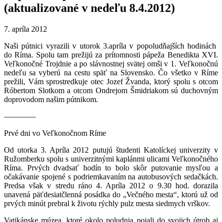
(aktualizované v nedeľu 8.4.2012)
7. apríla 2012
Naši pútnici vyrazili v utorok 3.apríla v popoludňajších hodinách
do Ríma. Spolu tam prežijú za prítomnosti pápeža Benedikta XVI.
Veľkonočné Trojdnie a po slávnostnej svätej omši v 1. Veľkonočnú
nedeľu sa vyberú na cestu späť na Slovensko. Čo všetko v Ríme
prežili, Vám sprostredkuje otec Jozef Žvanda, ktorý spolu s otcom
Róbertom Slotkom a otcom Ondrejom Šmidriakom sú duchovným
doprovodom našim pútnikom.
————
Prvé dni vo Veľkonočnom Ríme
Od utorka 3. Apríla 2012 putujú študenti Katolíckej univerzity v
Ružomberku spolu s univerzitnými kaplánmi ulicami Veľkonočného
Ríma. Prvých dvadsať hodín to bolo skôr putovanie mysľou a
očakávanie spojené s podriemkavaním na autobusových sedačkách.
Predsa však v stredu ráno 4. Apríla 2012 o 9.30 hod. dorazila
unavená päťdesiatčlenná posádka do „Večného mesta“, ktorú už od
prvých minút prebral k životu rýchly pulz mesta siedmych vrškov.
Vatikánske múzea, ktoré okolo poludnia pojali do svojich útrob aj