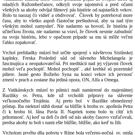
mladých Ružomberčanov, odkryli svoje tajomstvá a pred očami
všetkých sa akoby odvíjal filmový pás histórie od najstarších vekov.
Bolo tu naozaj čo vidieť a obdivovať. Človek by potreboval more
času, aby to všetko aspoň čiastočne preštudoval, aby sa nad tým
všetkým mohol zamyslieť. Nie nadarmo sa hovorí, že história je
učiteľkou života, nie nadarmo sa vraví, že človek nesmie zabudnúť
na svoju históriu, lebo v opačnom prípade sa mu tá môže veľmi
ľahko zopakovať.
Vrchol prehliadky múzeí bol určite spojený s návštevou Sixtínskej
kaplnky. Freska Posledný súd od slávneho Michelangela je
fascinujúca a neopakovateľná. Pri meditácii nad jej výjavmi človek
mohol veľa pochopiť. Mohol pochopiť , aké krehké sú pozemské
piliere. Jasné gesto Božieho Syna na konci vekov ich pevnosť
zmení v prach a zostane iba jediná opora, ON, Alfa a Omega.
Z Vatikánskych múzeí to pútnici mali namierené do majestátnej
Baziliky sv. Petra, kde už vrcholili prípravy na slávenie
veľkonočného Trojdnia. Aj preto bol v Bazilike obmedzený
prístup. Iba niektorí stihli dostať sa bližšie k hrobu sv. apoštola Petra
či k hrobu bl. Jána Pavla II. Napriek tomu bolo tu cítiť ich
prítomnosť. Aj keď sa deň čo deň od nás akoby časovo vzďaľovali,
predsa akoby tu boli s nami ešte bližšie, bližšie, ako keď tu žili.
Vrcholom prvého dňa pobytu v Ríme bola večerno-nočná sv. omša