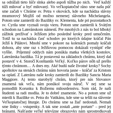
sa odrážali tieto lúče slnka alebo aspoň túžba po nich. Veď každý
túži milovať a byť milovaný. Vo veľkopiatočné ráno sme našu púť
sme začali v Chráme sv. Petra v okovách, kde sa nachádza slávny
mramorový Mojžiš od možno nemenej slávneho Michelangela.
Potom sme zamierili do Baziliky sv. Klementa, kde pri pozostatkoch
sv. Cyrila sme vyznali svoju vieru. Potom sme zamierili k Svätým
schodom na Lateránskom námestí. Pre mnohých z nás to bol hlboký
zážitok prežívať s Ježišom jeho posledné kroky pred umučením.
Totiž tu sa nachádza časť schodov po ktorých údajne kráčal Pán
Ježiš k Pilátovi. Mnohí sme v pokore na kolenách pomaly kráčali
dohora, aby sme raz s Ježišovou pomocou dokázali vystúpiť ešte
vyššie. Príjemný oddych nám ponúkla matka všetkých kostolov,
Lateránska bazilika. Tá je postavená na základoch chrámu, ktorý dal
postaviť v 4. Storočí Konštantín Veľký. Koľko párov nôh už prešlo
týmto chrámom… A dnes my. Aké budú naše životné kroky? Sochy
apoštolov na stenách chrámu nám hovoria jasne – kráčať za Kristom
sa oplatí. Z Lateránu naše kroky zamierili do Baziliky Sancta Maria
Maggiore. Aj tento starobylý chrám, ktorý pre nás Slovanov
znamená tak veľa, nám ponúkol svoju náruč. V nej sme sa
pomodlili Korunku k Božiemu milosrdenstvu. Som rád, že naši
študenti sa radi modlia. Je to dobré znamenie. No a potom sme už
mierili k Bazilike sv. Petra do Vatikánu, kde sme sa tešili na slávenie
Veľkopiatočnej liturgie. Do chrámu sme sa žiaľ nedostali. Nemali
sme lístky – vstupenky. A tak sme zostali „ante portam“ – pred jej
bránami. Našťastie veľké televízne obrazovky nám sprostredkovali