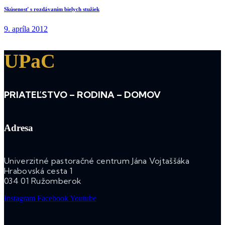
Skúsenosť s rozdávaním bielych stužiek
9. apríla 2012
UPaC
PRIATEĽSTVO – RODINA – DOMOV
Adresa
Univerzitné pastoračné centrum Jána Vojtaššáka
Hrabovská cesta 1
034 01 Ružomberok
Instagram
Facebook
Youtube