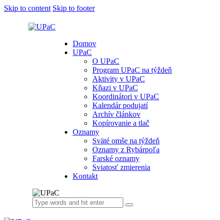
Skip to content
Skip to footer
Domov
UPaC
O UPaC
Program UPaC na týždeň
Aktivity v UPaC
Kňazi v UPaC
Koordinátori v UPaC
Kalendár podujatí
Archív článkov
Kopírovanie a tlač
Oznamy
Sväté omše na týždeň
Oznamy z Rybárpoľa
Farské oznamy
Sviatosť zmierenia
Kontakt