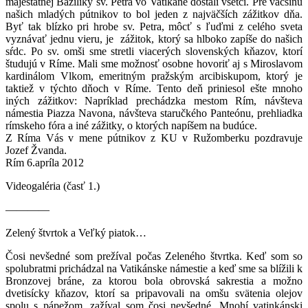
majestátnej Baziliky sv. Petra vo Vatikáne dostali všetci. Pre väčšinu
našich mladých pútnikov to bol jeden z najväčších zážitkov dňa.
Byť tak blízko pri hrobe sv. Petra, môcť s ľuďmi z celého sveta
vyznávať jednu vieru, je zážitok, ktorý sa hlboko zapíše do našich
sŕdc. Po sv. omši sme stretli viacerých slovenských kňazov, ktorí
študujú v Ríme. Mali sme možnosť osobne hovoriť aj s Miroslavom
kardinálom Vlkom, emeritným pražským arcibiskupom, ktorý je
taktiež v týchto dňoch v Ríme. Tento deň priniesol ešte mnoho
iných zážitkov: Napríklad prechádzka mestom Rím, návšteva
námestia Piazza Navona, návšteva staručkého Panteónu, prehliadka
rímskeho fóra a iné zážitky, o ktorých napíšem na budúce.
Z Ríma Vás v mene pútnikov z KU v Ružomberku pozdravuje
Jozef Žvanda.
Rím 6.apríla 2012
Videogaléria (časť 1.)
————
Zelený štvrtok a Veľký piatok…
Čosi nevšedné som prežíval počas Zeleného štvrtka. Keď som so
spolubratmi prichádzal na Vatikánske námestie a keď sme sa blížili k
Bronzovej bráne, za ktorou bola obrovská sakrestia a možno
dvetisícky kňazov, ktorí sa pripavovali na omšu svätenia olejov
spolu s pápežom, zažíval som čosi nevšedné. Mnohí vatinkánski