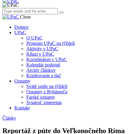
Close
Domov
UPaC
O UPaC
Program UPaC na týždeň
Aktivity v UPaC
Kňazi v UPaC
Koordinátori v UPaC
Kalendár podujatí
Archív článkov
Kopírovanie a tlač
Oznamy
Sväté omše na týždeň
Oznamy z Rybárpoľa
Farské oznamy
Sviatosť zmierenia
Kontakt
Články
Reportáž z púte do Veľkonočného Ríma