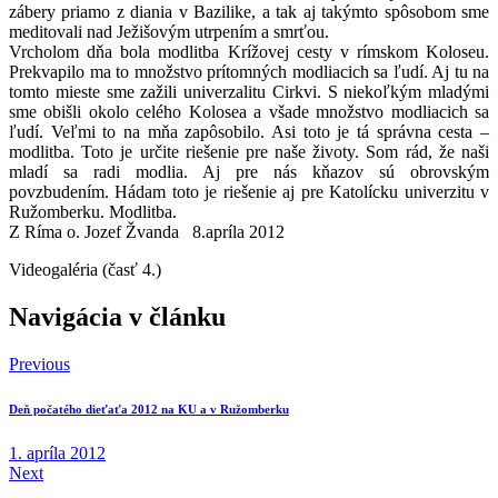
zábery priamo z diania v Bazilike, a tak aj takýmto spôsobom sme
meditovali nad Ježišovým utrpením a smrťou.
Vrcholom dňa bola modlitba Krížovej cesty v rímskom Koloseu.
Prekvapilo ma to množstvo prítomných modliacich sa ľudí. Aj tu na
tomto mieste sme zažili univerzalitu Cirkvi. S niekoľkým mladými
sme obišli okolo celého Kolosea a všade množstvo modliacich sa
ľudí. Veľmi to na mňa zapôsobilo. Asi toto je tá správna cesta –
modlitba. Toto je určite riešenie pre naše životy. Som rád, že naši
mladí sa radi modlia. Aj pre nás kňazov sú obrovským
povzbudením. Hádam toto je riešenie aj pre Katolícku univerzitu v
Ružomberku. Modlitba.
Z Ríma o. Jozef Žvanda 8.apríla 2012
Videogaléria (časť 4.)
Navigácia v článku
Previous
Deň počatého dieťaťa 2012 na KU a v Ružomberku
1. apríla 2012
Next