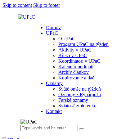
Skip to content
Skip to footer
Domov
UPaC
O UPaC
Program UPaC na týždeň
Aktivity v UPaC
Kňazi v UPaC
Koordinátori v UPaC
Kalendár podujatí
Archív článkov
Kopírovanie a tlač
Oznamy
Sväté omše na týždeň
Oznamy z Rybárpoľa
Farské oznamy
Sviatosť zmierenia
Kontakt