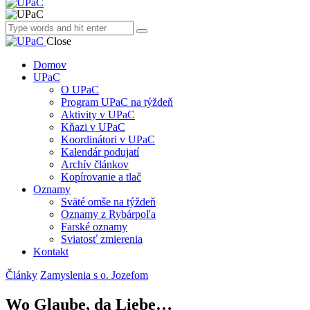
Close
Domov
UPaC
O UPaC
Program UPaC na týždeň
Aktivity v UPaC
Kňazi v UPaC
Koordinátori v UPaC
Kalendár podujatí
Archív článkov
Kopírovanie a tlač
Oznamy
Sväté omše na týždeň
Oznamy z Rybárpoľa
Farské oznamy
Sviatosť zmierenia
Kontakt
Články
Zamyslenia s o. Jozefom
Wo Glaube, da Liebe…