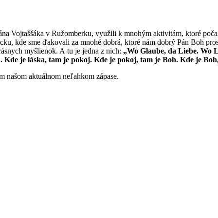
a Vojtaššáka v Ružomberku, využili k mnohým aktivitám, ktoré poča
emecku, kde sme ďakovali za mnohé dobrá, ktoré nám dobrý Pán Boh pro
ásnych myšlienok. A tu je jedna z nich:
„Wo Glaube, da Liebe. Wo Li
a. Kde je láska, tam je pokoj. Kde je pokoj, tam je Boh. Kde je Boh
tom našom aktuálnom neľahkom zápase.