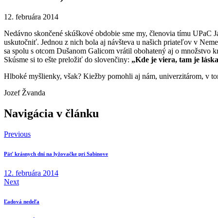
12. februára 2014
Nedávno skončené skúškové obdobie sme my, členovia tímu UPaC Ján
uskutočniť. Jednou z nich bola aj návšteva u našich priateľov v N
sa spolu s otcom Dušanom Galicom vrátil obohatený aj o množstvo kr
Skúsme si to ešte preložiť do slovenčiny:
„Kde je viera, tam je lásk
Hlboké myšlienky, však? Kiežby pomohli aj nám, univerzitárom, v 
Jozef Žvanda
Navigácia v článku
Previous
Päť krásnych dní na lyžovačke pri Sabinove
12. februára 2014
Next
Ľadová nedeľa