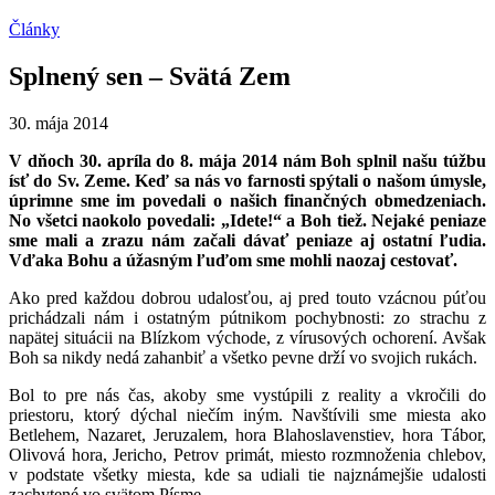
Články
Splnený sen – Svätá Zem
30. mája 2014
V dňoch 30. apríla do 8. mája 2014 nám Boh splnil našu túžbu
ísť do Sv. Zeme. Keď sa nás vo farnosti spýtali o našom úmysle,
úprimne sme im povedali o našich finančných obmedzeniach.
No všetci naokolo povedali: „Idete!“ a Boh tiež. Nejaké peniaze
sme mali a zrazu nám začali dávať peniaze aj ostatní ľudia.
Vďaka Bohu a úžasným ľuďom sme mohli naozaj cestovať.
Ako pred každou dobrou udalosťou, aj pred touto vzácnou púťou
prichádzali nám i ostatným pútnikom pochybnosti: zo strachu z
napätej situácii na Blízkom východe, z vírusových ochorení. Avšak
Boh sa nikdy nedá zahanbiť a všetko pevne drží vo svojich rukách.
Bol to pre nás čas, akoby sme vystúpili z reality a vkročili do
priestoru, ktorý dýchal niečím iným. Navštívili sme miesta ako
Betlehem, Nazaret, Jeruzalem, hora Blahoslavenstiev, hora Tábor,
Olivová hora, Jericho, Petrov primát, miesto rozmnoženia chlebov,
v podstate všetky miesta, kde sa udiali tie najznámejšie udalosti
zachytené vo svätom Písme.