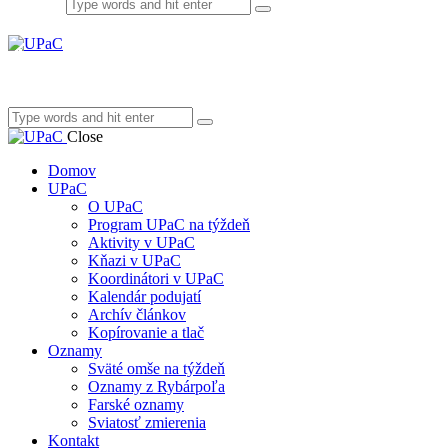
Close
Domov
UPaC
O UPaC
Program UPaC na týždeň
Aktivity v UPaC
Kňazi v UPaC
Koordinátori v UPaC
Kalendár podujatí
Archív článkov
Kopírovanie a tlač
Oznamy
Sväté omše na týždeň
Oznamy z Rybárpoľa
Farské oznamy
Sviatosť zmierenia
Kontakt