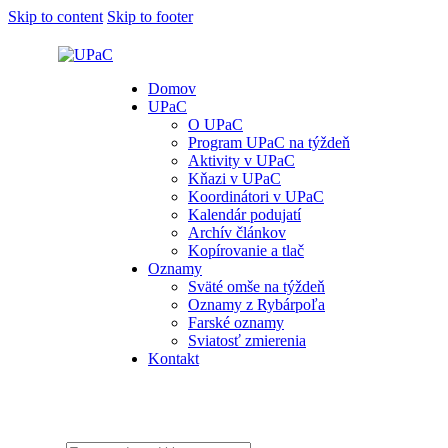
Skip to content
Skip to footer
Domov
UPaC
O UPaC
Program UPaC na týždeň
Aktivity v UPaC
Kňazi v UPaC
Koordinátori v UPaC
Kalendár podujatí
Archív článkov
Kopírovanie a tlač
Oznamy
Sväté omše na týždeň
Oznamy z Rybárpoľa
Farské oznamy
Sviatosť zmierenia
Kontakt