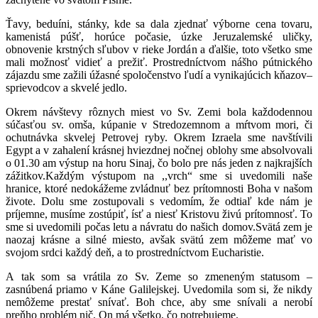
Ťavy, beduíni, stánky, kde sa dala zjednať výborne cena tovaru,
kamenistá púšť, horúce počasie, úzke Jeruzalemské uličky,
obnovenie krstných sľubov v rieke Jordán a ďalšie, toto všetko sme
mali možnosť vidieť a prežiť. Prostredníctvom nášho pútnického
zájazdu sme zažili úžasné spoločenstvo ľudí a vynikajúcich kňazov–
sprievodcov a skvelé jedlo.
Okrem návštevy rôznych miest vo Sv. Zemi bola každodennou
súčasťou sv. omša, kúpanie v Stredozemnom a mŕtvom mori, či
ochutnávka skvelej Petrovej ryby. Okrem Izraela sme navštívili
Egypt a v zahalení krásnej hviezdnej nočnej oblohy sme absolvovali
o 01.30 am výstup na horu Sinaj, čo bolo pre nás jeden z najkrajších
zážitkov.
Každým výstupom na ,,vrch“ sme si uvedomili naše
hranice, ktoré nedokážeme zvládnuť bez prítomnosti Boha v našom
živote. Dolu sme zostupovali s vedomím, že odtiaľ kde nám je
príjemne, musíme zostúpiť, ísť a niesť Kristovu živú prítomnosť. To
sme si uvedomili počas letu a návratu do našich domov.
Svätá zem je
naozaj krásne a silné miesto, avšak svätú zem môžeme mať vo
svojom srdci každý deň, a to prostredníctvom Eucharistie.
A tak som sa vrátila zo Sv. Zeme so zmeneným statusom –
zasnúbená priamo v Káne Galilejskej. Uvedomila som si, že nikdy
nemôžeme prestať snívať. Boh chce, aby sme snívali a nerobí
preňho problém nič. On má všetko, čo potrebujeme.