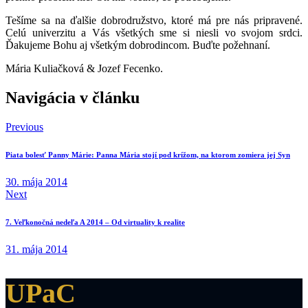
Tešíme sa na ďalšie dobrodružstvo, ktoré má pre nás pripravené.
Celú univerzitu a Vás všetkých sme si niesli vo svojom srdci.
Ďakujeme Bohu aj všetkým dobrodincom. Buďte požehnaní.
Mária Kuliačková & Jozef Fecenko.
Navigácia v článku
Previous
Piata bolesť Panny Márie: Panna Mária stojí pod krížom, na ktorom zomiera jej Syn
30. mája 2014
Next
7. Veľkonočná nedeľa A 2014 – Od virtuality k realite
31. mája 2014
UPaC