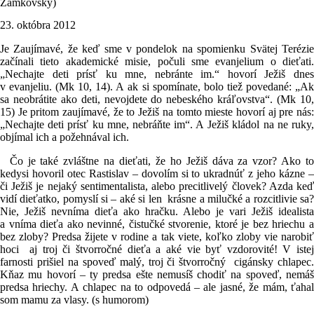
Zamkovský)
23. októbra 2012
Je Zaujímavé, že keď sme v pondelok na spomienku Svätej Terézie
začínali tieto akademické misie, počuli sme evanjelium o dieťati.
„Nechajte deti prísť ku mne, nebránte im.“ hovorí Ježiš dnes
v evanjeliu. (Mk 10, 14). A ak si spomínate, bolo tiež povedané: „Ak
sa neobrátite ako deti, nevojdete do nebeského kráľovstva“. (Mk 10,
15) Je pritom zaujímavé, že to Ježiš na tomto mieste hovorí aj pre nás:
„Nechajte deti prísť ku mne, nebráňte im“. A Ježiš kládol na ne ruky,
objímal ich a požehnával ich.
Čo je také zvláštne na dieťati, že ho Ježiš dáva za vzor? Ako to
kedysi hovoril otec Rastislav – dovolím si to ukradnúť z jeho kázne –
či Ježiš je nejaký sentimentalista, alebo precitlivelý človek? Azda keď
vidí dieťatko, pomyslí si – aké si len krásne a milučké a rozcitlivie sa?
Nie, Ježiš nevníma dieťa ako hračku. Alebo je vari Ježiš idealista
a vníma dieťa ako nevinné, čistučké stvorenie, ktoré je bez hriechu a
bez zloby? Predsa žijete v rodine a tak viete, koľko zloby vie narobiť
hoci aj troj či štvorročné dieťa a aké vie byť vzdorovité! V istej
farnosti prišiel na spoveď malý, troj či štvorročný cigánsky chlapec.
Kňaz mu hovorí – ty predsa ešte nemusíš chodiť na spoveď, nemáš
predsa hriechy. A chlapec na to odpovedá – ale jasné, že mám, ťahal
som mamu za vlasy. (s humorom)