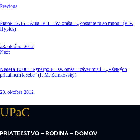
Previous
Piatok 12.15 – Aula JP II – Sv. omša – „Zostaňte tu so mnou“ (P. V.
Hypius)
23. októbra 2012
Next
Nedeľa 10:00 – Rybárpole – sv. omša – záver misií – „Všetkých
pritiahnem k sebe“ (P. M. Zamkovský)
23. októbra 2012
UPaC
PRIATEĽSTVO – RODINA – DOMOV