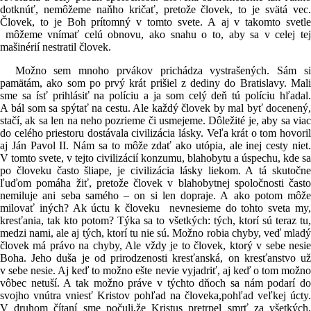
dotknúť, nemôžeme naňho kričať, pretože človek, to je svätá vec.
Človek, to je Boh prítomný v tomto svete. A aj v takomto svetle
môžeme vnímať celú obnovu, ako snahu o to, aby sa v celej tej
mašinérií nestratil človek.
Možno sem mnoho prvákov prichádza vystrašených. Sám si
pamätám, ako som po prvý krát prišiel z dediny do Bratislavy. Mali
sme sa ísť prihlásiť na políciu a ja som celý deň tú políciu hľadal.
A bál som sa spýtať na cestu. Ale každý človek by mal byť docenený,
stačí, ak sa len na neho pozrieme či usmejeme. Dôležité je, aby sa viac
do celého priestoru dostávala civilizácia lásky. Veľa krát o tom hovoril
aj Ján Pavol II. Nám sa to môže zdať ako utópia, ale inej cesty niet.
V tomto svete, v tejto civilizácií konzumu, blahobytu a úspechu, kde sa
po človeku často šliape, je civilizácia lásky liekom. A tá skutočne
ľuďom pomáha žiť, pretože človek v blahobytnej spoločnosti často
nemiluje ani seba samého – on si len dopraje. A ako potom môže
milovať iných? Ak úctu k človeku nevnesieme do tohto sveta my,
kresťania, tak kto potom? Týka sa to všetkých: tých, ktorí sú teraz tu,
medzi nami, ale aj tých, ktorí tu nie sú. Možno robia chyby, veď mladý
človek má právo na chyby, Ale vždy je to človek, ktorý v sebe nesie
Boha. Jeho duša je od prirodzenosti kresťanská, on kresťanstvo už
v sebe nesie. Aj keď to možno ešte nevie vyjadriť, aj keď o tom možno
vôbec netuší. A tak možno práve v týchto dňoch sa nám podarí do
svojho vnútra vniesť Kristov pohľad na človeka,pohľad veľkej úcty.
V druhom čítaní sme počuli,že Kristus pretrpel smrť za všetkých.