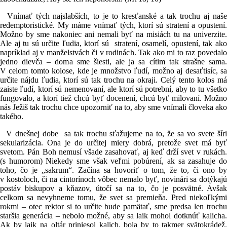
Vnímať tých najslabších, to je to kresťanské a tak trochu aj naše
redemptoristické. My máme vnímať tých, ktorí sú stratení a opustení.
Možno by sme nakoniec ani nemali byť na misiách tu na univerzite.
Ale aj tu sú určite ľudia, ktorí sú stratení, osamelí, opustení, tak ako
napríklad aj v manželstvách či v rodinách. Tak ako mi to raz povedalo
jedno dievča – doma sme šiesti, ale ja sa cítim tak strašne sama.
V celom tomto kolose, kde je množstvo ľudí, možno aj desaťtisíc, sa
určite nájdu ľudia, ktorí sú tak trochu na okraji. Celý tento kolos má
zaiste ľudí, ktorí sú nemenovaní, ale ktorí sú potrební, aby to tu všetko
fungovalo, a ktorí tiež chcú byť docenení, chcú byť milovaní. Možno
nás Ježiš tak trochu chce upozorniť na to, aby sme vnímali človeka ako
takého.
V dnešnej dobe sa tak trochu sťažujeme na to, že sa vo svete šíri
sekularizácia. Ona je do určitej miery dobrá, pretože svet má byť
svetom. Pán Boh nemusí všade zasahovať, aj keď drží svet v rukách.
(s humorom) Niekedy sme však veľmi pobúrení, ak sa zasahuje do
toho, čo je „sakrum“. Začína sa hovoriť o tom, že to, či ono by
v kostoloch, či na cintorínoch vôbec nemalo byť, novinári sa dotýkajú
postáv biskupov a kňazov, útočí sa na to, čo je posvätné. Avšak
celkom sa nevyhneme tomu, že svet sa premieňa. Pred niekoľkými
rokmi – otec rektor si to určite bude pamätať, sme predsa len trochu
staršia generácia – nebolo možné, aby sa laik mohol dotknúť kalicha.
Ak by laik na oltár priniesol kalich, bola by to takmer svätokrádež.