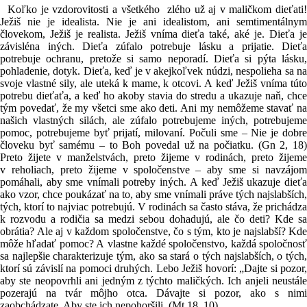
Koľko je vzdorovitosti a všetkého zlého už aj v maličkom dieťati!
Ježiš nie je idealista. Nie je ani idealistom, ani semtimentálnym
človekom, Ježiš je realista. Ježiš vníma dieťa také, aké je. Dieťa je
závisléna iných. Dieťa zúfalo potrebuje lásku a prijatie. Dieťa
potrebuje ochranu, pretože si samo neporadí. Dieťa si pýta lásku,
pohladenie, dotyk. Dieťa, keď je v akejkoľvek núdzi, nespolieha sa na
svoje vlastné sily, ale uteká k mame, k otcovi. A keď Ježiš vníma túto
potrebu dieťaťa, a keď ho akoby stavia do stredu a ukazuje naň, chce
tým povedať, že my všetci sme ako deti. Ani my nemôžeme stavať na
našich vlastných silách, ale zúfalo potrebujeme iných, potrebujeme
pomoc, potrebujeme byť prijatí, milovaní. Počuli sme – Nie je dobre
človeku byť samému – to Boh povedal už na počiatku. (Gn 2, 18)
Preto žijete v manželstvách, preto žijeme v rodinách, preto žijeme
v reholiach, preto žijeme v spoločenstve – aby sme si navzájom
pomáhali, aby sme vnímali potreby iných. A keď Ježiš ukazuje dieťa
ako vzor, chce poukázať na to, aby sme vnímali práve tých najslabších,
tých, ktorí to najviac potrebujú. V rodinách sa často stáva, že prichádza
k rozvodu a rodičia sa medzi sebou dohadujú, ale čo deti? Kde sa
obrátia? Ale aj v každom spoločenstve, čo s tým, kto je najslabší? Kde
môže hľadať pomoc? A vlastne každé spoločenstvo, každá spoločnosť
sa najlepšie charakterizuje tým, ako sa stará o tých najslabších, o tých,
ktorí sú závislí na pomoci druhých. Lebo Ježiš hovorí: „Dajte si pozor,
aby ste neopovrhli ani jedným z týchto maličkých. Ich anjeli neustále
pozerajú na tvár môjho otca. Dávajte si pozor, ako s nimi
zaobchádzate, Aby ste ich nepohoršili. (Mt 18, 10)