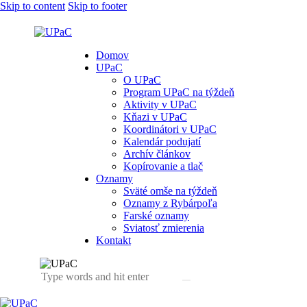
Skip to content
Skip to footer
Domov
UPaC
O UPaC
Program UPaC na týždeň
Aktivity v UPaC
Kňazi v UPaC
Koordinátori v UPaC
Kalendár podujatí
Archív článkov
Kopírovanie a tlač
Oznamy
Sväté omše na týždeň
Oznamy z Rybárpoľa
Farské oznamy
Sviatosť zmierenia
Kontakt