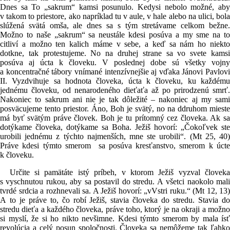
Dnes sa To „sakrum“ kamsi posunulo. Kedysi nebolo možné, aby
v takom to priestore, ako napríklad tu v aule, v hale alebo na ulici, bola
slúžená svätá omša, ale dnes sa s tým stretávame celkom bežne.
Možno to naše „sakrum“ sa neustále kdesi posúva a my sme na to
citliví a možno ten kalich máme v sebe, a keď sa nám ho niekto
dotkne, tak protestujeme. No na druhej strane sa vo svete kamsi
posúva aj úcta k človeku. V poslednej dobe sú všetky vojny
a koncentračné tábory vnímané intenzívnejšie aj vďaka Jánovi Pavlovi
II. Vyzdvihuje sa hodnota človeka, úcta k človeku, ku každému
jednému človeku, od nenarodeného dieťaťa až po prirodzenú smrť.
Nakoniec to sakrum ani nie je tak dôležité – nakoniec aj my sami
posväcujeme tento priestor. Áno, Boh je svätý, no na ddruhom mieste
má byť svätým práve človek. Boh je tu prítomný cez človeka. Ak sa
dotýkame človeka, dotýkame sa Boha. Ježiš hovorí: „Čokoľvek ste
urobili jednému z týchto najmenších, mne ste urobili“. (Mt 25, 40)
Práve kdesi týmto smerom sa posúva kresťanstvo, smerom k úcte
k človeku.
Určite si pamätáte istý príbeh, v ktorom Ježiš vyzval človeka
s vyschnutou rukou, aby sa postavil do stredu. A všetci naokolo mali
tvrdé srdcia a rozhnevali sa. A Ježiš hovorí: „vVstri ruku.“ (Mt 12, 13)
A to je práve to, čo robí Ježiš, stavia človeka do stredu. Stavia do
stredu dieťa a každého človeka, práve toho, ktorý je na okraji a možno
si myslí, že si ho nikto nevšimne. Kdesi týmto smerom by mala ísť
revolúcia a celý posun spoločnosti. Človeka sa nemôžeme tak ľahko