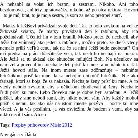
A nehanbí sa volať ich bratmi a sestrami. Nikoho. Ani toho
bezdomovca, ani tety upratovačky, nikoho, až po otca rektora. Hovorí
– to je môj brat, to je moja sestra, ja som za neho pretrpel smrť.
Matky k Ježišovi privádzali svoje deti. Tak to bolo zvykom na veľké
židovské sviatky, že matky privádzali deti k rabínom, aby ich
požehnávali. Učeníci im v tom bránili. Možno preto, že nechceli, aby
Ježiš bol vnímaný ako jeden z rabínov , možno preto, že dieťa vtedy
nemalo príliš veľkú cenu, tak na čo sa nimi Ježiš bude zaoberať? On
má predsa na práci dôležitejšie veci, tak nech ho nechajú na pokoji.
Ale Ježiš sa tu ukázal ako skutočne milujúci Boh. Na učeníkov sa
namrzel a povedal im -nechajte deti prísť ku mne a nebránte im. Tak
Ježiš hovorí stále. Na inom mieste zase zdôrazňuje – nebráňte
hriešnikom prísť ku mne. Ja sa nebojím dotknúť hriešnika. Nie ako
farizeji, ktorí sa boja, že sa nakazia. Nechajte ženy prísť ku mne. A to
vtedy nebolo zvykom, aby s učiteľom chodievali aj ženy. Nechajte
ľudí prísť ku mne. Lebo človeku nie je dobre byť samému. A Ježiš
prišiel, aby sme neboli sami, aby nikto nebol sám. Aby každý mohol
prísť k nemu, tak ako nás na istom mieste pozýva – poďte ku mne
všetci. A ja vás posilním, ja vás osviežim. Ja budem s vami, aby sa
nikto necítil sám. Amen
Tags:
Prepisy príhovorov Misie 2012
Navigácia v článku