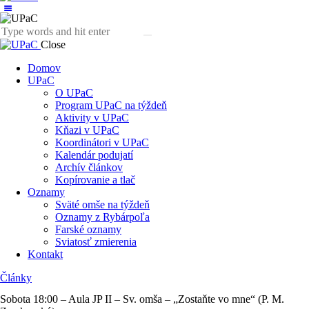
Close
Domov
UPaC
O UPaC
Program UPaC na týždeň
Aktivity v UPaC
Kňazi v UPaC
Koordinátori v UPaC
Kalendár podujatí
Archív článkov
Kopírovanie a tlač
Oznamy
Sväté omše na týždeň
Oznamy z Rybárpoľa
Farské oznamy
Sviatosť zmierenia
Kontakt
Články
Sobota 18:00 – Aula JP II – Sv. omša – „Zostaňte vo mne“ (P. M.