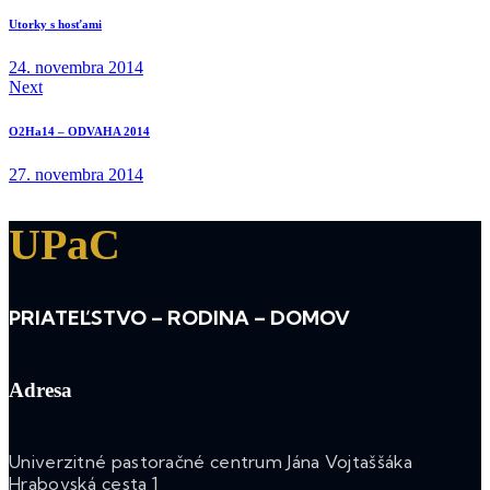
Utorky s hosťami
24. novembra 2014
Next
O2Ha14 – ODVAHA 2014
27. novembra 2014
UPaC
PRIATEĽSTVO – RODINA – DOMOV
Adresa
Univerzitné pastoračné centrum Jána Vojtaššáka
Hrabovská cesta 1