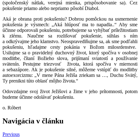
(spoločenský nátlak, verejná mienka, prispôsobovanie sa). Cez
pokušenie priamo alebo nepriamo pôsobí Diabol.
Aká je obrana proti pokušeniu? Dobrou pomôckou na usmernenie
pokušenia je výsmech: „Aká hlúposť ma to napadla..“ Aby sme
účinne odporovali pokušeniu, potrebujeme sa vyhýbať príležitostiam
k zlému. Naučme sa rozlišovať pokušenie, súhlas s ním
a odkrývajme jeho klamstvo. Neospravedlňujme sa, ak sme podľahli
pokušeniu, hľadajme cesty pokánia v Božom milosrdenstve.
Usilujme sa o pravidelný duchovný život, ktorý spočíva v osobnej
modlitbe, čítaní Božieho slova, prijímaní sviatostí a používanie
svätenín. Pestujme triezvosť života, ktorá spočíva v miernosti
a sebazápore. Ak je pokušenie silné, môžeme vstúpiť do modlitby
autoexorcizmu: „V mene Pána Ježiša zriekam sa …, Duchu Svätý,
Ty prenikni túto oblasť môjho života.“
Odovzdajme svoj život Ježišovi a žime v jeho prítomnosti, potom
budeme účinne odolávať pokušeniu.
o. Róbert
Navigácia v článku
Previous