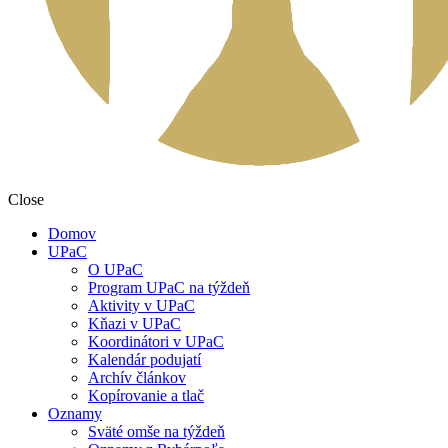
Close
Domov
UPaC
O UPaC
Program UPaC na týždeň
Aktivity v UPaC
Kňazi v UPaC
Koordinátori v UPaC
Kalendár podujatí
Archív článkov
Kopírovanie a tlač
Oznamy
Sväté omše na týždeň