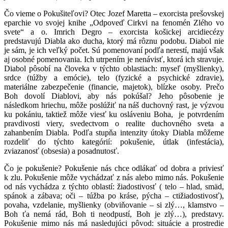
Čo vieme o Pokušiteľovi? Otec Jozef Maretta – exorcista prešovskej
eparchie vo svojej knihe „Odpoveď Cirkvi na fenomén Zlého vo
svete“ a o. Imrich Degro – exorcista košickej arcidiecézy
predstavujú Diabla ako ducha, ktorý má rôznu podobu. Diabol nie
je sám, je ich veľký počet. Sú pomenovaní podľa nerestí, majú však
aj osobné pomenovania. Ich utrpením je nenávisť, ktorá ich stravuje.
Diabol pôsobí na človeka v týchto oblastiach: myseľ (myšlienky),
srdce (túžby a emócie), telo (fyzické a psychické zdravie),
materiálne zabezpečenie (financie, majetok), blízke osoby. Prečo
Boh dovolí Diablovi, aby nás pokúšal? Jeho pôsobenie je
následkom hriechu, môže poslúžiť na náš duchovný rast, je výzvou
ku pokániu, taktiež môže viesť ku osláveniu Boha, je potvrdením
pravdivosti viery, svedectvom o realite duchovného sveta a
zahanbením Diabla. Podľa stupňa intenzity útoky Diabla môžeme
rozdeliť do týchto kategórií: pokušenie, útlak (infestácia),
zviazanosť (obsesia) a posadnutosť.
Čo je pokušenie? Pokušenie nás chce odlákať od dobra a priviesť
k zlu. Pokušenie môže vychádzať z nás alebo mimo nás. Pokušenie
od nás vychádza z týchto oblastí: žiadostivosť ( telo – hlad, smäd,
spánok a zábava; oči – túžba po kráse, pýcha – ctižiadostivosť),
povaha, vzdelanie, myšlienky (obviňovanie – si zlý…, klamstvo –
Boh ťa nemá rád, Boh ti neodpustí, Boh je zlý…), predstavy.
Pokušenie mimo nás má nasledujúci pôvod: situácie a prostredie