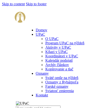
Skip to content
Skip to footer
Domov
UPaC
O UPaC
Program UPaC na týždeň
Aktivity v UPaC
Kňazi v UPaC
Koordinátori v UPaC
Kalendár podujatí
Archív článkov
Kopírovanie a tlač
Oznamy
Sväté omše na týždeň
Oznamy z Rybárpoľa
Farské oznamy
Sviatosť zmierenia
Kontakt