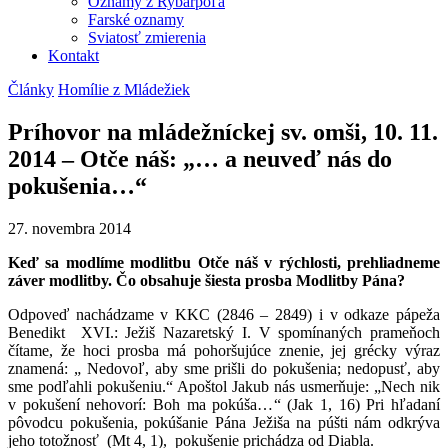
Oznamy z Rybárpoľa
Farské oznamy
Sviatosť zmierenia
Kontakt
Články
Homílie z Mládežiek
Príhovor na mládežníckej sv. omši, 10. 11.
2014 – Otče náš: „… a neuveď nás do
pokušenia…“
27. novembra 2014
Keď sa modlíme modlitbu Otče náš v rýchlosti, prehliadneme
záver modlitby. Čo obsahuje šiesta prosba Modlitby Pána?
Odpoveď nachádzame v KKC (2846 – 2849) i v odkaze pápeža
Benedikt XVI.: Ježiš Nazaretský I. V spomínaných prameňoch
čítame, že hoci prosba má pohoršujúce znenie, jej grécky výraz
znamená: „ Nedovoľ, aby sme prišli do pokušenia; nedopusť, aby
sme podľahli pokušeniu.“ Apoštol Jakub nás usmerňuje: „Nech nik
v pokušení nehovorí: Boh ma pokúša…“ (Jak 1, 16) Pri hľadaní
pôvodcu pokušenia, pokúšanie Pána Ježiša na púšti nám odkrýva
jeho totožnosť (Mt 4, 1), pokušenie prichádza od Diabla.