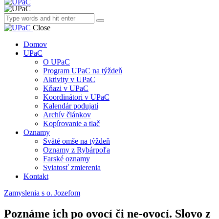
Close
Domov
UPaC
O UPaC
Program UPaC na týždeň
Aktivity v UPaC
Kňazi v UPaC
Koordinátori v UPaC
Kalendár podujatí
Archív článkov
Kopírovanie a tlač
Oznamy
Sväté omše na týždeň
Oznamy z Rybárpoľa
Farské oznamy
Sviatosť zmierenia
Kontakt
Zamyslenia s o. Jozefom
Poznáme ich po ovocí či ne-ovocí. Slovo z