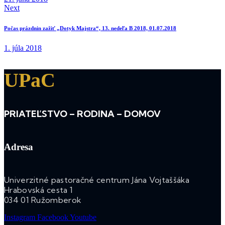
Next
Počas prázdnin zažiť „Dotyk Majstra“, 13. nedeľa B 2018, 01.07.2018
1. júla 2018
UPaC
PRIATEĽSTVO – RODINA – DOMOV
Adresa
Univerzitné pastoračné centrum Jána Vojtaššáka
Hrabovská cesta 1
034 01 Ružomberok
Instagram
Facebook
Youtube