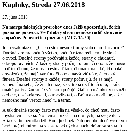
Kaplnky, Streda 27.06.2018
27. júna 2018
Na margo falošných prorokov dnes Ježiš upozorňuje, že ich
poznáme po ovocí. Veď dobrý strom nemôže rodiť zlé ovocie
a opačne. Po ovocí ich poznáte. (Mt 7, 15-20)
Je tu však otázka: „Chcú ešte dnešné stromy vôbec rodiť ovocie?“
Dnešné stromy počujú všetko, počujú rôzne reči, len nie slová
o ovocí. Dnešné stromy počúvajú z každej strany o chudnutí,
o biopotravinách. Z každej strany počujú o tom, či onom, že musia
mať to, či ono, že musia cestovať tam, či onam, na takú, či onakú
dovolenku, že majú variť to, či ono a navštíviť taký, či onaký
fitness. Dnešné stromy z každej strany počúvajú, že sa majú
zamerať na seba, že žijú len raz, že si treba užiť to či ono, takú či
onakú párty a žúrku. O všetkom počujú, žiaľ len málokedy o službe,
o obete, o sebadarovaní, o trpezlivosti, o Bohu a o modlitbe, a že
nemožno mať všetko hneď tu a teraz.
A tak dnešné stromy často myslia na všetko, čo chcú mať, často
myslia len na seba. No nemajú už čas na druhých, na svoje deti.
A tak sa im nerodia deti. Budujú si pekné domy ohradené vysokými
betónovými múrmi, vozia sa v pekných autách, dobre sa stravujú