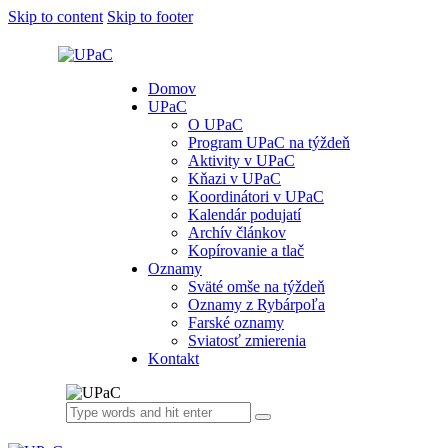
Skip to content
Skip to footer
Domov
UPaC
O UPaC
Program UPaC na týždeň
Aktivity v UPaC
Kňazi v UPaC
Koordinátori v UPaC
Kalendár podujatí
Archív článkov
Kopírovanie a tlač
Oznamy
Sväté omše na týždeň
Oznamy z Rybárpoľa
Farské oznamy
Sviatosť zmierenia
Kontakt