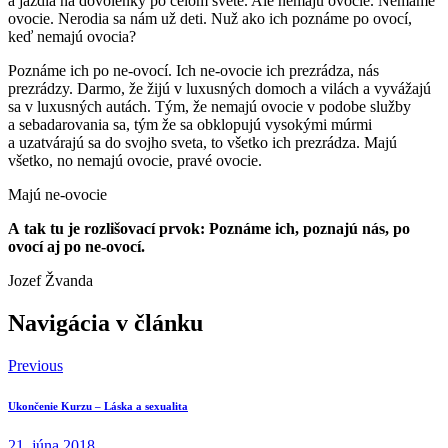
a jazdia na dovolenky po celom svete. Ale nemajú ovocie. Nemáme
ovocie. Nerodia sa nám už deti. Nuž ako ich poznáme po ovocí,
keď nemajú ovocia?
Poznáme ich po ne-ovocí. Ich ne-ovocie ich prezrádza, nás
prezrádzy. Darmo, že žijú v luxusných domoch a vilách a vyvážajú
sa v luxusných autách. Tým, že nemajú ovocie v podobe služby
a sebadarovania sa, tým že sa obklopujú vysokými múrmi
a uzatvárajú sa do svojho sveta, to všetko ich prezrádza. Majú
všetko, no nemajú ovocie, pravé ovocie.
Majú ne-ovocie
A tak tu je rozlišovací prvok: Poznáme ich, poznajú nás, po
ovocí aj po ne-ovocí.
Jozef Žvanda
Navigácia v článku
Previous
Ukončenie Kurzu – Láska a sexualita
21. júna 2018