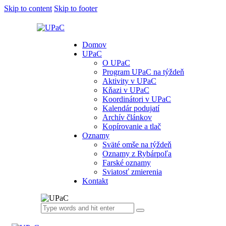
Skip to content
Skip to footer
Domov
UPaC
O UPaC
Program UPaC na týždeň
Aktivity v UPaC
Kňazi v UPaC
Koordinátori v UPaC
Kalendár podujatí
Archív článkov
Kopírovanie a tlač
Oznamy
Sväté omše na týždeň
Oznamy z Rybárpoľa
Farské oznamy
Sviatosť zmierenia
Kontakt