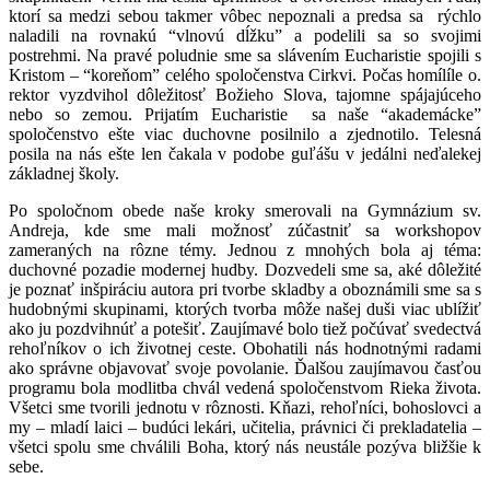
ktorí sa medzi sebou takmer vôbec nepoznali a predsa sa rýchlo
naladili na rovnakú “vlnovú dĺžku” a podelili sa so svojimi
postrehmi. Na pravé poludnie sme sa slávením Eucharistie spojili s
Kristom – “koreňom” celého spoločenstva Cirkvi. Počas homílíle o.
rektor vyzdvihol dôležitosť Božieho Slova, tajomne spájajúceho
nebo so zemou. Prijatím Eucharistie sa naše “akademácke”
spoločenstvo ešte viac duchovne posilnilo a zjednotilo. Telesná
posila na nás ešte len čakala v podobe guľášu v jedálni neďalekej
základnej školy.
Po spoločnom obede naše kroky smerovali na Gymnázium sv.
Andreja, kde sme mali možnosť zúčastniť sa workshopov
zameraných na rôzne témy. Jednou z mnohých bola aj téma:
duchovné pozadie modernej hudby. Dozvedeli sme sa, aké dôležité
je poznať inšpiráciu autora pri tvorbe skladby a oboznámili sme sa s
hudobnými skupinami, ktorých tvorba môže našej duši viac ublížiť
ako ju pozdvihnúť a potešiť. Zaujímavé bolo tiež počúvať svedectvá
rehoľníkov o ich životnej ceste. Obohatili nás hodnotnými radami
ako správne objavovať svoje povolanie. Ďalšou zaujímavou časťou
programu bola modlitba chvál vedená spoločenstvom Rieka života.
Všetci sme tvorili jednotu v rôznosti. Kňazi, rehoľníci, bohoslovci a
my – mladí laici – budúci lekári, učitelia, právnici či prekladatelia –
všetci spolu sme chválili Boha, ktorý nás neustále pozýva bližšie k
sebe.