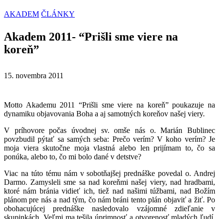
AKADEM
ČLÁNKY
Akadem 2011- “Prišli sme viere na
koreň”
15. novembra 2011
Motto Akademu 2011 “Prišli sme viere na koreň” poukazuje na
dynamiku objavovania Boha a aj samotných koreňov našej viery.
V príhovore počas úvodnej sv. omše nás o. Marián Bublinec
povzbudil pýtať sa samých seba: Prečo verím? V koho verím? Je
moja viera skutočne moja vlastná alebo len prijímam to, čo sa
ponúka, alebo to, čo mi bolo dané v detstve?
Viac na túto tému nám v sobotňajšej prednáške povedal o. Andrej
Darmo. Zamysleli sme sa nad koreňmi našej viery, nad hradbami,
ktoré nám bránia vidieť ich, tiež nad našimi túžbami, nad Božím
plánom pre nás a nad tým, čo nám bráni tento plán objaviť a žiť. Po
obohacujúcej prednáške nasledovalo vzájomné zdieľanie v
skupinkách. Veľmi ma tešila úprimnosť a otvorenosť mladých ľudí,