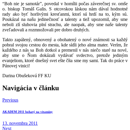
“Boh nie je samotár”, povedal v homílii počas záverečnej sv. omše
o. biskup Tomáš Galis. S otcovskou láskou nám dával hodnotné
rady ako byť horlivými kresťanmi, ktorí sú hrdí na to, kým sú.
Poukázal na našu jedinečnosť a talenty a tiež upozornil, aby sme
neboli zlí sluhovia plní strachu, ale naopak, aby sme naše talenty
zveľadovali a rozmnožovali pre dobro druhých.
Takto zapálený, obnovený a obohatený o nové známosti sa každý
pobral svojou cestou do mesta, kde sídli jeho alma mater. Verím, že
každého z nás sa Boh dotkol a premenil v nás niečo staré na nové,
aby sme o Ňom dokázali vydávať svdectvo, pretože jediným
evanjeliom, ktoré dnešný svet ešte číta sme my sami. Tak do práce v
Pánovej vinici!
Darina Obušeková FF KU
Navigácia v článku
Previous
AKADEM 2011 bohatý na vitamíny
13. novembra 2011
Next