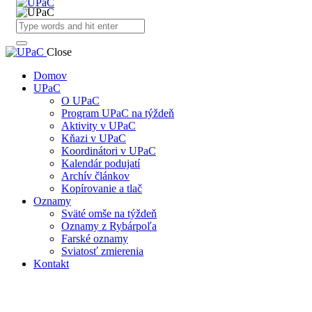
Close
Domov
UPaC
O UPaC
Program UPaC na týždeň
Aktivity v UPaC
Kňazi v UPaC
Koordinátori v UPaC
Kalendár podujatí
Archív článkov
Kopírovanie a tlač
Oznamy
Sväté omše na týždeň
Oznamy z Rybárpoľa
Farské oznamy
Sviatosť zmierenia
Kontakt