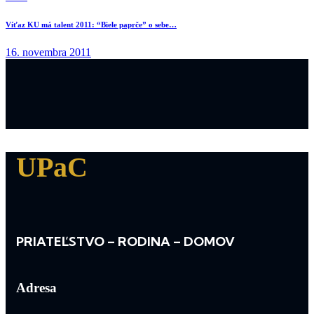
Víťaz KU má talent 2011: “Biele paprče” o sebe…
16. novembra 2011
UPaC
PRIATEĽSTVO – RODINA – DOMOV
Adresa