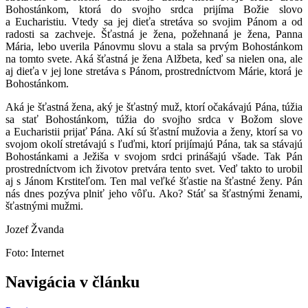
Bohostánkom, ktorá do svojho srdca prijíma Božie slovo
a Eucharistiu. Vtedy sa jej dieťa stretáva so svojim Pánom a od
radosti sa zachveje. Šťastná je žena, požehnaná je žena, Panna
Mária, lebo uverila Pánovmu slovu a stala sa prvým Bohostánkom
na tomto svete. Aká šťastná je žena Alžbeta, keď sa nielen ona, ale
aj dieťa v jej lone stretáva s Pánom, prostredníctvom Márie, ktorá je
Bohostánkom.
Aká je šťastná žena, aký je šťastný muž, ktorí očakávajú Pána, túžia
sa stať Bohostánkom, túžia do svojho srdca v Božom slove
a Eucharistii prijať Pána. Akí sú šťastní mužovia a ženy, ktorí sa vo
svojom okolí stretávajú s ľuďmi, ktorí prijímajú Pána, tak sa stávajú
Bohostánkami a Ježiša v svojom srdci prinášajú všade. Tak Pán
prostredníctvom ich životov pretvára tento svet. Veď takto to urobil
aj s Jánom Krstiteľom. Ten mal veľké šťastie na šťastné ženy. Pán
nás dnes pozýva plniť jeho vôľu. Ako? Stáť sa šťastnými ženami,
šťastnými mužmi.
Jozef Žvanda
Foto: Internet
Navigácia v článku