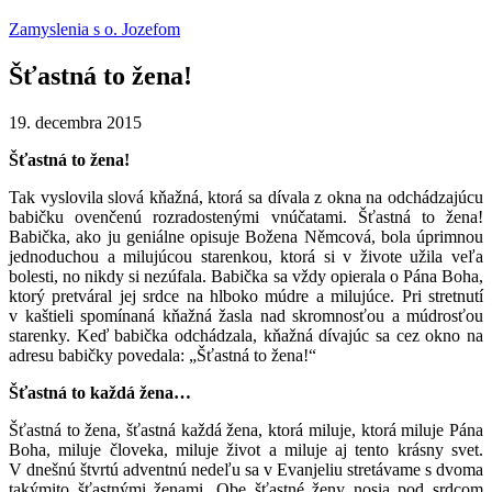
Zamyslenia s o. Jozefom
Šťastná to žena!
19. decembra 2015
Šťas
tná to žena!
Tak vyslovila slová kňažná, ktorá sa dívala z okna na odchádzajúcu
babičku ovenčenú rozradostenými vnúčatami. Šťastná to žena!
Babička, ako ju geniálne opisuje Božena Němcová, bola úprimnou
jednoduchou a milujúcou starenkou, ktorá si v živote užila veľa
bolesti, no nikdy si nezúfala. Babička sa vždy opierala o Pána Boha,
ktorý pretváral jej srdce na hlboko múdre a milujúce. Pri stretnutí
v kaštieli spomínaná kňažná žasla nad skromnosťou a múdrosťou
starenky. Keď babička odchádzala, kňažná dívajúc sa cez okno na
adresu babičky povedala: „Šťastná to žena!“
Šťastná to každá žena…
Šťastná to žena, šťastná každá žena, ktorá miluje, ktorá miluje Pána
Boha, miluje človeka, miluje život a miluje aj tento krásny svet.
V dnešnú štvrtú adventnú nedeľu sa v Evanjeliu stretávame s dvoma
takýmito šťastnými ženami. Obe šťastné ženy nosia pod srdcom