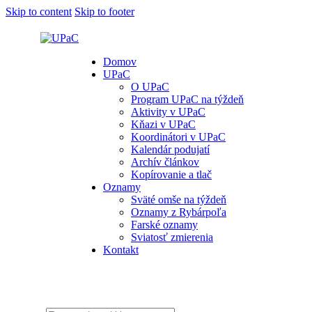
Skip to content
Skip to footer
Domov
UPaC
O UPaC
Program UPaC na týždeň
Aktivity v UPaC
Kňazi v UPaC
Koordinátori v UPaC
Kalendár podujatí
Archív článkov
Kopírovanie a tlač
Oznamy
Sväté omše na týždeň
Oznamy z Rybárpoľa
Farské oznamy
Sviatosť zmierenia
Kontakt