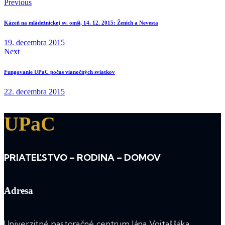
Previous
Kázeň na mládežníckej sv. omši, 14. 12. 2015: Ženích a Nevesta
19. decembra 2015
Next
Fungovanie UPaC počas vianočných sviatkov
22. decembra 2015
UPaC
PRIATEĽSTVO – RODINA – DOMOV
Adresa
Univerzitné pastoračné centrum Jána Vojtaššáka