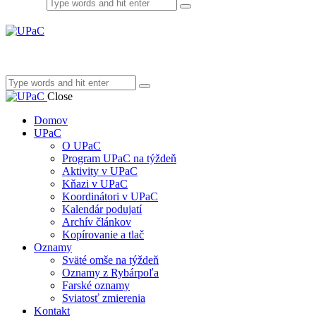
Close
Domov
UPaC
O UPaC
Program UPaC na týždeň
Aktivity v UPaC
Kňazi v UPaC
Koordinátori v UPaC
Kalendár podujatí
Archív článkov
Kopírovanie a tlač
Oznamy
Sväté omše na týždeň
Oznamy z Rybárpoľa
Farské oznamy
Sviatosť zmierenia
Kontakt