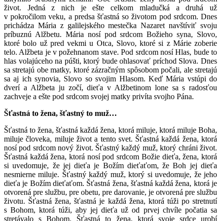
život. Jedná z nich je ešte celkom mladučká a druhá už
v pokročilom veku, a predsa šťastná so životom pod srdcom. Dnes
prichádza Mária z galilejského mestečka Nazaret navštíviť svoju
príbuznú Alžbetu. Mária nosí pod srdcom Božieho syna, Slovo,
ktoré bolo už pred vekmi u Otca, Slovo, ktoré si z Márie zoberie
telo. Alžbeta je v požehnanom stave. Pod srdcom nosí Hlas, bude to
hlas volajúceho na púšti, ktorý bude ohlasovať príchod Slova. Dnes
sa stretajú obe matky, ktoré zázračným spôsobom počali, ale stretajú
sa aj ich synovia, Slovo so svojim Hlasom. Keď Mária vstúpi do
dverí a Alžbeta ju zočí, dieťa v Alžbetinom lone sa s radosťou
zachveje a ešte pod srdcom svojej matky privíta svojho Pána.
Šťastná to žena, šťastný to muž…
Šťastná to žena, šťastná každá žena, ktorá miluje, ktorá miluje Boha,
miluje človeka, miluje život a tento svet. Šťastná každá žena, ktorá
nosí pod srdcom nový život. Šťastný každý muž, ktorý chráni život.
Šťastná každá žena, ktorá nosí pod srdcom Božie dieťa, žena, ktorá
si uvedomuje, že jej dieťa je Božím dieťaťom, že Boh jej dieťa
nesmierne miluje. Šťastný každý muž, ktorý si uvedomuje, že jeho
dieťa je Božím dieťaťom. Šťastná žena, šťastná každá žena, ktorá je
otvorená pre službu, pre obetu, pre darovanie, je otvorená pre službu
životu. Šťastná žena, šťastná je každá žena, ktorá túži po stretnutí
s Bohom, ktorá túži, aby jej dieťa už od prvej chvíle počatia sa
stretávalo s Bohom. Šťastná to žena, ktorá svoje srdce urobí