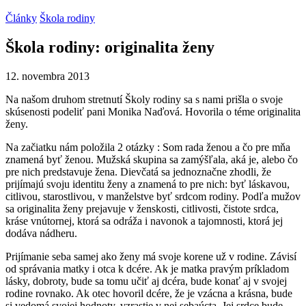
Články
Škola rodiny
Škola rodiny: originalita ženy
12. novembra 2013
Na našom druhom stretnutí Školy rodiny sa s nami prišla o svoje
skúsenosti podeliť pani Monika Naďová. Hovorila o téme originalita
ženy.
Na začiatku nám položila 2 otázky : Som rada ženou a čo pre mňa
znamená byť ženou. Mužská skupina sa zamýšľala, aká je, alebo čo
pre nich predstavuje žena. Dievčatá sa jednoznačne zhodli, že
prijímajú svoju identitu ženy a znamená to pre nich: byť láskavou,
citlivou, starostlivou, v manželstve byť srdcom rodiny. Podľa mužov
sa originalita ženy prejavuje v ženskosti, citlivosti, čistote srdca,
kráse vnútornej, ktorá sa odráža i navonok a tajomnosti, ktorá jej
dodáva nádheru.
Prijímanie seba samej ako ženy má svoje korene už v rodine. Závisí
od správania matky i otca k dcére. Ak je matka pravým príkladom
lásky, dobroty, bude sa tomu učiť aj dcéra, bude konať aj v svojej
rodine rovnako. Ak otec hovoril dcére, že je vzácna a krásna, bude
si vedomá svojej hodnoty, vzrastie v nej sebaúcta. Jej srdce bude