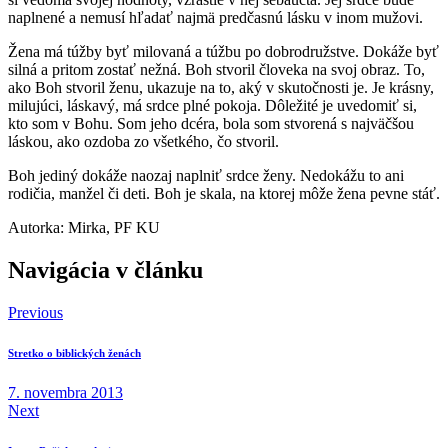
naplnené a nemusí hľadať najmä predčasnú lásku v inom mužovi.
Žena má túžby byť milovaná a túžbu po dobrodružstve. Dokáže byť
silná a pritom zostať nežná. Boh stvoril človeka na svoj obraz. To,
ako Boh stvoril ženu, ukazuje na to, aký v skutočnosti je. Je krásny,
milujúci, láskavý, má srdce plné pokoja. Dôležité je uvedomiť si,
kto som v Bohu. Som jeho dcéra, bola som stvorená s najväčšou
láskou, ako ozdoba zo všetkého, čo stvoril.
Boh jediný dokáže naozaj naplniť srdce ženy. Nedokážu to ani
rodičia, manžel či deti. Boh je skala, na ktorej môže žena pevne stáť.
Autorka: Mirka, PF KU
Navigácia v článku
Previous
Stretko o biblických ženách
7. novembra 2013
Next