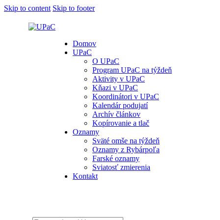
Skip to content
Skip to footer
Domov
UPaC
O UPaC
Program UPaC na týždeň
Aktivity v UPaC
Kňazi v UPaC
Koordinátori v UPaC
Kalendár podujatí
Archív článkov
Kopírovanie a tlač
Oznamy
Sväté omše na týždeň
Oznamy z Rybárpoľa
Farské oznamy
Sviatosť zmierenia
Kontakt