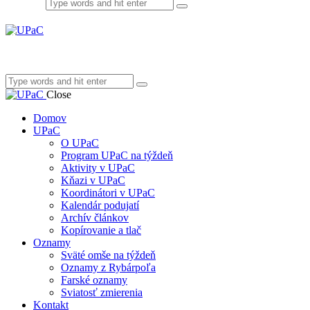
Close
Domov
UPaC
O UPaC
Program UPaC na týždeň
Aktivity v UPaC
Kňazi v UPaC
Koordinátori v UPaC
Kalendár podujatí
Archív článkov
Kopírovanie a tlač
Oznamy
Sväté omše na týždeň
Oznamy z Rybárpoľa
Farské oznamy
Sviatosť zmierenia
Kontakt