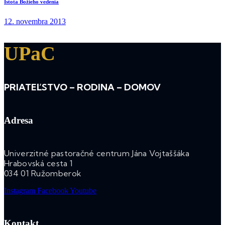
Istota Božieho vedenia
12. novembra 2013
UPaC
PRIATEĽSTVO – RODINA – DOMOV
Adresa
Univerzitné pastoračné centrum Jána Vojtaššáka
Hrabovská cesta 1
034 01 Ružomberok
Instagram
Facebook
Youtube
Kontakt