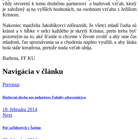
vždy otvorení k tomu druhému partnerovi a budovali vzťah, ktorý
je založený aj na vyšších hodnotách, na osobnom vzťahu s Ježišom
Kristom.
Nakoniec manželia Jakubíkovci zdôraznili, že všetci mladí ľudia sú
krásni a v hĺbke v srdci každého je skrytý Kristus, preto treba byť
pozorným na to, aké šťastie si chceme v živote zvoliť a aby sme čas
mladosti, čas spoznávania sa a chodenia naplno využili, a aby láska
bola stále kreatívna, pretože nuda vzťah ubíja.
Barbora, FF KU
Navigácia v článku
Previous
Duchovné slovko pre pedagógov Fakulty zdravotníctva
18. februára 2014
Next
Púť zaľúbených v Šaštíne