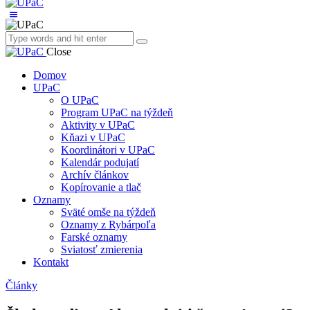
Close
Domov
UPaC
O UPaC
Program UPaC na týždeň
Aktivity v UPaC
Kňazi v UPaC
Koordinátori v UPaC
Kalendár podujatí
Archív článkov
Kopírovanie a tlač
Oznamy
Sväté omše na týždeň
Oznamy z Rybárpoľa
Farské oznamy
Sviatosť zmierenia
Kontakt
Články