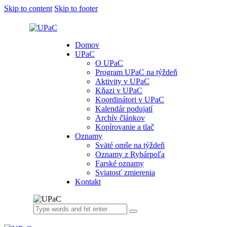
Skip to content
Skip to footer
Domov
UPaC
O UPaC
Program UPaC na týždeň
Aktivity v UPaC
Kňazi v UPaC
Koordinátori v UPaC
Kalendár podujatí
Archív článkov
Kopírovanie a tlač
Oznamy
Sväté omše na týždeň
Oznamy z Rybárpoľa
Farské oznamy
Sviatosť zmierenia
Kontakt