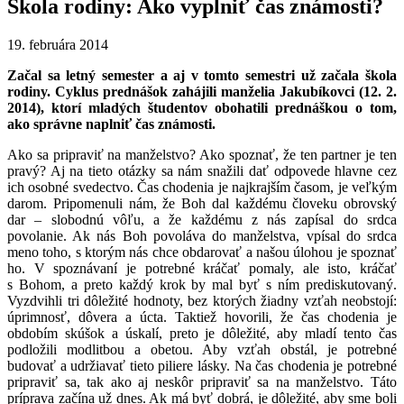
Škola rodiny: Ako vyplniť čas známosti?
19. februára 2014
Začal sa letný semester a aj v tomto semestri už začala škola
rodiny. Cyklus prednášok zahájili manželia Jakubíkovci (12. 2.
2014), ktorí mladých študentov obohatili prednáškou o tom,
ako správne naplniť čas známosti.
Ako sa pripraviť na manželstvo? Ako spoznať, že ten partner je ten
pravý? Aj na tieto otázky sa nám snažili dať odpovede hlavne cez
ich osobné svedectvo. Čas chodenia je najkrajším časom, je veľkým
darom. Pripomenuli nám, že Boh dal každému človeku obrovský
dar – slobodnú vôľu, a že každému z nás zapísal do srdca
povolanie. Ak nás Boh povoláva do manželstva, vpísal do srdca
meno toho, s ktorým nás chce obdarovať a našou úlohou je spoznať
ho. V spoznávaní je potrebné kráčať pomaly, ale isto, kráčať
s Bohom, a preto každý krok by mal byť s ním prediskutovaný.
Vyzdvihli tri dôležité hodnoty, bez ktorých žiadny vzťah neobstojí:
úprimnosť, dôvera a úcta. Taktiež hovorili, že čas chodenia je
obdobím skúšok a úskalí, preto je dôležité, aby mladí tento čas
podložili modlitbou a obetou. Aby vzťah obstál, je potrebné
budovať a udržiavať tieto piliere lásky. Na čas chodenia je potrebné
pripraviť sa, tak ako aj neskôr pripraviť sa na manželstvo. Táto
príprava začína už dnes. Ak má byť dobrá, je dôležité, aby sme boli