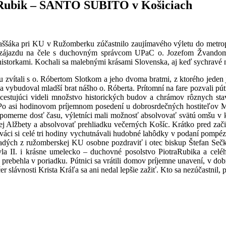
 Rubik – SANTO SUBITO v Košiciach
aššáka pri KU v Ružomberku zúčastnilo zaujímavého výletu do metro
i zájazdu na čele s duchovným správcom UPaC o. Jozefom Žvandom v
historkami. Kochali sa malebnými krásami Slovenska, aj keď sychravé 
u zvítali s o. Róbertom Slotkom a jeho dvoma bratmi, z ktorého jeden j
al a vybudoval mladší brat nášho o. Róberta. Prítomní na fare pozvali 
cestujúci videli množstvo historických budov a chrámov rôznych sta
. Po asi hodinovom príjemnom posedení u dobrosrdečných hostiteľov M
 pomerne dosť času, výletníci mali možnosť absolvovať svätú omšu v k
 Alžbety a absolvovať prehliadku večerných Košíc. Krátko pred začiat
iváci si celé tri hodiny vychutnávali hudobné lahôdky v podaní pompé
mladých z ružomberskej KU osobne pozdraviť i otec biskup Štefan Se
a II. i krásne umelecko – duchovné posolstvo PiotraRubika a celého
prebehla v poriadku. Pútnici sa vrátili domov príjemne unavení, v dob
 slávnosti Krista Kráľa sa ani nedal lepšie zažiť. Kto sa nezúčastnil, p