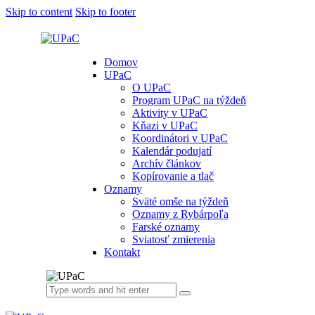
Skip to content
Skip to footer
Domov
UPaC
O UPaC
Program UPaC na týždeň
Aktivity v UPaC
Kňazi v UPaC
Koordinátori v UPaC
Kalendár podujatí
Archív článkov
Kopírovanie a tlač
Oznamy
Sväté omše na týždeň
Oznamy z Rybárpoľa
Farské oznamy
Sviatosť zmierenia
Kontakt