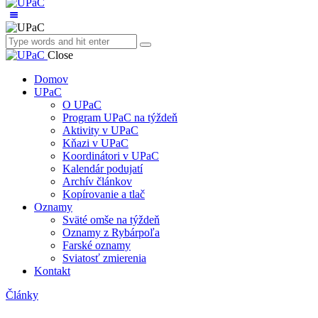
Close
Domov
UPaC
O UPaC
Program UPaC na týždeň
Aktivity v UPaC
Kňazi v UPaC
Koordinátori v UPaC
Kalendár podujatí
Archív článkov
Kopírovanie a tlač
Oznamy
Sväté omše na týždeň
Oznamy z Rybárpoľa
Farské oznamy
Sviatosť zmierenia
Kontakt
Články