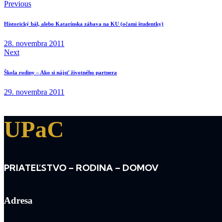
Previous
Historický bál, alebo Katarínska zábava na KU (očami študentky)
28. novembra 2011
Next
Škola rodiny – Ako si nájsť životného partnera
29. novembra 2011
UPaC
PRIATEĽSTVO – RODINA – DOMOV
Adresa