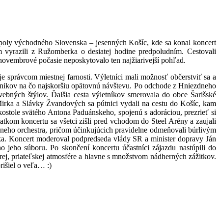
poly východného Slovenska – jesenných Košíc, kde sa konal koncert
yrazili z Ružomberka o desiatej hodine predpoludním. Cestovali
novembrové počasie neposkytovalo ten najžiarivejší pohľad.
e správcom miestnej farnosti. Výletníci mali možnosť občerstviť sa a
pútnikov na čo najskoršiu opätovnú návštevu. Po odchode z Hniezdneho
vebných štýlov. Ďalšia cesta výletníkov smerovala do obce Šarišské
irka a Slávky Žvandových sa pútnici vydali na cestu do Košíc, kam
ostole svätého Antona Paduánskeho, spojenú s adoráciou, prezrieť si
kom koncertu sa všetci zišli pred vchodom do Steel Arény a zaujali
zneho orchestra, pričom účinkujúcich pravidelne odmeňovali búrlivým
čka. Koncert moderoval podpredseda vlády SR a minister dopravy Ján
 jeho súboru. Po skončení koncertu účastníci zájazdu nastúpili do
rej, priateľskej atmosfére a hlavne s množstvom nádherných zážitkov.
rišiel o veľa… :)