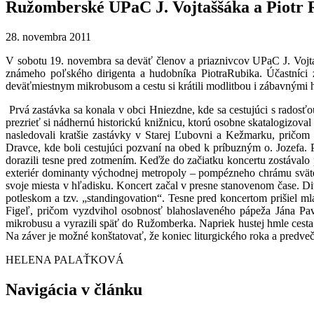
Ružomberské UPaC J. Vojtaššáka a Piotr
28. novembra 2011
V sobotu 19. novembra sa deväť členov a priaznivcov UPaC J. Vojt
známeho poľského dirigenta a hudobníka PiotraRubika. Účastníc
deväťmiestnym mikrobusom a cestu si krátili modlitbou i zábavnými 
Prvá zastávka sa konala v obci Hniezdne, kde sa cestujúci s radosťo
prezrieť si nádhernú historickú knižnicu, ktorú osobne skatalogizov
nasledovali kratšie zastávky v Starej Ľubovni a Kežmarku, pričom 
Dravce, kde boli cestujúci pozvaní na obed k príbuzným o. Jozefa
dorazili tesne pred zotmením. Keďže do začiatku koncertu zostávalo
exteriér dominanty východnej metropoly – pompézneho chrámu svätej
svoje miesta v hľadisku. Koncert začal v presne stanovenom čase. D
potleskom a tzv. „standingovation“. Tesne pred koncertom prišiel 
Figeľ, pričom vyzdvihol osobnosť blahoslaveného pápeža Jána Pavl
mikrobusu a vyrazili späť do Ružomberka. Napriek hustej hmle cesta 
Na záver je možné konštatovať, že koniec liturgického roka a predvečer
HELENA PALAŤKOVÁ
Navigácia v článku