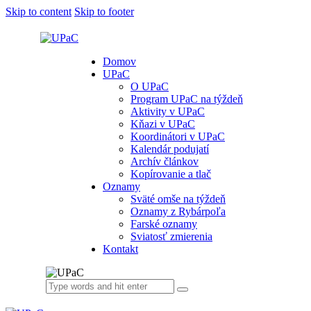
Skip to content
Skip to footer
Domov
UPaC
O UPaC
Program UPaC na týždeň
Aktivity v UPaC
Kňazi v UPaC
Koordinátori v UPaC
Kalendár podujatí
Archív článkov
Kopírovanie a tlač
Oznamy
Sväté omše na týždeň
Oznamy z Rybárpoľa
Farské oznamy
Sviatosť zmierenia
Kontakt