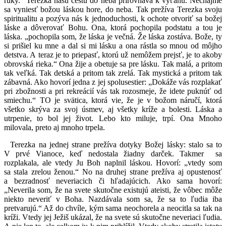
ruky.“ Terezka našu cestu do neba prirovnáva k výťahu. Nechajme
sa vyniesť božou láskou hore, do neba. Tak prežíva Terezka svoju
spiritualitu a pozýva nás k jednoduchosti, k ochote otvoriť sa božej
láske a dôverovať Bohu. Ona, ktorá pochopila podstatu a tou je
láska. „pochopila som, že láska je večná. Že láska zostáva. Bože, ty
si prišiel ku mne a dal si mi lásku a ona rástla so mnou od môjho
detstva. A teraz je to priepasť, ktorú už nemôžem prejsť, je to akoby
obrovská rieka.“ Ona žije a obetuje sa pre lásku. Tak malá, a pritom
tak veľká. Tak detská a pritom tak zrelá. Tak mystická a pritom tak
zábavná. Ako hovorí jedna z jej spolusestier: „Dokáže vás rozplakať
pri zbožnosti a pri rekreácií vás tak rozosmeje, že idete puknúť od
smiechu.“ TO je svätica, ktorá vie, že je v božom náručí, ktorá
všetko skrýva za svoj úsmev, aj všetky kríže a bolesti. Láska a
utrpenie, to bol jej život. Lebo kto miluje, trpí. Ona Mnoho
milovala, preto aj mnoho trpela.
Terezka na jednej strane prežíva dotyky Božej lásky: stalo sa to
V prvé Vianoce, keď nedostala žiadny darček. Takmer sa
rozplakala, ale vtedy Ju Boh naplnil láskou. Hovorí: „vtedy som
sa stala zrelou ženou.“ No na druhej strane prežíva aj opustenosť
a bezradnosť neveriacich či hľadajúcich. Ako sama hovorí:
„Neverila som, že na svete skutočne existujú ateisti, že vôbec môže
niekto neveriť v Boha. Nazdávala som sa, že sa to ľudia iba
pretvarujú.“ Až do chvíle, kým sama neochorela a neocitla sa tak na
kríži. Vtedy jej Ježiš ukázal, že na svete sú skutočne neveriaci ľudia.