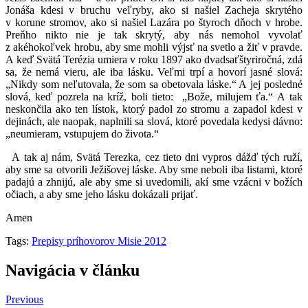
Jonáša kdesi v bruchu veľryby, ako si našiel Zacheja skrytého
v korune stromov, ako si našiel Lazára po štyroch dňoch v hrobe.
Preňho nikto nie je tak skrytý, aby nás nemohol vyvolať
z akéhokoľvek hrobu, aby sme mohli výjsť na svetlo a žiť v pravde.
A keď Svätá Terézia umiera v roku 1897 ako dvadsaťštyriročná, zdá
sa, že nemá vieru, ale iba lásku. Veľmi trpí a hovorí jasné slová:
„Nikdy som neľutovala, že som sa obetovala láske.“ A jej posledné
slová, keď pozrela na kríž, boli tieto: „Bože, milujem ťa.“ A tak
neskončila ako ten lístok, ktorý padol zo stromu a zapadol kdesi v
dejinách, ale naopak, naplnili sa slová, ktoré povedala kedysi dávno:
„neumieram, vstupujem do života.“
A tak aj nám, Svätá Terezka, cez tieto dni vypros dážď tých ruží,
aby sme sa otvorili Ježišovej láske. Aby sme neboli iba listami, ktoré
padajú a zhnijú, ale aby sme si uvedomili, akí sme vzácni v božích
očiach, a aby sme jeho lásku dokázali prijať.
Amen
Tags:
Prepisy príhovorov Misie 2012
Navigácia v článku
Previous