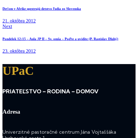
Deťom v Afrike spestrujú detstvo ľudia zo Slovenska
21. októbra 2012
Next
Pondelok 12:15 – Aula JP II – Sv. omša – Poďte a uvidíte (P. Rastislav Dluhý)
23. októbra 2012
UPaC
PRIATEĽSTVO – RODINA – DOMOV
Adresa
Univerzitné pastoračné centrum Jána Vojtaššáka