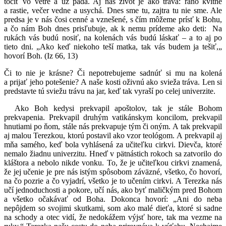
točiť vo vetre a už padá. Aj náš život je ako tráva: ráno kvitne
a rastie, večer vedne a usychá. Dnes sme tu, zajtra tu nie sme. Ale
predsa je v nás čosi cenné a vznešené, s čím môžeme prísť k Bohu,
a čo nám Boh dnes prisľubuje, ak k nemu prídeme ako deti: Na
rukách vás budú nosiť, na kolenách vás budú láskať – a to aj po
tieto dni. „Ako keď niekoho teší matka, tak vás budem ja tešiť,„
hovorí Boh. (Iz 66, 13)
Či to nie je krásne? Či nepotrebujeme sadnúť si mu na kolená
a prijať jeho potešenie? A naše kosti oživnú ako svieža tráva. Len si
predstavte tú sviežu trávu na jar, keď tak vyraší po celej univerzite.
Ako Boh kedysi prekvapil apoštolov, tak je stále Bohom
prekvapenia. Prekvapil druhým vatikánskym koncilom, prekvapil
hnutiami po ňom, stále nás prekvapuje tým či oným. A tak prekvapil
aj malou Terezkou, ktorú postavil ako vzor teológom. A prekvapil aj
mňa samého, keď bola vyhlásená za učiteľku cirkvi. Dievča, ktoré
nemalo žiadnu univerzitu. Hneď v pätnástich rokoch sa zatvorilo do
kláštora a nebolo nikde vonku. To, že je učiteľkou cirkvi znamená,
že jej učenie je pre nás istým spôsobom záväzné, všetko, čo hovorí,
na čo pozrie a čo vyjadrí, všetko je to učením cirkvi. A Terezka nás
učí jednoduchosti a pokore, učí nás, ako byť maličkým pred Bohom
a všetko očakávať od Boha. Dokonca hovorí: „Ani do neba
nepôjdem so svojimi skutkami, som ako malé dieťa, ktoré si sadne
na schody a otec vidí, že nedokážem výjsť hore, tak ma vezme na