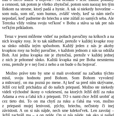
a cennosti, tak potom je všetko zbytočné, potom som naozaj len tým
lístkom na strome, ktorý padá a hynie. A tak si niekedy hovoríme –
som nula, som nič, som humus, zvlášť vtedy, keď sa nám niečo
nepodarí, keď padneme do hriechu a sme zúfalí zo samých seba. Ale
Terezka vždy vníma svoju veľkosť v Bohu a stáva sa tak pre nás
veľkým príkladom.
Teraz v jeseni môžeme vidieť na poliach pavučiny na kríkoch a na
nich kvapky rosy. Je to tak nádherné, pretože v každej kvapke rosy
sa slnko odráža iným spôsobom. Každý jeden z nás je akoby
kvapkou rosy na božej pavučine, v každom jednom z nás sa odráža
Boh. Ani jedna kvapka nie je zbytočná, pretože v každej jednej
z nich je prítomné slnko. Každá kvapka má pre Boha nesmiernu
cenu, pretože je v nej čosi z neho a on bude o ňu bojovať.
Možno práve toto by sme si mali uvedomiť na začiatku týchto
misií, svoju hodnotu pred Bohom. Som Bohom vyvolený
a milovaný, on ma pozná po mene. Aj keď sa pred ním skrývame,
Ježiš cez kríž prichádza až do našich priepastí. Možno ste niekedy
videli východné ikony o vzkriesení, na ktorých Ježiš drží za ruku
Adama a evu a ťahá ich z priepasti. TO s nami chce Ježiš urobiť aj
cez tieto dni. To on ma chytí za ruku a ťahá ma von, možno
z priepasti mojej lenivosti, pýchy, hriechu, nečistoty či inej
závislosti. A on si nás nájde, nech sme kdekoľvek. Len zavolaj –
Ježiš zachráň ma – a on príde. On si nás nájde, tak ako si našiel