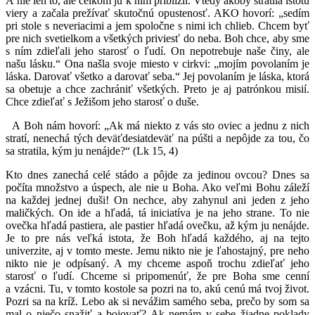
A nie len to, ale celkom ju k nim priblížil. Vtedy akoby stratila istotu
viery a začala prežívať skutočnú opustenosť. AKO hovorí: „sedím
pri stole s neveriacimi a jem spoločne s nimi ich chlieb. Chcem byť
pre nich svetielkom a všetkých priviesť do neba. Boh chce, aby sme
s ním zdieľali jeho starosť o ľudí. On nepotrebuje naše činy, ale
našu lásku.“ Ona našla svoje miesto v cirkvi: „mojím povolaním je
láska. Darovať všetko a darovať seba.“ Jej povolaním je láska, ktorá
sa obetuje a chce zachrániť všetkých. Preto je aj patrónkou misií.
Chce zdieľať s Ježišom jeho starosť o duše.
A Boh nám hovorí: „Ak má niekto z vás sto oviec a jednu z nich
stratí, nenechá tých deväťdesiatdeväť na púšti a nepôjde za tou, čo
sa stratila, kým ju nenájde?“ (Lk 15, 4)
Kto dnes zanechá celé stádo a pôjde za jedinou ovcou? Dnes sa
počíta množstvo a úspech, ale nie u Boha. Ako veľmi Bohu záleží
na každej jednej duši! On nechce, aby zahynul ani jeden z jeho
maličkých. On ide a hľadá, tá iniciatíva je na jeho strane. To nie
ovečka hľadá pastiera, ale pastier hľadá ovečku, až kým ju nenájde.
Je to pre nás veľká istota, že Boh hľadá každého, aj na tejto
univerzite, aj v tomto meste. Jemu nikto nie je ľahostajný, pre neho
nikto nie je odpísaný. A my chceme aspoň trochu zdieľať jeho
starosť o ľudí. Chceme si pripomenúť, že pre Boha sme cenní
a vzácni. Tu, v tomto kostole sa pozri na to, akú cenú má tvoj život.
Pozri sa na kríž. Lebo ak si nevážim samého seba, prečo by som sa
mal o niečo snažiť a bojovať? Ak nemám v sebe žiadne poklady