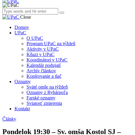
Close
Domov
UPaC
O UPaC
Program UPaC na týždeň
Aktivity v UPaC
Kňazi v UPaC
Koordinátori v UPaC
Kalendár podujatí
Archív článkov
Kopírovanie a tlač
Oznamy
Sväté omše na týždeň
Oznamy z Rybárpoľa
Farské oznamy
Sviatosť zmierenia
Kontakt
Články
Pondelok 19:30 – Sv. omša Kostol SJ –