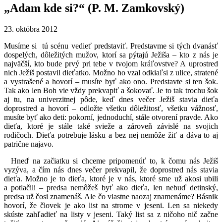
„Adam kde si?“ (P. M. Zamkovský)
23. októbra 2012
Musíme si tú scénu vedieť predstaviť. Predstavme si tých dvanásť
dospelých, dôležitých mužov, ktorí sa pýtajú Ježiša – kto z nás je
najväčší, kto bude prvý pri tebe v tvojom kráľovstve? A uprostred
nich Ježiš postavil dieťatko. Možno ho vzal odkiaľsi z ulice, stratené
a vystrašené a hovorí – musíte byť ako ono. Predstavte si ten šok.
Tak ako len Boh vie vždy prekvapiť a šokovať. Je to tak trochu šok
aj tu, na univerzitnej pôde, keď dnes večer Ježiš stavia dieťa
doprostred a hovorí – odložte všetku dôležitosť, všetku vážnosť,
musíte byť ako deti: pokorní, jednoduchí, stále otvorení pravde. Ako
dieťa, ktoré je stále také svieže a zároveň závislé na svojich
rodičoch. Dieťa potrebuje lásku a bez nej nemôže žiť a dáva to aj
patrične najavo.
Hneď na začiatku si chceme pripomenúť to, k čomu nás Ježiš
vyzýva, a čím nás dnes večer prekvapil, že doprostred nás stavia
dieťa. Možno je to dieťa, ktoré je v nás, ktoré sme už akosi ubili
a potlačili – predsa nemôžeš byť ako dieťa, len nebuď detinský,
predsa už čosi znamenáš. Ale čo vlastne naozaj znamenáme? Básnik
hovorí, že človek je ako list na strome v jeseni. Len sa niekedy
skúste zahľadieť na listy v jeseni. Taký list sa z ničoho nič začne