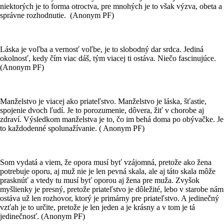
niektorých je to forma otroctva, pre mnohých je to však výzva, obeta a
správne rozhodnutie. (Anonym PF)
Láska je voľba a vernosť voľbe, je to slobodný dar srdca. Jediná
okolnosť, kedy čím viac dáš, tým viacej ti ostáva. Niečo fascinujúce.
(Anonym PF)
Manželstvo je viacej ako priateľstvo. Manželstvo je láska, šťastie,
spojenie dvoch ľudí. Je to porozumenie, dôvera, žiť v chorobe aj
zdraví. Výsledkom manželstva je to, čo im behá doma po obývačke. Je
to každodenné spolunažívanie. ( Anonym PF)
Som vydatá a viem, že opora musí byť vzájomná, pretože ako žena
potrebuje oporu, aj muž nie je len pevná skala, ale aj táto skala môže
prasknúť a vtedy tu musí byť oporou aj žena pre muža. Zvyšok
myšlienky je presný, pretože priateľstvo je dôležité, lebo v starobe nám
ostáva už len rozhovor, ktorý je primárny pre priateľstvo. A jedinečný
vzťah je to určite, pretože je len jeden a je krásny a v tom je tá
jedinečnosť. (Anonym PF)