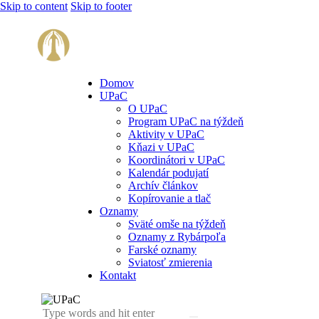
Skip to content
Skip to footer
Domov
UPaC
O UPaC
Program UPaC na týždeň
Aktivity v UPaC
Kňazi v UPaC
Koordinátori v UPaC
Kalendár podujatí
Archív článkov
Kopírovanie a tlač
Oznamy
Sväté omše na týždeň
Oznamy z Rybárpoľa
Farské oznamy
Sviatosť zmierenia
Kontakt