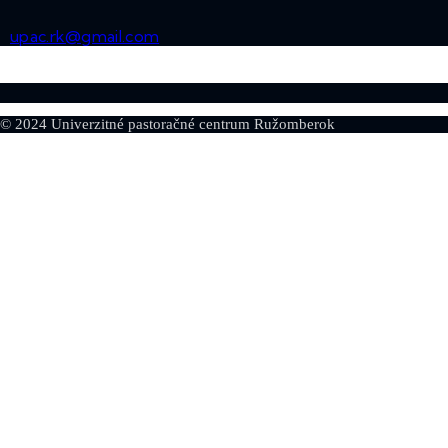
upac.rk@gmail.com
© 2024 Univerzitné pastoračné centrum Ružomberok