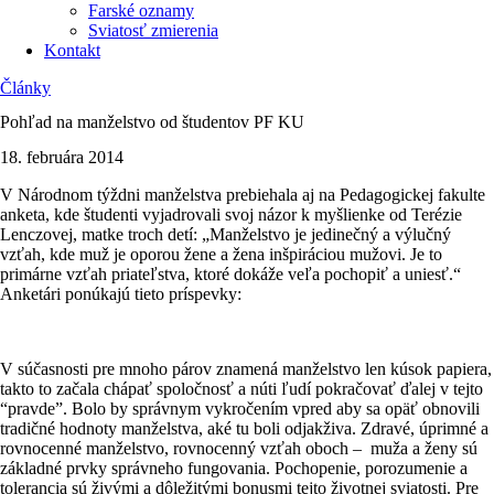
Farské oznamy
Sviatosť zmierenia
Kontakt
Články
Pohľad na manželstvo od študentov PF KU
18. februára 2014
V Národnom týždni manželstva prebiehala aj na Pedagogickej fakulte
anketa, kde študenti vyjadrovali svoj názor k myšlienke od Terézie
Lenczovej, matke troch detí: „Manželstvo je jedinečný a výlučný
vzťah, kde muž je oporou žene a žena inšpiráciou mužovi. Je to
primárne vzťah priateľstva, ktoré dokáže veľa pochopiť a uniesť.“
Anketári ponúkajú tieto príspevky:
V súčasnosti pre mnoho párov znamená manželstvo len kúsok papiera,
takto to začala chápať spoločnosť a núti ľudí pokračovať ďalej v tejto
“pravde”. Bolo by správnym vykročením vpred aby sa opäť obnovili
tradičné hodnoty manželstva, aké tu boli odjakživa. Zdravé, úprimné a
rovnocenné manželstvo, rovnocenný vzťah oboch – muža a ženy sú
základné prvky správneho fungovania. Pochopenie, porozumenie a
tolerancia sú živými a dôležitými bonusmi tejto životnej sviatosti. Pre