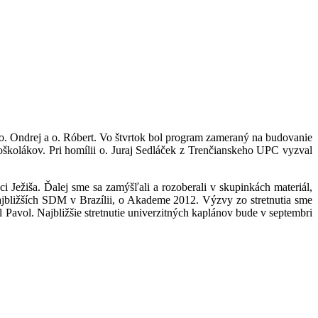
i o. Ondrej a o. Róbert. Vo štvrtok bol program zameraný na budovanie
oškolákov. Pri homílii o. Juraj Sedláček z Trenčianskeho UPC vyzval
Ježiša. Ďalej sme sa zamýšľali a rozoberali v skupinkách materiál,
ajbližších SDM v Brazílii, o Akademe 2012. Výzvy zo stretnutia sme
ol Pavol. Najbližšie stretnutie univerzitných kaplánov bude v septembri