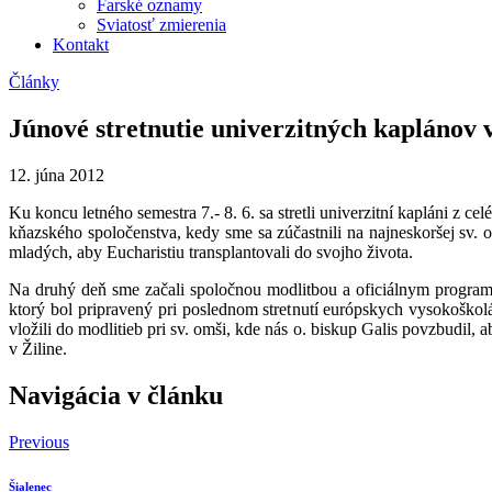
Farské oznamy
Sviatosť zmierenia
Kontakt
Články
Júnové stretnutie univerzitných kaplánov v
12. júna 2012
Ku koncu letného semestra 7.- 8. 6. sa stretli univerzitní kapláni z
kňazského spoločenstva, kedy sme sa zúčastnili na najneskoršej sv.
mladých, aby Eucharistiu transplantovali do svojho života.
Na druhý deň sme začali spoločnou modlitbou a oficiálnym programo
ktorý bol pripravený pri poslednom stretnutí európskych vysokoško
vložili do modlitieb pri sv. omši, kde nás o. biskup Galis povzbudil, 
v Žiline.
Navigácia v článku
Previous
Šialenec