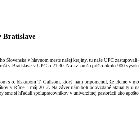
 Bratislave
 celého Slovenska v hlavnom meste našej krajiny, tu naše UPC zastupoval
 omši v Bratislave v UPC o 21:30. Na sv. omšu prišlo okolo 900 vysok
m s o. biskupom T. Galisom, ktorý nám pripomenul, že ideme v moci 
lákov v Ríme – máj 2012. Na záver nám boli odovzdané aktuality o n
aby sme si hľadali spolupracovníkov v univerzitnej pastorácii ako apošt