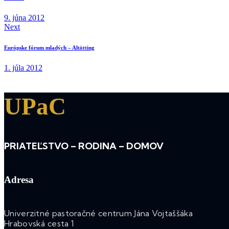
9. júna 2012
Next
Európske fórum mladých – Altötting
1. júla 2012
UPaC
PRIATEĽSTVO – RODINA – DOMOV
Adresa
Univerzitné pastoračné centrum Jána Vojtaššáka
Hrabovská cesta 1