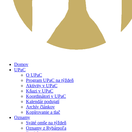
Domov
UPaC
O UPaC
Program UPaC na týždeň
Aktivity v UPaC
Kňazi v UPaC
Koordinátori v UPaC
Kalendár podujatí
Archív článkov
Kopírovanie a tlač
Oznamy
Sväté omše na týždeň
Oznamy z Rybárpoľa