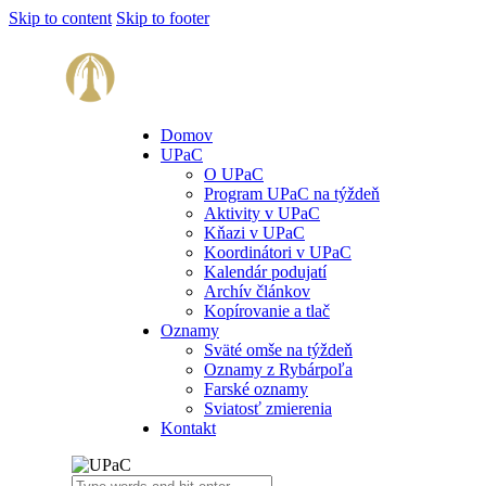
Skip to content
Skip to footer
Domov
UPaC
O UPaC
Program UPaC na týždeň
Aktivity v UPaC
Kňazi v UPaC
Koordinátori v UPaC
Kalendár podujatí
Archív článkov
Kopírovanie a tlač
Oznamy
Sväté omše na týždeň
Oznamy z Rybárpoľa
Farské oznamy
Sviatosť zmierenia
Kontakt