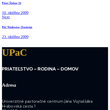
Páter Štefan, SJ
10. októbra 2009
Next
Púť Wadowice, Oswiecim
23. októbra 2009
UPaC
PRIATEĽSTVO – RODINA – DOMOV
Adresa
Univerzitné pastoračné centrum Jána Vojtaššáka
Hrabovská cesta 1