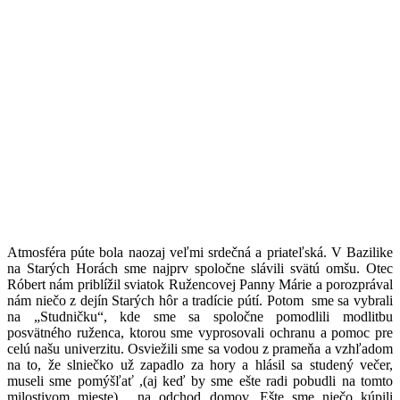
Atmosféra púte bola naozaj veľmi srdečná a priateľská. V Bazilike
na Starých Horách sme najprv spoločne slávili svätú omšu. Otec
Róbert nám priblížil sviatok Ružencovej Panny Márie a porozprával
nám niečo z dejín Starých hôr a tradície pútí. Potom sme sa vybrali
na „Studničku“, kde sme sa spoločne pomodlili modlitbu
posvätného ruženca, ktorou sme vyprosovali ochranu a pomoc pre
celú našu univerzitu. Osviežili sme sa vodou z prameňa a vzhľadom
na to, že slniečko už zapadlo za hory a hlásil sa studený večer,
museli sme pomýšľať ,(aj keď by sme ešte radi pobudli na tomto
milostivom mieste), na odchod domov. Ešte sme niečo kúpili