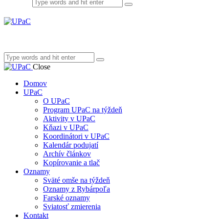
Close
Domov
UPaC
O UPaC
Program UPaC na týždeň
Aktivity v UPaC
Kňazi v UPaC
Koordinátori v UPaC
Kalendár podujatí
Archív článkov
Kopírovanie a tlač
Oznamy
Sväté omše na týždeň
Oznamy z Rybárpoľa
Farské oznamy
Sviatosť zmierenia
Kontakt