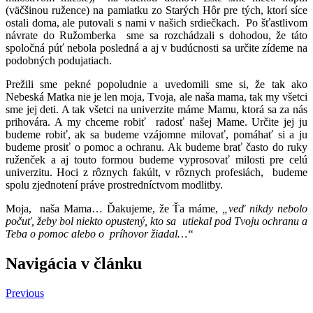
(väčšinou ružence) na pamiatku zo Starých Hôr pre tých, ktorí síce
ostali doma, ale putovali s nami v našich srdiečkach. Po šťastlivom
návrate do Ružomberka sme sa rozchádzali s dohodou, že táto
spoločná púť nebola posledná a aj v budúcnosti sa určite zídeme na
podobných podujatiach.
Prežili sme pekné popoludnie a uvedomili sme si, že tak ako
Nebeská Matka nie je len moja, Tvoja, ale naša mama, tak my všetci
sme jej deti. A tak všetci na univerzite máme Mamu, ktorá sa za nás
prihovára. A my chceme robiť radosť našej Mame. Určite jej ju
budeme robiť, ak sa budeme vzájomne milovať, pomáhať si a ju
budeme prosiť o pomoc a ochranu. Ak budeme brať často do ruky
ruženček a aj touto formou budeme vyprosovať milosti pre celú
univerzitu. Hoci z rôznych fakúlt, v rôznych profesiách, budeme
spolu zjednotení práve prostredníctvom modlitby.
Moja, naša Mama… Ďakujeme, že Ťa máme,
„veď nikdy nebolo
počuť, žeby bol niekto opustený, kto sa utiekal pod Tvoju ochranu a
Teba o pomoc alebo o príhovor žiadal…“
Navigácia v článku
Previous