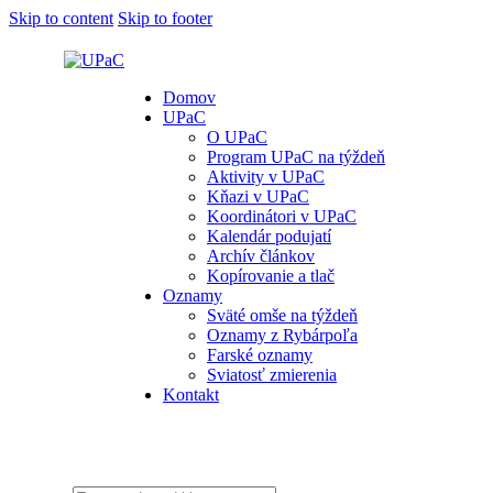
Skip to content
Skip to footer
Domov
UPaC
O UPaC
Program UPaC na týždeň
Aktivity v UPaC
Kňazi v UPaC
Koordinátori v UPaC
Kalendár podujatí
Archív článkov
Kopírovanie a tlač
Oznamy
Sväté omše na týždeň
Oznamy z Rybárpoľa
Farské oznamy
Sviatosť zmierenia
Kontakt