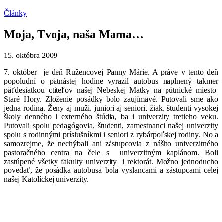
Články
Moja, Tvoja, naša Mama…
15. októbra 2009
7. október je deň Ružencovej Panny Márie. A práve v tento deň
popoludní o pätnástej hodine vyrazil autobus naplnený takmer
päťdesiatkou ctiteľov našej Nebeskej Matky na pútnické miesto
Staré Hory. Zloženie posádky bolo zaujímavé. Putovali sme ako
jedna rodina. Ženy aj muži, juniori aj seniori, žiak, študenti vysokej
školy denného i externého štúdia, ba i univerzity tretieho veku.
Putovali spolu pedagógovia, študenti, zamestnanci našej univerzity
spolu s rodinnými príslušníkmi i seniori z rybárpoľskej rodiny. No a
samozrejme, že nechýbali ani zástupcovia z nášho univerzitného
pastoračného centra na čele s univerzitným kaplánom. Boli
zastúpené všetky fakulty univerzity i rektorát. Možno jednoducho
povedať, že posádka autobusa bola vyslancami a zástupcami celej
našej Katolíckej univerzity.