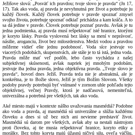
Ježišove slová: „Posväť ich pravdou; tvoje slovo je pravda“ (Jn 17,
17). Tak ako voda, aj pravda je nevyhnutná pre život a potrebuje ju
každý človek. Každý človek potrebuje v pravde spoznať zmysel
svojho života, potrebuje spoznať odkiaľ prichádza a kam kráča. A to
sa dá jedine v pravde. Človek potrebuje poznať pravdu. Avšak je tu
jedna podmienka, aj pravda musí rešpektovať isté hranice, ktorými
je koryto lásky. Pravda vyslovená bez lásky sa mení v neprávosť,
násilie, aroganciu, život bez milosrdenstva. Medzi vodou a pravdou
môžeme vidieť ešte jednu podobnosť. Voda síce jestvuje vo
viacerých podobách, skupenstvách, ale stále je to tá istá, jedna voda.
Pravda môže mať veľ podôb, lebo často vychádza z našej
subjektívnej skúsenosti, avšak napriek jej mnohým podobám,
jestvuje iba jedna pravda, jedna objektívna pravda. „Tvoje slovo je
pravda“, hovorí dnes Ježiš. Pravda teda nie je abstraktná, ale je
konkrétna, je to Božie slovo, Ježiš je tým Božím Slovom. Všetky
podoby pravdy potrebujú byť vnímané v zornom uhle pohľadu tejto
objektívnej, večnej Pravdy, ktorá je nadčasová, nemeniteľná,
univerzálna a potrebná pre všetkých, tak ako voda.
Aké miesto majú v kontexte nášho uvažovania masmédiá? Podobne
ako voda a pravda, aj masmédiá sú univerzálne a slúžia každému
človeku a dnes si už bez nich ani nevieme predstaviť život.
Masmédiá sú darom pre všetkých, avšak aby sa nestali nástrojom
proti človeku, aj tie musia rešpektovať hranice, koryto etiky a
morálky. Bez tohto koryta majú úžasnú ničivú silu, oveľa väčšiu,