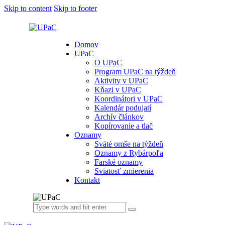
Skip to content
Skip to footer
Domov
UPaC
O UPaC
Program UPaC na týždeň
Aktivity v UPaC
Kňazi v UPaC
Koordinátori v UPaC
Kalendár podujatí
Archív článkov
Kopírovanie a tlač
Oznamy
Sväté omše na týždeň
Oznamy z Rybárpoľa
Farské oznamy
Sviatosť zmierenia
Kontakt