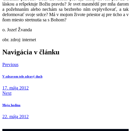
láskou a rešpektuje Božiu pravdu? Je svet masmédií pre mňa darom
a požehnaním alebo nechám sa bezbreho ním ovplyvňovať, a tak
deformovať svoje srdce? Má v mojom živote priestor aj pre ticho a v
ňom miesto stretnutia sa s Bohom?
o. Jozef Žvanda
obr. zdroj: internet
Navigácia v článku
Previous
V zdravom tele zdravý duch
17. mája 2012
Next
Moja hodina
22. mája 2012