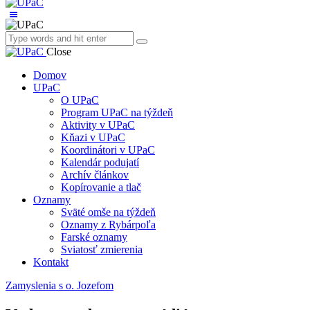
Close
Domov
UPaC
O UPaC
Program UPaC na týždeň
Aktivity v UPaC
Kňazi v UPaC
Koordinátori v UPaC
Kalendár podujatí
Archív článkov
Kopírovanie a tlač
Oznamy
Sväté omše na týždeň
Oznamy z Rybárpoľa
Farské oznamy
Sviatosť zmierenia
Kontakt
Zamyslenia s o. Jozefom