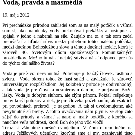
Voda, pravda a masmédiá
19. mája 2012
Pri prechádzke prírodou zahľadel som sa na malý potôčik a všímal
som si, ako pramienky vody prekonávali prekážky a postupne sa
spájali v jedno a naberali na sile. Zaujalo ma to, a tak som začal
premýšľať a hľadať súvis medzi príbehom tohto malého potôčika,
medzi dnešnou Bohoslužbou slova a témou dnešnej nedele, ktorá je
zároveň 46. Svetovým dňom spoločenských komunikačných
prostriedkov. Možno tu nájsť nejaký súvis a nájsť odpoveď pre nás
do týchto dní nášho života?
Voda je pre život nevyhnutná. Potrebuje ju každý človek, rastlina a
zviera. Voda okrem toho, že hasí smäd a zavlažuje, je zároveň
univerzálnym rozpúšťadlom. Jej kolobeh v prírode je obdivuhodný,
a tak voda je pre človeka nesmiernym darom, je prejavom Božej
lásky. Voda je dobrým sluhom, ale zlým pánom. Pokiaľ rešpektuje
brehy korýt potokov a riek, je pre človeka požehnaním, ak však ich
pri povodniach prekročí, je tragédiou. A tak si uvedomujeme, aké
nevyhnutné sú brehy. Z tohto uvažovania nám plynie, že stojí zato
zájsť do prírody a všímať si napr. aj malý potôčik, z ktorého sa
naučíme veľa múdrosti, ktorú Boh do jeho vôd vložil.
Teraz si všimnime dnešné evanjelium. V ňom okrem iného na
adresu Ježišových učeníkov, ktorými sme aj my, zaznievajú tieto