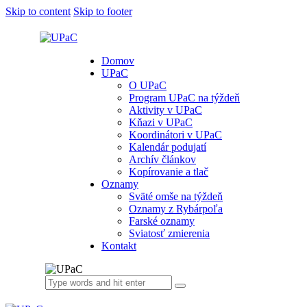
Skip to content
Skip to footer
Domov
UPaC
O UPaC
Program UPaC na týždeň
Aktivity v UPaC
Kňazi v UPaC
Koordinátori v UPaC
Kalendár podujatí
Archív článkov
Kopírovanie a tlač
Oznamy
Sväté omše na týždeň
Oznamy z Rybárpoľa
Farské oznamy
Sviatosť zmierenia
Kontakt