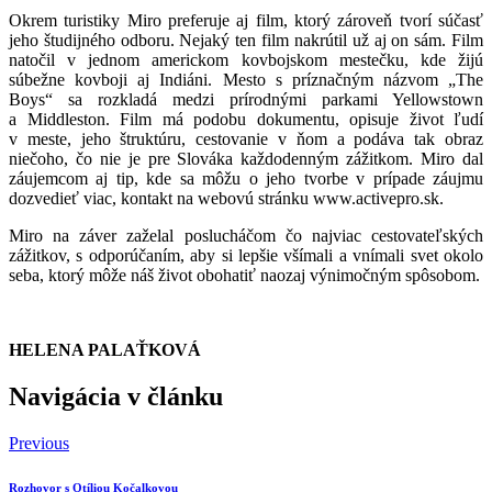
Okrem turistiky Miro preferuje aj film, ktorý zároveň tvorí súčasť
jeho študijného odboru. Nejaký ten film nakrútil už aj on sám. Film
natočil v jednom americkom kovbojskom mestečku, kde žijú
súbežne kovboji aj Indiáni. Mesto s príznačným názvom „The
Boys“ sa rozkladá medzi prírodnými parkami Yellowstown
a Middleston. Film má podobu dokumentu, opisuje život ľudí
v meste, jeho štruktúru, cestovanie v ňom a podáva tak obraz
niečoho, čo nie je pre Slováka každodenným zážitkom. Miro dal
záujemcom aj tip, kde sa môžu o jeho tvorbe v prípade záujmu
dozvedieť viac, kontakt na webovú stránku www.activepro.sk.
Miro na záver zaželal poslucháčom čo najviac cestovateľských
zážitkov, s odporúčaním, aby si lepšie všímali a vnímali svet okolo
seba, ktorý môže náš život obohatiť naozaj výnimočným spôsobom.
HELENA PALAŤKOVÁ
Navigácia v článku
Previous
Rozhovor s Otíliou Kočalkovou