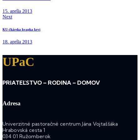
15. apríla 2013
Next
KU-čkárska kvapka krvi
18. apríla 2013
UPaC
PRIATEĽSTVO – RODINA – DOMOV
Adresa
Univerzitné pastoračné centrum Jána Vojtaššáka
Hrabovská cesta 1
034 01 Ružomberok