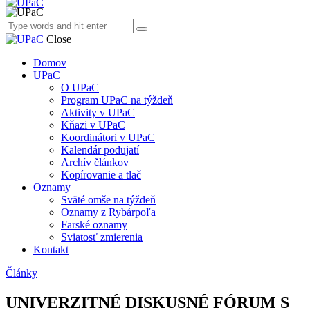
Close
Domov
UPaC
O UPaC
Program UPaC na týždeň
Aktivity v UPaC
Kňazi v UPaC
Koordinátori v UPaC
Kalendár podujatí
Archív článkov
Kopírovanie a tlač
Oznamy
Sväté omše na týždeň
Oznamy z Rybárpoľa
Farské oznamy
Sviatosť zmierenia
Kontakt
Články
UNIVERZITNÉ DISKUSNÉ FÓRUM S