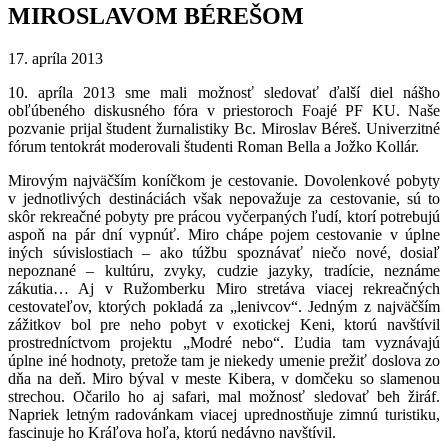
MIROSLAVOM BÉREŠOM
17. apríla 2013
10. apríla 2013 sme mali možnosť sledovať ďalší diel nášho
obľúbeného diskusného fóra v priestoroch Foajé PF KU. Naše
pozvanie prijal študent žurnalistiky Bc. Miroslav Béreš. Univerzitné
fórum tentokrát moderovali študenti Roman Bella a Jožko Kollár.
Mirovým najväčším koníčkom je cestovanie. Dovolenkové pobyty
v jednotlivých destináciách však nepovažuje za cestovanie, sú to
skôr rekreačné pobyty pre prácou vyčerpaných ľudí, ktorí potrebujú
aspoň na pár dní vypnúť. Miro chápe pojem cestovanie v úplne
iných súvislostiach – ako túžbu spoznávať niečo nové, dosiaľ
nepoznané – kultúru, zvyky, cudzie jazyky, tradície, neznáme
zákutia… Aj v Ružomberku Miro stretáva viacej rekreačných
cestovateľov, ktorých pokladá za „lenivcov“. Jedným z najväčším
zážitkov bol pre neho pobyt v exotickej Keni, ktorú navštívil
prostredníctvom projektu „Modré nebo“. Ľudia tam vyznávajú
úplne iné hodnoty, pretože tam je niekedy umenie prežiť doslova zo
dňa na deň. Miro býval v meste Kibera, v domčeku so slamenou
strechou. Očarilo ho aj safari, mal možnosť sledovať beh žiráf.
Napriek letným radovánkam viacej uprednostňuje zimnú turistiku,
fascinuje ho Kráľova hoľa, ktorú nedávno navštívil.