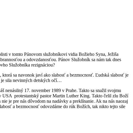
iblisti v tomto Pánovom služobníkovi vidia Božieho Syna, Ježiša
 bezbrannosťou a odovzdanosťou. Pánov Služobník sa nám tak dnes
novho Služobníka rezignáciou?
ou, ktorá sa navonok javí ako slabosť a bezmocnosť. Ľudská slabosť je
á je sila nevinných detských očí…
 náš nenásilný 17. november 1989 v Prahe. Takto sa snažil svojmu
USA protestantský pastor Martin Luther King. Takto čelil zlu Boží
ľa nie je pre nás dôvodom na nadávky a preklínanie. Ak na nás naozaj
 slabosť a bezmocnosť odovzdáme do rúk Božích, tak nikto tejto sile