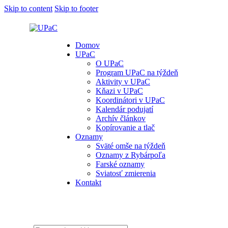
Skip to content
Skip to footer
Domov
UPaC
O UPaC
Program UPaC na týždeň
Aktivity v UPaC
Kňazi v UPaC
Koordinátori v UPaC
Kalendár podujatí
Archív článkov
Kopírovanie a tlač
Oznamy
Sväté omše na týždeň
Oznamy z Rybárpoľa
Farské oznamy
Sviatosť zmierenia
Kontakt