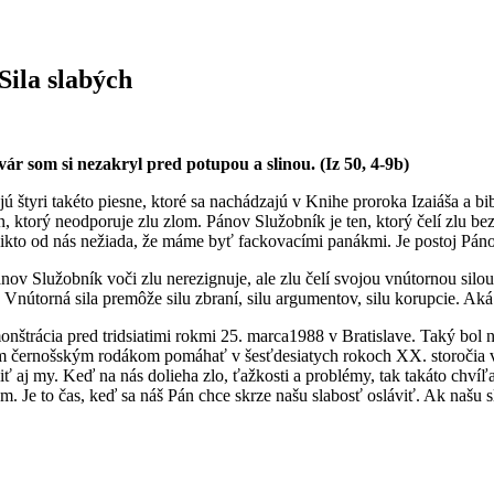
Sila slabých
 Tvár som si nezakryl pred potupou a slinou. (Iz 50, 4-9b)
 štyri takéto piesne, ktoré sa nachádzajú v Knihe proroka Izaiáša a b
ten, ktorý neodporuje zlu zlom. Pánov Služobník je ten, ktorý čelí zlu
 nikto od nás nežiada, že máme byť fackovacími panákmi. Je postoj Pá
ánov Služobník voči zlu nerezignuje, ale zlu čelí svojou vnútornou sil
Vnútorná sila premôže silu zbraní, silu argumentov, silu korupcie. Ak
onštrácia pred tridsiatimi rokmi 25. marca1988 v Bratislave. Taký bol
 černošským rodákom pomáhať v šesťdesiatych rokoch XX. storočia v 
iť aj my. Keď na nás dolieha zlo, ťažkosti a problémy, tak takáto chví
om. Je to čas, keď sa náš Pán chce skrze našu slabosť osláviť. Ak našu