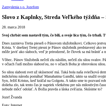
Zamyslenia s o. Jozefom
Slovo z Kaplnky, Streda Veľkého týždňa – 
28. marca 2018
Svoj chrbát som nastavil tým, čo bili, a svoje líca tým, čo trhali.
Dnes zaznieva Tretia pieseň o Pánovom služobníkovi. Celkovo jestvujú
Krista. V dnešnej Tretej piesni je Pánov služobník predstavený ako 
môže javiť ako slaboch, veď je prirodzené, že človek sa má brániť a
Vôbec. Pánov Služobník nečelí zlu násilím, nečelí zlu silou svalov. P
v očiach ľudí možno slabosťou, no v očiach Boha je obrovskou silou. 
So silou slabosti svet už skúsenosť má. Taká bola naša sviečková dem
indickému národu pomáhať Manahatma Gandhí, takto sa snažil svojim
Syn, Ježiš Kristus, keď kráčal na Golgotu. A takto sme to pozvaní rob
dolieha zlo, tak tento čas je napriek všetkému pre nás milostivým čas
nebude môcť odolať. A Božia pravda a láska zvíťazia. Skúsime to?
Jozef Žvanda
Foto: Internet