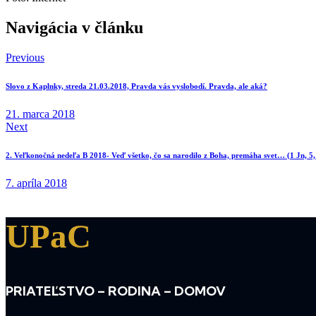
Navigácia v článku
Previous
Slovo z Kaplnky, streda 21.03.2018, Pravda vás vyslobodí. Pravda, ale aká?
21. marca 2018
Next
2. Veľkonočná nedeľa B 2018- Veď všetko, čo sa narodilo z Boha, premáha svet… (1 Jn, 5,
7. apríla 2018
UPaC
PRIATEĽSTVO – RODINA – DOMOV