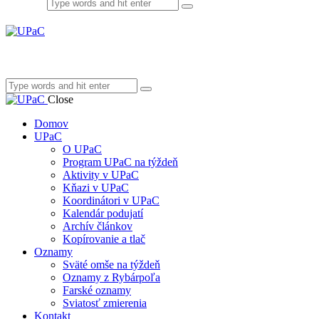
Close
Domov
UPaC
O UPaC
Program UPaC na týždeň
Aktivity v UPaC
Kňazi v UPaC
Koordinátori v UPaC
Kalendár podujatí
Archív článkov
Kopírovanie a tlač
Oznamy
Sväté omše na týždeň
Oznamy z Rybárpoľa
Farské oznamy
Sviatosť zmierenia
Kontakt