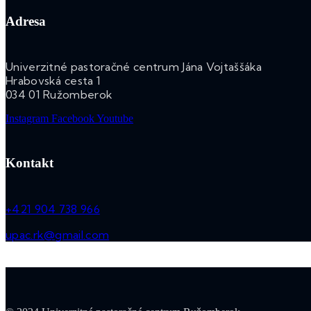
Adresa
Univerzitné pastoračné centrum Jána Vojtaššáka
Hrabovská cesta 1
034 01 Ružomberok
Instagram
Facebook
Youtube
Kontakt
+421 904 738 966
upac.rk@gmail.com