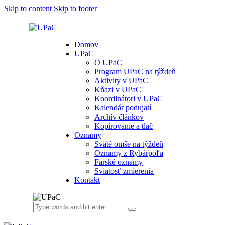
Skip to content
Skip to footer
Domov
UPaC
O UPaC
Program UPaC na týždeň
Aktivity v UPaC
Kňazi v UPaC
Koordinátori v UPaC
Kalendár podujatí
Archív článkov
Kopírovanie a tlač
Oznamy
Sväté omše na týždeň
Oznamy z Rybárpoľa
Farské oznamy
Sviatosť zmierenia
Kontakt