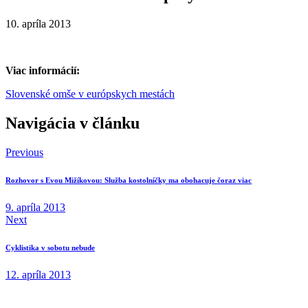
10. apríla 2013
Viac informácií:
Slovenské omše v európskych mestách
Navigácia v článku
Previous
Rozhovor s Evou Mižíkovou: Služba kostolníčky ma obohacuje čoraz viac
9. apríla 2013
Next
Cyklistika v sobotu nebude
12. apríla 2013