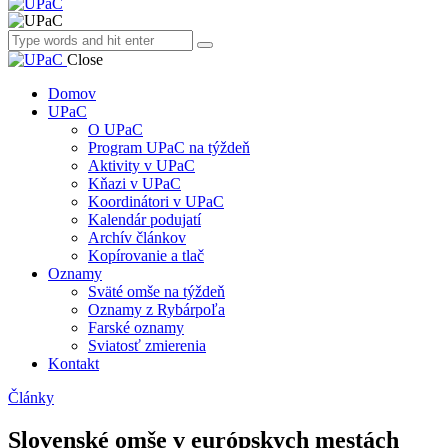
Close
Domov
UPaC
O UPaC
Program UPaC na týždeň
Aktivity v UPaC
Kňazi v UPaC
Koordinátori v UPaC
Kalendár podujatí
Archív článkov
Kopírovanie a tlač
Oznamy
Sväté omše na týždeň
Oznamy z Rybárpoľa
Farské oznamy
Sviatosť zmierenia
Kontakt
Články
Slovenské omše v európskych mestách