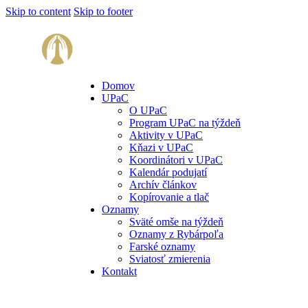
Skip to content
Skip to footer
Domov
UPaC
O UPaC
Program UPaC na týždeň
Aktivity v UPaC
Kňazi v UPaC
Koordinátori v UPaC
Kalendár podujatí
Archív článkov
Kopírovanie a tlač
Oznamy
Sväté omše na týždeň
Oznamy z Rybárpoľa
Farské oznamy
Sviatosť zmierenia
Kontakt