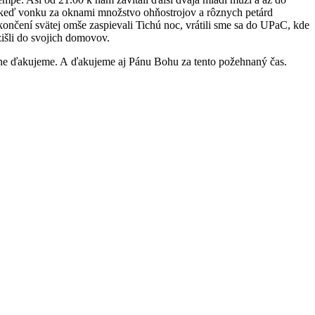
a keď vonku za oknami množstvo ohňostrojov a rôznych petárd
ončení svätej omše zaspievali Tichú noc, vrátili sme sa do UPaC, kde
išli do svojich domovov.
rimne ďakujeme. A ďakujeme aj Pánu Bohu za tento požehnaný čas.