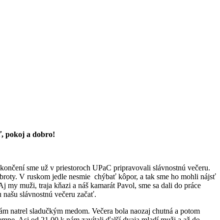
, pokoj a dobro!
končení sme už v priestoroch UPaC pripravovali slávnostnú večeru.
obroty. V ruskom jedle nesmie chýbať kôpor, a tak sme ho mohli nájsť
Aj my muži, traja kňazi a náš kamarát Pavol, sme sa dali do práce
u našu slávnostnú večeru začať.
 sám natrel sladučkým medom. Večera bola naozaj chutná a potom
mpe. Asi od 21.00 k nám zavítali ďalší dvaja mladí muži a až do