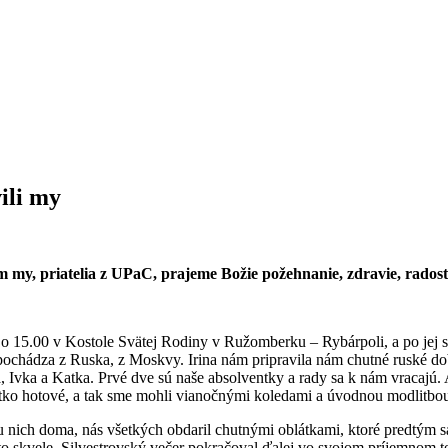
ili my
 my, priatelia z UPaC, prajeme Božie požehnanie, zdravie, radosť
o 15.00 v Kostole Svätej Rodiny v Ružomberku – Rybárpoli, a po jej s
rá pochádza z Ruska, z Moskvy. Irina nám pripravila nám chutné ruské d
ka, Ivka a Katka. Prvé dve sú naše absolventky a rady sa k nám vracajú. 
všetko hotové, a tak sme mohli vianočnými koledami a úvodnou modlitbo
u nich doma, nás všetkých obdaril chutnými oblátkami, ktoré predtým
o skvele. Silvestrovský večer pokračoval ďalej vo svojom príjemnom te