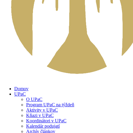
Domov
UPaC
O UPaC
Program UPaC na týždeň
Aktivity v UPaC
Kňazi v UPaC
Koordinátori v UPaC
Kalendár podujatí
Archív článkov