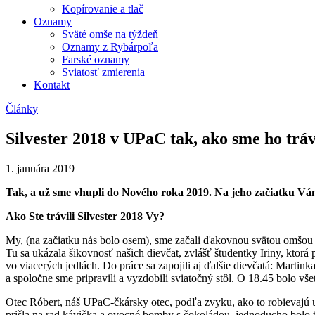
Kopírovanie a tlač
Oznamy
Sväté omše na týždeň
Oznamy z Rybárpoľa
Farské oznamy
Sviatosť zmierenia
Kontakt
Články
Silvester 2018 v UPaC tak, ako sme ho tráv
1. januára 2019
Tak, a už sme vhupli do Nového roka 2019. Na jeho začiatku Vám
Ako Ste trávili Silvester 2018 Vy?
My, (na začiatku nás bolo osem), sme začali ďakovnou svätou omšou 
Tu sa ukázala šikovnosť našich dievčat, zvlášť študentky Iriny, kto
vo viacerých jedlách. Do práce sa zapojili aj ďalšie dievčatá: Martin
a spoločne sme pripravili a vyzdobili sviatočný stôl. O 18.45 bolo 
Otec Róbert, náš UPaC-čkársky otec, podľa zvyku, ako to robievajú 
prišla na rad kávička a ovocné bomby s čokoládou, jednoducho bolo t