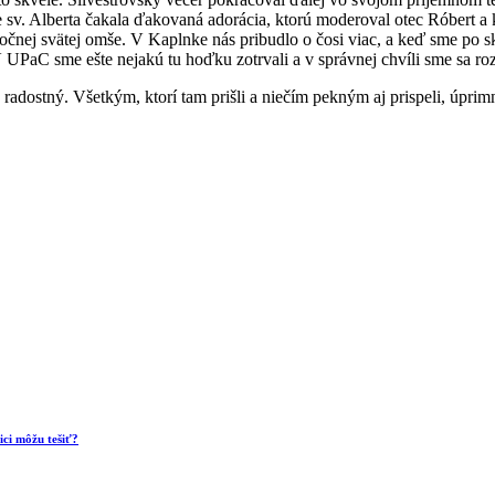
ke sv. Alberta čakala ďakovaná adorácia, ktorú moderoval otec Róbert 
čnej svätej omše. V Kaplnke nás pribudlo o čosi viac, a keď sme po sk
PaC sme ešte nejakú tu hoďku zotrvali a v správnej chvíli sme sa roz
 radostný. Všetkým, ktorí tam prišli a niečím pekným aj prispeli, úp
ci môžu tešiť?