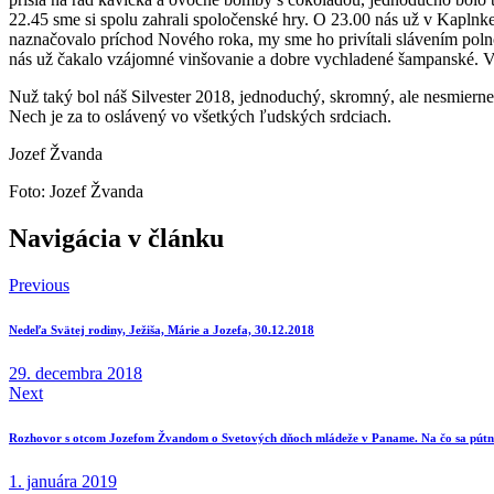
22.45 sme si spolu zahrali spoločenské hry. O 23.00 nás už v Kapln
naznačovalo príchod Nového roka, my sme ho privítali slávením polno
nás už čakalo vzájomné vinšovanie a dobre vychladené šampanské. V U
Nuž taký bol náš Silvester 2018, jednoduchý, skromný, ale nesmierne
Nech je za to oslávený vo všetkých ľudských srdciach.
Jozef Žvanda
Foto: Jozef Žvanda
Navigácia v článku
Previous
Nedeľa Svätej rodiny, Ježiša, Márie a Jozefa, 30.12.2018
29. decembra 2018
Next
Rozhovor s otcom Jozefom Žvandom o Svetových dňoch mládeže v Paname. Na čo sa pútni
1. januára 2019