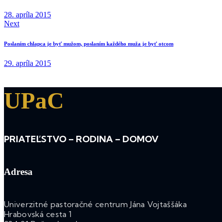
28. apríla 2015
Next
Poslaním chlapca je byť mužom, poslaním každého muža je byť otcom
29. apríla 2015
UPaC
PRIATEĽSTVO – RODINA – DOMOV
Adresa
Univerzitné pastoračné centrum Jána Vojtaššáka
Hrabovská cesta 1