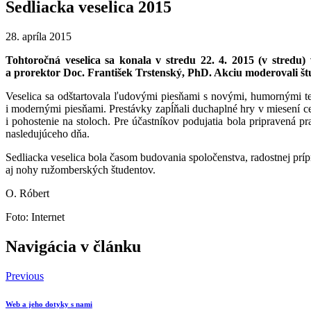
Sedliacka veselica 2015
28. apríla 2015
Tohtoročná veselica sa konala v stredu 22. 4. 2015 (v stredu
a prorektor Doc. František Trstenský, PhD. Akciu moderovali 
Veselica sa odštartovala ľudovými piesňami s novými, humornými te
i modernými piesňami. Prestávky zapĺňali duchaplné hry v miesení ces
i pohostenie na stoloch. Pre účastníkov podujatia bola pripravená 
nasledujúceho dňa.
Sedliacka veselica bola časom budovania spoločenstva, radostnej príp
aj nohy ružomberských študentov.
O. Róbert
Foto: Internet
Navigácia v článku
Previous
Web a jeho dotyky s nami