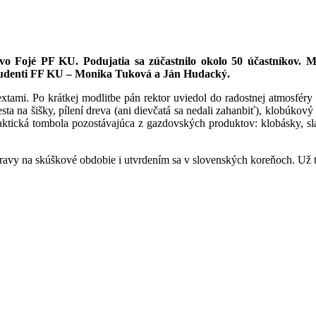
) vo Fojé PF KU. Podujatia sa zúčastnilo okolo 50 účastníkov. 
študenti FF KU – Monika Tuková a Ján Hudacký.
xtami. Po krátkej modlitbe pán rektor uviedol do radostnej atmosféry
ta na šišky, pílení dreva (ani dievčatá sa nedali zahanbiť), klobúkov
praktická tombola pozostávajúca z gazdovských produktov: klobásky, 
ravy na skúškové obdobie i utvrdením sa v slovenských koreňoch. Už te