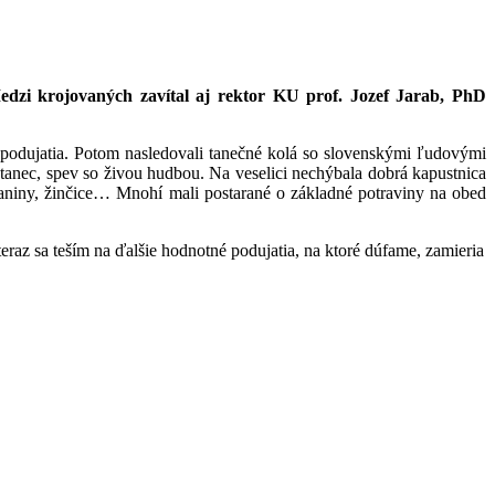
Medzi krojovaných zavítal aj rektor KU prof. Jozef Jarab, PhD
 podujatia. Potom nasledovali tanečné kolá so slovenskými ľudovými
ý tanec, spev so živou hudbou. Na veselici nechýbala dobrá kapustnica
slaniny, žinčice… Mnohí mali postarané o základné potraviny na obed
raz sa teším na ďalšie hodnotné podujatia, na ktoré dúfame, zamieria