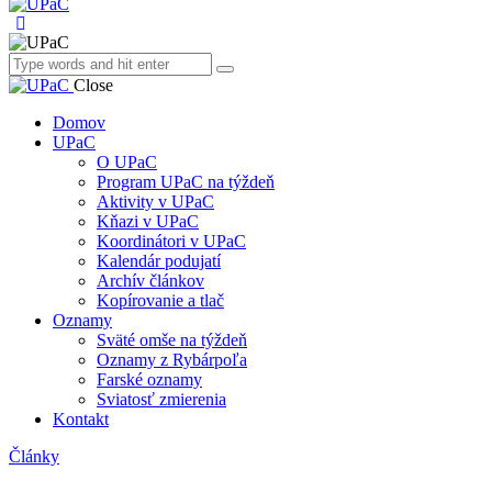
Close
Domov
UPaC
O UPaC
Program UPaC na týždeň
Aktivity v UPaC
Kňazi v UPaC
Koordinátori v UPaC
Kalendár podujatí
Archív článkov
Kopírovanie a tlač
Oznamy
Sväté omše na týždeň
Oznamy z Rybárpoľa
Farské oznamy
Sviatosť zmierenia
Kontakt
Články