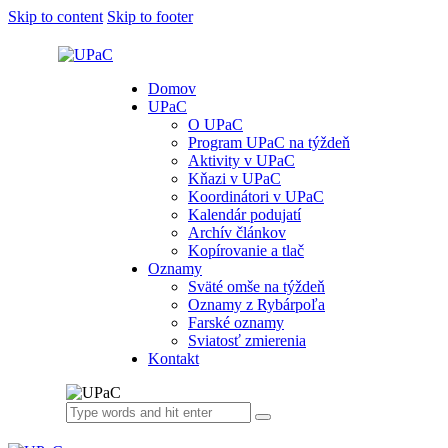
Skip to content
Skip to footer
Domov
UPaC
O UPaC
Program UPaC na týždeň
Aktivity v UPaC
Kňazi v UPaC
Koordinátori v UPaC
Kalendár podujatí
Archív článkov
Kopírovanie a tlač
Oznamy
Sväté omše na týždeň
Oznamy z Rybárpoľa
Farské oznamy
Sviatosť zmierenia
Kontakt