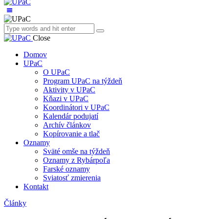
Close
Domov
UPaC
O UPaC
Program UPaC na týždeň
Aktivity v UPaC
Kňazi v UPaC
Koordinátori v UPaC
Kalendár podujatí
Archív článkov
Kopírovanie a tlač
Oznamy
Sväté omše na týždeň
Oznamy z Rybárpoľa
Farské oznamy
Sviatosť zmierenia
Kontakt
Články