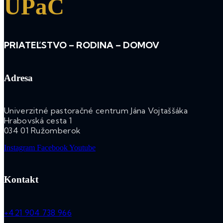
UPaC
PRIATEĽSTVO – RODINA – DOMOV
Adresa
Univerzitné pastoračné centrum Jána Vojtaššáka
Hrabovská cesta 1
034 01 Ružomberok
Instagram
Facebook
Youtube
Kontakt
+421 904 738 966