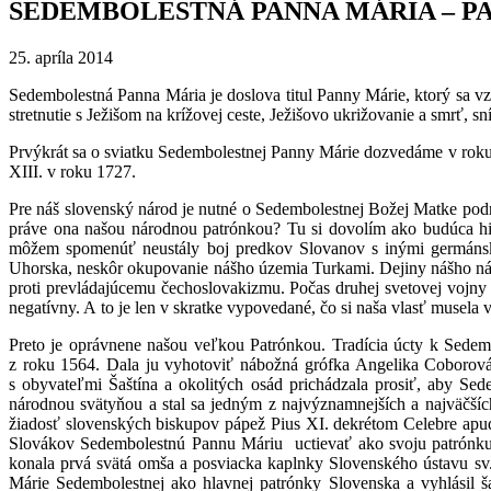
SEDEMBOLESTNÁ PANNA MÁRIA – P
25. apríla 2014
Sedembolestná Panna Mária je doslova titul Panny Márie, ktorý sa vz
stretnutie s Ježišom na krížovej ceste, Ježišovo ukrižovanie a smrť, 
Prvýkrát sa o sviatku Sedembolestnej Panny Márie dozvedáme v roku
XIII. v roku 1727.
Pre náš slovenský národ je nutné o Sedembolestnej Božej Matke pod
práve ona našou národnou patrónkou? Tu si dovolím ako budúca hist
môžem spomenúť neustály boj predkov Slovanov s inými germáns
Uhorska, neskôr okupovanie nášho územia Turkami. Dejiny nášho náro
proti prevládajúcemu čechoslovakizmu. Počas druhej svetovej vojny 
negatívny. A to je len v skratke vypovedané, čo si naša vlasť musela v
Preto je oprávnene našou veľkou Patrónkou. Tradícia úcty k Sedem
z roku 1564. Dala ju vyhotoviť nábožná grófka Angelika Coborová-
s obyvateľmi Šaštína a okolitých osád prichádzala prosiť, aby Se
národnou svätyňou a stal sa jedným z najvýznamnejších a najväčšíc
žiadosť slovenských biskupov pápež Pius XI. dekrétom Celebre apud 
Slovákov Sedembolestnú Pannu Máriu uctievať ako svoju patrónku. 
konala prvá svätá omša a posviacka kaplnky Slovenského ústavu s
Márie Sedembolestnej ako hlavnej patrónky Slovenska a vyhlásil 