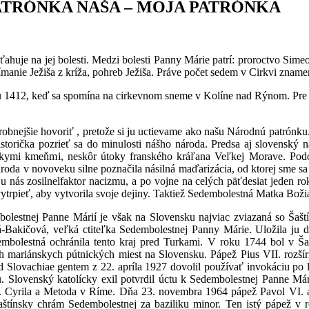
ATRÓNKA NAŠA – MOJA PATRÓNKA
ťahuje na jej bolesti. Medzi bolesti Panny Márie patrí: proroctvo Sime
snímanie Ježiša z kríža, pohreb Ježiša. Práve počet sedem v Cirkvi zname
 1412, keď sa spomína na cirkevnom sneme v Kolíne nad Rýnom. Pre c
robnejšie hovoriť , pretože si ju uctievame ako našu Národnú patrónk
orička pozrieť sa do minulosti nášho národa. Predsa aj slovenský nár
kymi kmeňmi, neskôr útoky franského kráľana Veľkej Morave. Podo
da v novoveku silne poznačila násilná maďarizácia, od ktorej sme sa 
u nás zosilnelfaktor nacizmu, a po vojne na celých päťdesiat jeden r
ytrpieť, aby vytvorila svoje dejiny. Taktiež Sedembolestná Matka Božia si
bolestnej Panne Márií je však na Slovensku najviac zviazaná so Šaš
Bakičová, veľká ctiteľka Sedembolestnej Panny Márie. Uložila ju do 
dembolestná ochránila tento kraj pred Turkami. V roku 1744 bol v 
h mariánskych pútnických miest na Slovensku. Pápež Pius VII. rozšír
Slovachiae gentem z 22. apríla 1927 dovolil používať invokáciu po l
Slovenský katolícky exil potvrdil úctu k Sedembolestnej Panne Márii
v. Cyrila a Metoda v Ríme. Dňa 23. novembra 1964 pápež Pavol VI. a
šaštínsky chrám Sedembolestnej za baziliku minor. Ten istý pápež v