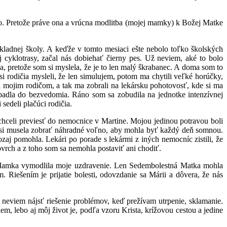
o. Pretože práve ona a vrúcna modlitba (mojej mamky) k Božej Matke
kladnej školy. A keďže v tomto mesiaci ešte nebolo toľko školských
 cyklotrasy, začal nás dobiehať čierny pes. Už neviem, aké to bolo
la, pretože som si myslela, že je to len malý škrabanec. A doma som to
i rodičia mysleli, že len simulujem, potom ma chytili veľké horúčky,
i mojim rodičom, a tak ma zobrali na lekársku pohotovosť, kde si ma
upadla do bezvedomia. Ráno som sa zobudila na jednotke intenzívnej
sedeli plačúci rodičia.
 chceli previesť do nemocnice v Martine. Mojou jedinou potravou boli
 si musela zobrať náhradné voľno, aby mohla byť každý deň somnou.
aj pomohla. Lekári po porade s lekármi z iných nemocníc zistili, že
povrch a z toho som sa nemohla postaviť ani chodiť.
ť. Mamka vymodlila moje uzdravenie. Len Sedembolestná Matka mohla
 Riešením je prijatie bolesti, odovzdanie sa Márii a dôvera, že nás
neviem nájsť riešenie problémov, keď prežívam utrpenie, sklamanie.
, lebo aj môj život je, podľa vzoru Krista, krížovou cestou a jedine