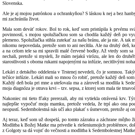
Slovenska.
Ale je aj mojou patrónkou a ochrankyňou? S láskou k nej a bez han
mi zachránila život.
Mala som deväť rokov. Bol to rok, keď som pristúpila k prvému svä
povinností, s mojou spolužiačkou som sa chodila každý deň po vyuč
plemeno. Spolužiačka stihla zutekať za našu bránu, ale ja nie. A tak 
nikomu nepovedala, pretože som to ani necítila. Ale na druhý deň, k
a na celom tele sa mi spravili malé červené bodky. Až vtedy som sa
nechali, pretože si mysleli, že mám nejakú virózu, ale len do dru
starostlivosti s oboma rukami napojenými na infúzie, necitlivými noha
Lekári z detského oddelenia v Trstenej nevedeli, čo je somnou. Taký
tečúce infúzie. Lekári mali so mnou čo robiť, pretože každý deň 
Každý deň bola pri mne a utešovala ma a zároveň sa modlila k Sedem
moja diagnóza je otrava krvi – tzv. sepsa, z ktorej som mala tie tmav
Nakoniec mi tieto fľaky prerezali, aby mi vytiekla otrávená krv.
najlepšie vypočuť moju mamku, pretože vedela, že trpí ako ona pod 
neopustí. Sedembolestná nás učí ako plakať s úsmevom, pretože aj ona 
Aj teraz, keď som už dospelá, po tomto zázraku a záchrane môjho ž
Modlitba k Božej Matke ma privedie k riešeniumojich problémov, doká
z Golgoty sa dá vojsť do večnosti a modlitba k Sedembolestnej Matke