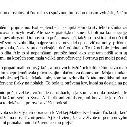
by pred ostatnými ľuďmi a so správnou hrdosťou musím vyhlásiť, že án
tému prijímaniu. Bol september, nastúpila som do štvrtého ročníka zá
ovaní bicyklovať. Ale raz v piatok,keď sme už boli na konci svojej
ma pes uhryzol. Domov som prišla unavená, takže som si to ani neošetri
eď som sa zobudila, najprv som sa nevedela postaviť na nohy, pričom s
 priznala, čo sa v predchádzajúci deň odohralo. To už nebolo jedno an
hého dňa. Ale to si nepamätám, pretože hneď ako sme tam prišli som 
mi, na ktorých som mala veľké tmavočervené škvrny,a pri mojej posteli 
to prípad mali po prvý krát, a po dvoch týždňoch kritického stavu ma
som im znepríjemňovala prácu svojím plačom za domovom. Moja mamka
bolestnej Božej Matke, aby som sa uzdravila. A táto modlitba mi naoz
očervené fľaky na nohách. To bola ta otrávená krv, ktorá sa dostala na 
 Týmto prišlo veľké uvoľnenie na nohách, a ja som sa mohla postavi
krížom svojho Syna. Ani krik ani zúfalstvo, ani hnev nie je riešením.
to dokázala, pri oveľa väčšej bolesti.
ivota sa každý deň obraciam k Veľkej Matke. Keď mám ťažkosti, keď 
že ma dostať z utrpenia. Aj keď viem, že sa v živote utrpeniu nevyhnem
 mi pomáha touto krížovou cestou prejsť.