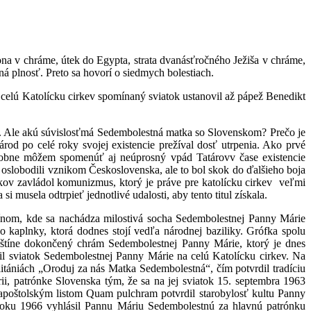
ona v chráme, útek do Egypta, strata dvanásťročného Ježiša v chráme,
ná plnosť. Preto sa hovorí o siedmych bolestiach.
elú Katolícku cirkev spomínaný sviatok ustanovil až pápež Benedikt
u. Ale akú súvislosťmá Sedembolestná matka so Slovenskom? Prečo je
od po celé roky svojej existencie prežíval dosť utrpenia. Ako prvé
bne môžem spomenúť aj neúprosný vpád Tatárovv čase existencie
oslobodili vznikom Československa, ale to bol skok do ďalšieho boja
okov zavládol komunizmus, ktorý je práve pre katolícku cirkev veľmi
 musela odtrpieť jednotlivé udalosti, aby tento titul získala.
tínom, kde sa nachádza milostivá socha Sedembolestnej Panny Márie
kaplnky, ktorá dodnes stojí vedľa národnej baziliky. Grófka spolu
Šaštíne dokončený chrám Sedembolestnej Panny Márie, ktorý je dnes
il sviatok Sedembolestnej Panny Márie na celú Katolícku cirkev. Na
itániách „Oroduj za nás Matka Sedembolestná“, čím potvrdil tradíciu
, patrónke Slovenska tým, že sa na jej sviatok 15. septembra 1963
poštolským listom Quam pulchram potvrdil starobylosť kultu Panny
 roku 1966 vyhlásil Pannu Máriu Sedembolestnú za hlavnú patrónku