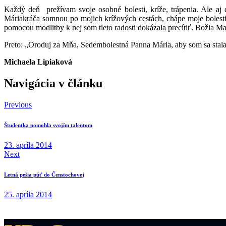
Každý deň prežívam svoje osobné bolesti, kríže, trápenia. Ale aj
Máriakráča somnou po mojich krížových cestách, chápe moje bolesti,
pomocou modlitby k nej som tieto radosti dokázala precítiť. Božia 
Preto: „Oroduj za Mňa, Sedembolestná Panna Mária, aby som sa stala
Michaela Lipiaková
Navigácia v článku
Previous
Študentka pomohla svojím talentom
23. apríla 2014
Next
Letná pešia púť do Čenstochovej
25. apríla 2014