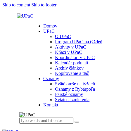
Skip to content
Skip to footer
Domov
UPaC
O UPaC
Program UPaC na týždeň
Aktivity v UPaC
Kňazi v UPaC
Koordinátori v UPaC
Kalendár podujatí
Archív článkov
Kopírovanie a tlač
Oznamy
Sväté omše na týždeň
Oznamy z Rybárpoľa
Farské oznamy
Sviatosť zmierenia
Kontakt