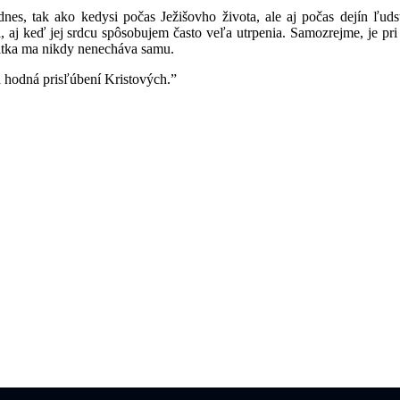
 dnes, tak ako kedysi počas Ježišovho života, ale aj počas dejín ľu
 aj keď jej srdcu spôsobujem často veľa utrpenia. Samozrejme, je pri 
Matka ma nikdy nenecháva samu.
 hodná prisľúbení Kristových.”