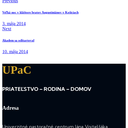
Previous
Veľká noc v kláštore bratov Augustiniánov v Košiciach
3. mája 2014
Next
Akadem sa odštartoval
10. mája 2014
UPaC
PRIATEĽSTVO – RODINA – DOMOV
Adresa
Univerzitné pastoračné centrum Jána Vojtaššáka