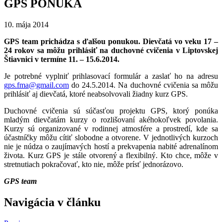
GPS PONUKA
10. mája 2014
GPS team prichádza s ďalšou ponukou. Dievčatá vo veku 17 –
24 rokov sa môžu prihlásiť na duchovné cvičenia v Liptovskej
Štiavnici
v termíne 11. – 15.6.2014.
Je potrebné vyplniť prihlasovací formulár a zaslať ho na adresu
gps.fma@gmail.com
do 24.5.2014. Na duchovné cvičenia sa môžu
prihlásiť aj dievčatá, ktoré neabsolvovali žiadny kurz GPS.
Duchovné cvičenia sú súčasťou projektu GPS, ktorý ponúka
mladým dievčatám kurzy o rozlišovaní akéhokoľvek povolania.
Kurzy sú organizované v rodinnej atmosfére a prostredí, kde sa
účastníčky môžu cítiť slobodne a otvorene. V jednotlivých kurzoch
nie je núdza o zaujímavých hostí a prekvapenia nabité adrenalínom
života. Kurz GPS je stále otvorený a flexibilný. Kto chce, môže v
stretnutiach pokračovať, kto nie, môže prísť jednorázovo.
GPS team
Navigácia v článku