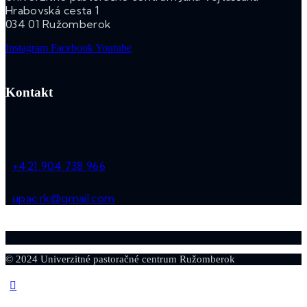
Hrabovská cesta 1
034 01 Ružomberok
Instagram
Facebook
Youtube
Kontakt
+421 904 738 966
upac.rk@gmail.com
© 2024 Univerzitné pastoračné centrum Ružomberok