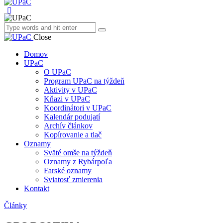
Close
Domov
UPaC
O UPaC
Program UPaC na týždeň
Aktivity v UPaC
Kňazi v UPaC
Koordinátori v UPaC
Kalendár podujatí
Archív článkov
Kopírovanie a tlač
Oznamy
Sväté omše na týždeň
Oznamy z Rybárpoľa
Farské oznamy
Sviatosť zmierenia
Kontakt
Články