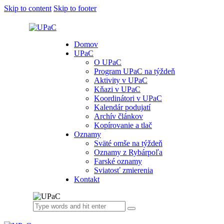
Skip to content
Skip to footer
Domov
UPaC
O UPaC
Program UPaC na týždeň
Aktivity v UPaC
Kňazi v UPaC
Koordinátori v UPaC
Kalendár podujatí
Archív článkov
Kopírovanie a tlač
Oznamy
Sväté omše na týždeň
Oznamy z Rybárpoľa
Farské oznamy
Sviatosť zmierenia
Kontakt