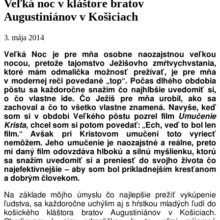
Veľká noc v kláštore bratov
Augustiniánov v Košiciach
3. mája 2014
Veľká Noc je pre mňa osobne naozajstnou veľkou
nocou, pretože tajomstvo Ježišovho zmŕtvychvstania,
ktoré mám odmalička možnosť prežívať, je pre mňa
v modernej reči povedané „top“. Počas dlhého obdobia
pôstu sa každoročne snažím čo najhlbšie uvedomiť si,
o čo vlastne ide. Čo Ježiš pre mňa urobil, ako sa
zachoval a čo to všetko vlastne znamená. Navyše, keď
som si v období Veľkého pôstu pozrel film
Umučenie
Krista
, chcel som si potom povedať: „Ech, veď to bol len
film.“ Avšak pri Kristovom umučení toto vyriecť
nemôžem. Jeho umučenie je naozajstné a reálne, preto
mi daný film odovzdáva hlbokú a silnú myšlienku, ktorú
sa snažím uvedomiť si a preniesť do svojho života čo
najefektívnejšie – aby som bol príkladnejším kresťanom
a dobrým človekom.
Na základe môjho úmyslu čo najlepšie prežiť vykúpenie
ľudstva, sa každoročne uchýlim aj s hŕstkou mladých ľudí do
košického kláštora bratov Augustiniánov v Košiciach.