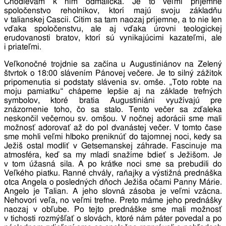
Chodievam k nim odmalička. Je to veľmi príjemné
spoločenstvo reholníkov, ktorí majú svoju základňu
v talianskej Cascii. Cítim sa tam naozaj príjemne, a to nie len
vďaka spoločenstvu, ale aj vďaka úrovni teologickej
erudovanosti bratov, ktorí sú vynikajúcimi kazateľmi, ale
i priateľmi.
Veľkonočné trojdnie sa začína u Augustiniánov na Zelený
štvrtok o 18:00 slávením Pánovej večere. Je to silný zážitok
pripomenutia si podstaty slávenia sv. omše. „Toto robte na
moju pamiatku“ chápeme lepšie aj na základe trefných
symbolov, ktoré bratia Augustiniáni využívajú pre
znázornenie toho, čo sa stalo. Tento večer sa zďaleka
neskončil večernou sv. omšou. V nočnej adorácii sme mali
možnosť adorovať až do pol dvanástej večer. V tomto čase
sme mohli veľmi hlboko preniknúť do tajomnej noci, kedy sa
Ježiš ostal modliť v Getsemanskej záhrade. Fascinuje ma
atmosféra, keď sa my mladí snažíme bdieť s Ježišom. Je
v tom úžasná sila. A po krátke noci sme sa prebudili do
Veľkého piatku. Ranné chvály, raňajky a výstižná prednáška
otca Angela o posledných dňoch Ježiša očami Panny Márie.
Angelo je Talian. A jeho slovná zásoba je veľmi vzácna.
Nehovorí veľa, no veľmi trefne. Preto máme jeho prednášky
naozaj v obľube. Po tejto prednáške sme mali možnosť
v tichosti rozmýšľať o slovách, ktoré nám páter povedal a po