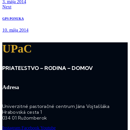
3. mája 2014
Next
GPS PONUKA
10. mája 2014
UPaC
PRIATEĽSTVO – RODINA – DOMOV
Adresa
Univerzitné pastoračné centrum Jána Vojtaššáka
Hrabovská cesta 1
034 01 Ružomberok
Instagram
Facebook
Youtube