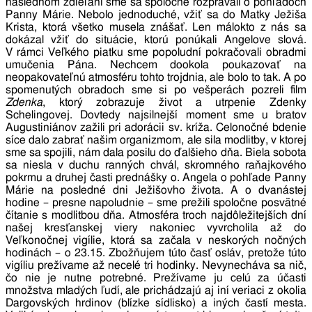
následnom zdieľaní sme sa spoločne rozprávali o pohľadoch
Panny Márie. Nebolo jednoduché, vžiť sa do Matky Ježiša
Krista, ktorá všetko musela znášať. Len málokto z nás sa
dokázal vžiť do situácie, ktorú ponúkali Angelove slová.
V rámci Veľkého piatku sme popoludní pokračovali obradmi
umučenia Pána. Nechcem dookola poukazovať na
neopakovateľnú atmosféru tohto trojdnia, ale bolo to tak. A po
spomenutých obradoch sme si po vešperách pozreli film
Zdenka
, ktorý zobrazuje život a utrpenie Zdenky
Schelingovej. Dovtedy najsilnejší moment sme u bratov
Augustiniánov zažili pri adorácii sv. kríža. Celonočné bdenie
síce dalo zabrať našim organizmom, ale sila modlitby, v ktorej
sme sa spojili, nám dala posilu do ďalšieho dňa. Biela sobota
sa niesla v duchu ranných chvál, skromného raňajkového
pokrmu a druhej časti prednášky o. Angela o pohľade Panny
Márie na posledné dni Ježišovho života. A o dvanástej
hodine – presne napoludnie – sme prežili spoločne posvätné
čítanie s modlitbou dňa. Atmosféra troch najdôležitejších dní
našej kresťanskej viery nakoniec vyvrcholila až do
Veľkonočnej vigílie, ktorá sa začala v neskorých nočných
hodinách – o 23.15. Zbožňujem túto časť osláv, pretože túto
vigíliu prežívame až necelé tri hodinky. Nevynecháva sa nič,
čo nie je nutne potrebné. Prežívame ju celú za účasti
množstva mladých ľudí, ale prichádzajú aj iní veriaci z okolia
Dargovských hrdinov (blízke sídlisko) a iných častí mesta.