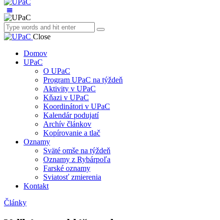
Close
Domov
UPaC
O UPaC
Program UPaC na týždeň
Aktivity v UPaC
Kňazi v UPaC
Koordinátori v UPaC
Kalendár podujatí
Archív článkov
Kopírovanie a tlač
Oznamy
Sväté omše na týždeň
Oznamy z Rybárpoľa
Farské oznamy
Sviatosť zmierenia
Kontakt
Články