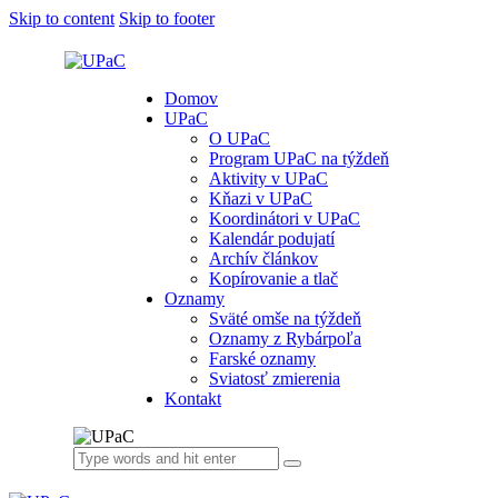
Skip to content
Skip to footer
Domov
UPaC
O UPaC
Program UPaC na týždeň
Aktivity v UPaC
Kňazi v UPaC
Koordinátori v UPaC
Kalendár podujatí
Archív článkov
Kopírovanie a tlač
Oznamy
Sväté omše na týždeň
Oznamy z Rybárpoľa
Farské oznamy
Sviatosť zmierenia
Kontakt