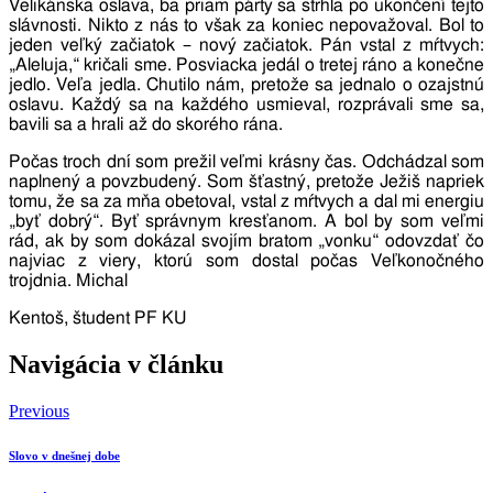
Velikánska oslava, ba priam párty sa strhla po ukončení tejto
slávnosti. Nikto z nás to však za koniec nepovažoval. Bol to
jeden veľký začiatok – nový začiatok. Pán vstal z mŕtvych:
„Aleluja,“ kričali sme. Posviacka jedál o tretej ráno a konečne
jedlo. Veľa jedla. Chutilo nám, pretože sa jednalo o ozajstnú
oslavu. Každý sa na každého usmieval, rozprávali sme sa,
bavili sa a hrali až do skorého rána.
Počas troch dní som prežil veľmi krásny čas. Odchádzal som
naplnený a povzbudený. Som šťastný, pretože Ježiš napriek
tomu, že sa za mňa obetoval, vstal z mŕtvych a dal mi energiu
„byť dobrý“. Byť správnym kresťanom. A bol by som veľmi
rád, ak by som dokázal svojím bratom „vonku“ odovzdať čo
najviac z viery, ktorú som dostal počas Veľkonočného
trojdnia. Michal
Kentoš, študent PF KU
Navigácia v článku
Previous
Slovo v dnešnej dobe