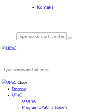
Kontakt
Close
Domov
UPaC
O UPaC
Program UPaC na týždeň