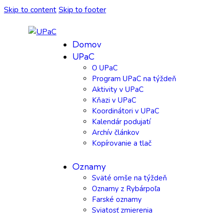
Skip to content
Skip to footer
Domov
UPaC
O UPaC
Program UPaC na týždeň
Aktivity v UPaC
Kňazi v UPaC
Koordinátori v UPaC
Kalendár podujatí
Archív článkov
Kopírovanie a tlač
Oznamy
Sväté omše na týždeň
Oznamy z Rybárpoľa
Farské oznamy
Sviatosť zmierenia