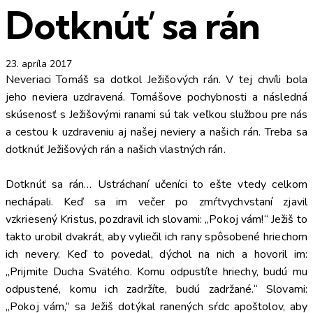
Dotknúť sa rán
23. apríla 2017
Neveriaci Tomáš sa dotkol Ježišových rán. V tej chvíli bola
jeho neviera uzdravená. Tomášove pochybnosti a následná
skúsenosť s Ježišovými ranami sú tak veľkou službou pre nás
a cestou k uzdraveniu aj našej neviery a našich rán. Treba sa
dotknúť Ježišových rán a našich vlastných rán.
Dotknúť sa rán… Ustráchaní učeníci to ešte vtedy celkom
nechápali. Keď sa im večer po zmŕtvychvstaní zjavil
vzkriesený Kristus, pozdravil ich slovami: „Pokoj vám!“ Ježiš to
takto urobil dvakrát, aby vyliečil ich rany spôsobené hriechom
ich nevery. Keď to povedal, dýchol na nich a hovoril im:
„Prijmite Ducha Svätého. Komu odpustíte hriechy, budú mu
odpustené, komu ich zadržíte, budú zadržané.“ Slovami:
„Pokoj vám,“ sa Ježiš dotýkal ranených sŕdc apoštolov, aby