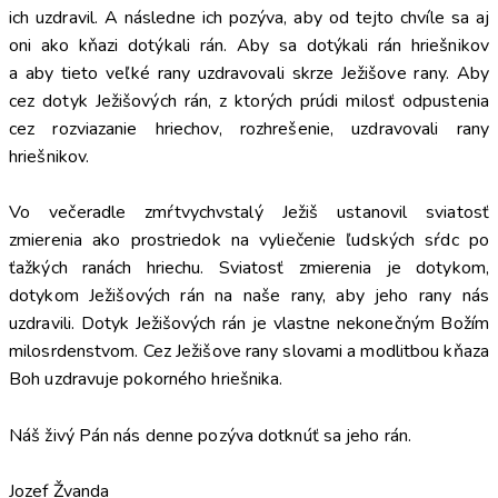
ich uzdravil. A následne ich pozýva, aby od tejto chvíle sa aj
oni ako kňazi dotýkali rán. Aby sa dotýkali rán hriešnikov
a aby tieto veľké rany uzdravovali skrze Ježišove rany. Aby
cez dotyk Ježišových rán, z ktorých prúdi milosť odpustenia
cez rozviazanie hriechov, rozhrešenie, uzdravovali rany
hriešnikov.
Vo večeradle zmŕtvychvstalý Ježiš ustanovil sviatosť
zmierenia ako prostriedok na vyliečenie ľudských sŕdc po
ťažkých ranách hriechu. Sviatosť zmierenia je dotykom,
dotykom Ježišových rán na naše rany, aby jeho rany nás
uzdravili. Dotyk Ježišových rán je vlastne nekonečným Božím
milosrdenstvom. Cez Ježišove rany slovami a modlitbou kňaza
Boh uzdravuje pokorného hriešnika.
Náš živý Pán nás denne pozýva dotknúť sa jeho rán.
Jozef Žvanda