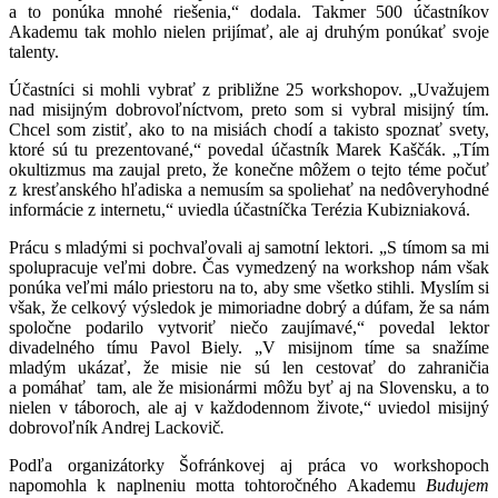
a to ponúka mnohé riešenia,“ dodala. Takmer 500 účastníkov
Akademu tak mohlo nielen prijímať, ale aj druhým ponúkať svoje
talenty.
Účastníci si mohli vybrať z približne 25 workshopov. „Uvažujem
nad misijným dobrovoľníctvom, preto som si vybral misijný tím.
Chcel som zistiť, ako to na misiách chodí a takisto spoznať svety,
ktoré sú tu prezentované,“ povedal účastník Marek Kaščák. „Tím
okultizmus ma zaujal preto, že konečne môžem o tejto téme počuť
z kresťanského hľadiska a nemusím sa spoliehať na nedôveryhodné
informácie z internetu,“ uviedla účastníčka Terézia Kubizniaková.
Prácu s mladými si pochvaľovali aj samotní lektori. „S tímom sa mi
spolupracuje veľmi dobre. Čas vymedzený na workshop nám však
ponúka veľmi málo priestoru na to, aby sme všetko stihli. Myslím si
však, že celkový výsledok je mimoriadne dobrý a dúfam, že sa nám
spoločne podarilo vytvoriť niečo zaujímavé,“ povedal lektor
divadelného tímu Pavol Biely. „V misijnom tíme sa snažíme
mladým ukázať, že misie nie sú len cestovať do zahraničia
a pomáhať tam, ale že misionármi môžu byť aj na Slovensku, a to
nielen v táboroch, ale aj v každodennom živote,“
uviedol misijný
dobrovoľník Andrej Lackovič
.
Podľa organizátorky Šofránkovej aj práca vo workshopoch
napomohla k naplneniu motta tohtoročného Akademu
Budujem