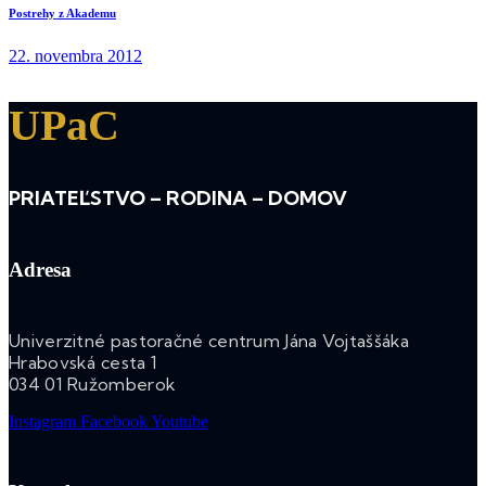
Postrehy z Akademu
22. novembra 2012
UPaC
PRIATEĽSTVO – RODINA – DOMOV
Adresa
Univerzitné pastoračné centrum Jána Vojtaššáka
Hrabovská cesta 1
034 01 Ružomberok
Instagram
Facebook
Youtube