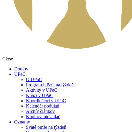
Close
Domov
UPaC
O UPaC
Program UPaC na týždeň
Aktivity v UPaC
Kňazi v UPaC
Koordinátori v UPaC
Kalendár podujatí
Archív článkov
Kopírovanie a tlač
Oznamy
Sväté omše na týždeň