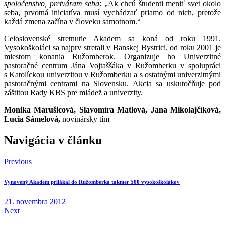
spoločenstvo, pretváram seba
:
„Ak chcú študenti meniť svet okolo
seba, prvotná iniciatíva musí vychádzať priamo od nich, pretože
každá zmena začína v človeku samotnom.“
Celoslovenské stretnutie Akadem sa koná od roku 1991.
Vysokoškoláci sa najprv stretali v Banskej Bystrici, od roku 2001 je
miestom konania Ružomberok. Organizuje ho Univerzitné
pastoračné centrum Jána Vojtaššáka v Ružomberku v spolupráci
s Katolíckou univerzitou v Ružomberku a s ostatnými univerzitnými
pastoračnými centrami na Slovensku. Akcia sa uskutočňuje pod
záštitou Rady KBS pre mládež a univerzity.
Monika Marušicová, Slavomíra Matlová, Jana Mikolajčíková,
Lucia Sámelová,
novinársky tím
Navigácia v článku
Previous
Vynovený Akadem prilákal do Ružomberka takmer 500 vysokoškolákov
21. novembra 2012
Next