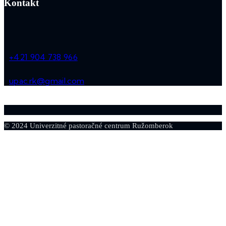
Kontakt
+421 904 738 966
upac.rk@gmail.com
© 2024 Univerzitné pastoračné centrum Ružomberok