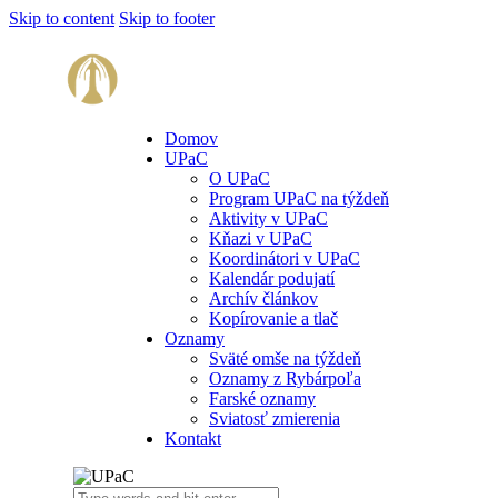
Skip to content
Skip to footer
Domov
UPaC
O UPaC
Program UPaC na týždeň
Aktivity v UPaC
Kňazi v UPaC
Koordinátori v UPaC
Kalendár podujatí
Archív článkov
Kopírovanie a tlač
Oznamy
Sväté omše na týždeň
Oznamy z Rybárpoľa
Farské oznamy
Sviatosť zmierenia
Kontakt