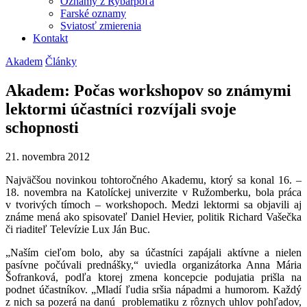
Oznamy z Rybárpoľa
Farské oznamy
Sviatosť zmierenia
Kontakt
Akadem
Články
Akadem: Počas workshopov so známymi
lektormi účastníci rozvíjali svoje
schopnosti
21. novembra 2012
Najväčšou novinkou tohtoročného Akademu, ktorý sa konal 16. –
18. novembra na Katolíckej univerzite v Ružomberku, bola práca
v tvorivých tímoch – workshopoch. Medzi lektormi sa objavili aj
známe mená ako spisovateľ Daniel Hevier, politik Richard Vašečka
či riaditeľ Televízie Lux Ján Buc.
„Naším cieľom bolo, aby sa účastníci zapájali aktívne a nielen
pasívne počúvali prednášky,“ uviedla organizátorka Anna Mária
Šofranková, podľa ktorej zmena koncepcie podujatia prišla na
podnet účastníkov. „Mladí ľudia sršia nápadmi a humorom. Každý
z nich sa pozerá na danú problematiku z rôznych uhlov pohľadov,