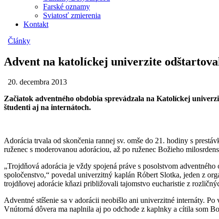
Farské oznamy
Sviatosť zmierenia
Kontakt
Články
Advent na katolíckej univerzite odštartov
20. decembra 2013
Začiatok adventného obdobia sprevádzala na Katolíckej univerzi
študenti aj na internátoch.
Adorácia trvala od skončenia rannej sv. omše do 21. hodiny s prestávk
ruženec s moderovanou adoráciou, až po ruženec Božieho milosrdenst
„Trojdňová adorácia je vždy spojená práve s posolstvom adventného ob
spoločenstvo,“ povedal univerzitný kaplán Róbert Slotka, jeden z org
trojdňovej adorácie kňazi približovali tajomstvo eucharistie z rozličn
Adventné stíšenie sa v adorácii neobišlo ani univerzitné internáty. P
Vnútorná dôvera ma naplnila aj po odchode z kaplnky a cítila som Bož