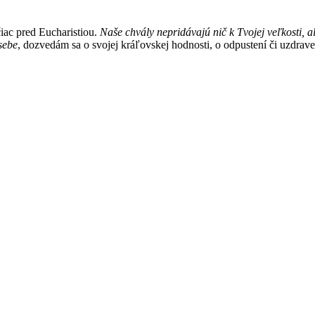
čiac pred Eucharistiou.
Naše chvály nepridávajú nič k Tvojej veľkosti, 
sebe
, dozvedám sa o svojej kráľovskej hodnosti, o odpustení či uzdrav