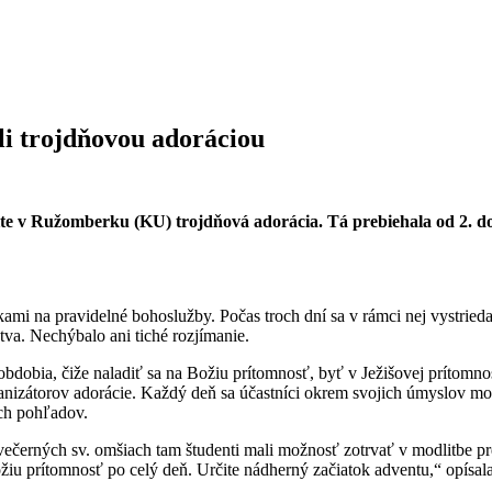
ali trojdňovou adoráciou
te v Ružomberku (KU) trojdňová adorácia. Tá prebiehala od 2. do
ami na pravidelné bohoslužby. Počas troch dní sa v rámci nej vystrieda
va. Nechýbalo ani tiché rozjímanie.
dobia, čiže naladiť sa na Božiu prítomnosť, byť v Ježišovej prítomnosti
anizátorov adorácie. Každý deň sa účastníci okrem svojich úmyslov modl
ých pohľadov.
o večerných sv. omšiach tam študenti mali možnosť zotrvať v modlitbe pr
iu prítomnosť po celý deň. Určite nádherný začiatok adventu,“ opísala