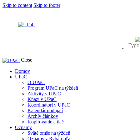
Skip to content
Skip to footer
Close
Domov
UPaC
O UPaC
Program UPaC na týždeň
Aktivity v UPaC
Kňazi v UPaC
Koordinátori v UPaC
Kalendár podujatí
Archív článkov
Kopírovanie a tlač
Oznamy
Sväté omše na týždeň
Oznamy z Rybárpoľa