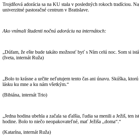
Trojdňová adorácia sa na KU stala v posledných rokoch tradíciou. Na
univerzitné pastoračné centrum v Bratislave.
Ako vnímali študenti nočnú adoráciu na internátoch:
„Dúfam, že ešte bude takáto možnosť byť s Ním celú noc. Som si istá,
(Iveta, internát Ruža)
„Bolo to krásne a určite neľutujem tento čas ani únavu. Skúška, kto
lásku ku mne a ku nám všetkým.“
(Bibiána, internát Trio)
„Jedna hodina ubehla a začala sa ďalšia, ľudia sa menili a Ježiš, ten i
hodine. Bolo to niečo neopakovateľné, mať Ježiša ,,doma“.“
(Katarína, internát Ruža)