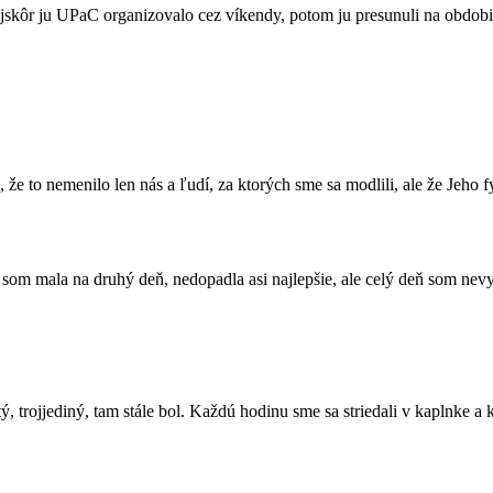
jskôr ju UPaC organizovalo cez víkendy, potom ju presunuli na obdobie
 že to nemenilo len nás a ľudí, za ktorých sme sa modlili, ale že Jeho
rú som mala na druhý deň, nedopadla asi najlepšie, ale celý deň som ne
stý, trojjediný, tam stále bol. Každú hodinu sme sa striedali v kaplnke 