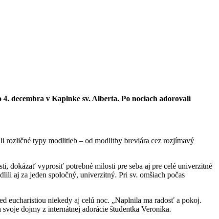
 4. decembra v Kaplnke sv. Alberta. Po nociach adorovali
li rozličné typy modlitieb – od modlitby breviára cez rozjímavý
, dokázať vyprosiť potrebné milosti pre seba aj pre celé univerzitné
ili aj za jeden spoločný, univerzitný. Pri sv. omšiach počas
ed eucharistiou niekedy aj celú noc. „Naplnila ma radosť a pokoj.
 svoje dojmy z internátnej adorácie študentka Veronika.