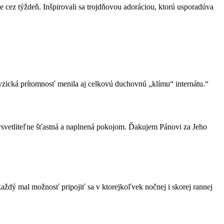
 cez týždeň. Inšpirovali sa trojdňovou adoráciou, ktorú usporadúva
 fyzická prítomnosť menila aj celkovú duchovnú „klímu“ internátu.“
vysvetliteľne šťastná a naplnená pokojom. Ďakujem Pánovi za Jeho
a každý mal možnosť pripojiť sa v ktorejkoľvek nočnej i skorej rannej