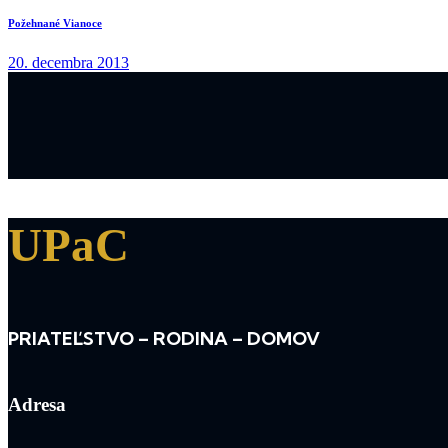
Požehnané Vianoce
20. decembra 2013
UPaC
PRIATEĽSTVO – RODINA – DOMOV
Adresa