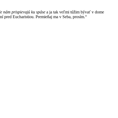
ale nám prispievajú ku spáse
a ja tak veľmi túžim bývať v dome
ení pred Eucharistiou. Premieňaj ma v Seba, prosím.“