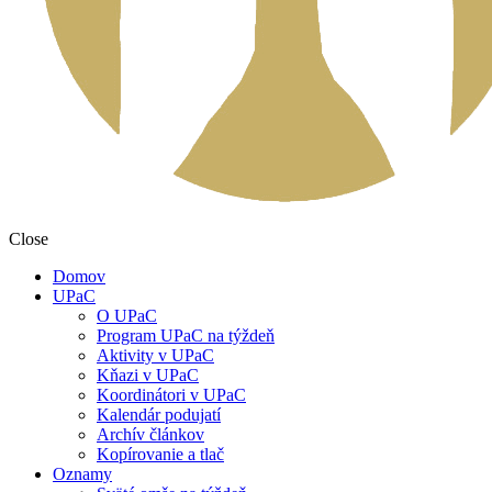
Close
Domov
UPaC
O UPaC
Program UPaC na týždeň
Aktivity v UPaC
Kňazi v UPaC
Koordinátori v UPaC
Kalendár podujatí
Archív článkov
Kopírovanie a tlač
Oznamy