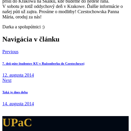
prišli do Krakowa na Skalku, kde budeme do nedele rána.
V sobotu je totiž oddychový deň v Krakowe. Ďalšie informácie o
našej púti už zajtra. Prosíme o modlitby! Czestochowska Panna
Mária, oroduj za nás!
Darka a spolupútnici :)
Navigácia v článku
Previous
7. deň púte študentov KU v Ružomberku do Czestochowej
12. augusta 2014
Next
Taká je dnes doba
14. augusta 2014
UPaC