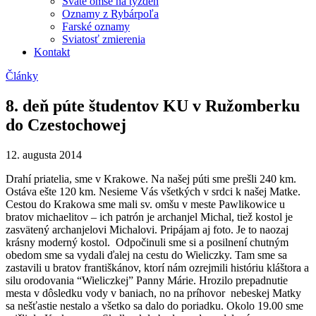
Sväté omše na týždeň
Oznamy z Rybárpoľa
Farské oznamy
Sviatosť zmierenia
Kontakt
Články
8. deň púte študentov KU v Ružomberku
do Czestochowej
12. augusta 2014
Drahí priatelia, sme v Krakowe. Na našej púti sme prešli 240 km.
Ostáva ešte 120 km. Nesieme Vás všetkých v srdci k našej Matke.
Cestou do Krakowa sme mali sv. omšu v meste Pawlikowice u
bratov michaelitov – ich patrón je archanjel Michal, tiež kostol je
zasvätený archanjelovi Michalovi. Pripájam aj foto. Je to naozaj
krásny moderný kostol. Odpočinuli sme si a posilnení chutným
obedom sme sa vydali ďalej na cestu do Wieliczky. Tam sme sa
zastavili u bratov františkánov, ktorí nám ozrejmili históriu kláštora a
silu orodovania “Wieliczkej” Panny Márie. Hrozilo prepadnutie
mesta v dôsledku vody v baniach, no na príhovor nebeskej Matky
sa nešťastie nestalo a všetko sa dalo do poriadku. Okolo 19.00 sme