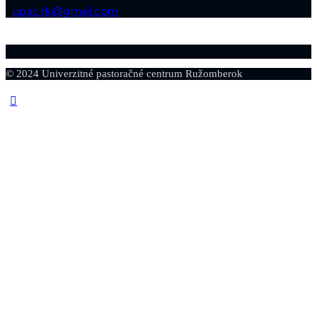
upac.rk@gmail.com
© 2024 Univerzitné pastoračné centrum Ružomberok