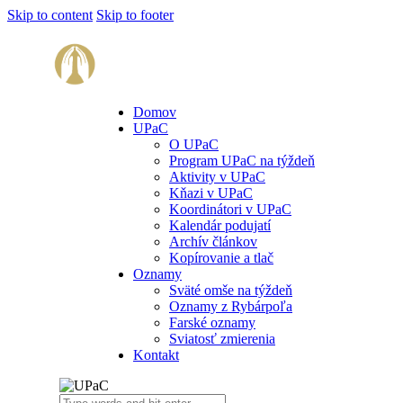
Skip to content
Skip to footer
Domov
UPaC
O UPaC
Program UPaC na týždeň
Aktivity v UPaC
Kňazi v UPaC
Koordinátori v UPaC
Kalendár podujatí
Archív článkov
Kopírovanie a tlač
Oznamy
Sväté omše na týždeň
Oznamy z Rybárpoľa
Farské oznamy
Sviatosť zmierenia
Kontakt