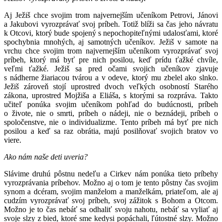
Aj Ježiš chce svojim trom najvernejším učeníkom Petrovi, Jánovi
a Jakubovi vyrozprávať svoj príbeh. Totiž blíži sa čas jeho návratu
k Otcovi, ktorý bude spojený s nepochopiteľnými udalosťami, ktoré
spochybnia mnohých, aj samotných učeníkov. Ježiš v samote na
vrchu chce svojim trom najvernejším učeníkom vyrozprávať svoj
príbeh, ktorý má byť pre nich posilou, keď prídu ťažké chvíle,
veľmi ťažké. Ježiš sa pred očami svojich učeníkov zjavuje
s nádherne žiariacou tvárou a v odeve, ktorý mu zbelel ako slnko.
Ježiš zároveň stojí uprostred dvoch veľkých osobností Starého
zákona, uprostred Mojžiša a Eliáša, s ktorými sa rozpráva. Takto
učiteľ ponúka svojim učeníkom pohľad do budúcnosti, príbeh
o živote, nie o smrti, príbeh o nádeji, nie o beznádeji, príbeh o
spoločenstve, nie o individualizme. Tento príbeh má byť pre nich
posilou a keď sa raz obrátia, majú posilňovať svojich bratov vo
viere.
Ako nám naše deti uveria?
Slávime druhú pôstnu nedeľu a Cirkev nám ponúka tieto príbehy
vyrozprávania príbehov. Možno aj o tom je tento pôstny čas svojim
synom a dcéram, svojim manželom a manželkám, priateľom, ale aj
cudzím vyrozprávať svoj príbeh, svoj zážitok s Bohom a Otcom.
Možno je to čas nebáť sa odhaliť svoju nahotu, nebáť sa vyliať aj
svoje slzy z bied, ktoré sme kedysi popáchali, ľútostné slzy. Možno