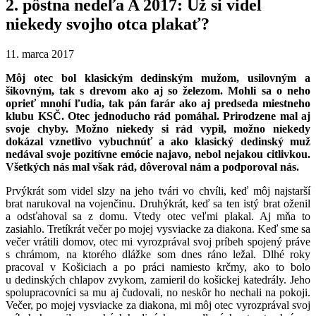
2. pôstna nedeľa A 2017: Už si videl
niekedy svojho otca plakať?
11. marca 2017
Môj otec bol klasickým dedinským mužom, usilovným a
šikovným, tak s drevom ako aj so železom. Mohli sa o neho
oprieť mnohí ľudia, tak pán farár ako aj predseda miestneho
klubu KSČ. Otec jednoducho rád pomáhal. Prirodzene mal aj
svoje chyby. Možno niekedy si rád vypil, možno niekedy
dokázal vznetlivo vybuchnúť a ako klasický dedinský muž
nedával svoje pozitívne emócie najavo, nebol nejakou citlivkou.
Všetkých nás mal však rád, dôveroval nám a podporoval nás.
Prvýkrát som videl slzy na jeho tvári vo chvíli, keď môj najstarší
brat narukoval na vojenčinu. Druhýkrát, keď sa ten istý brat oženil
a odsťahoval sa z domu. Vtedy otec veľmi plakal. Aj mňa to
zasiahlo. Tretíkrát večer po mojej vysviacke za diakona. Keď sme sa
večer vrátili domov, otec mi vyrozprával svoj príbeh spojený práve
s chrámom, na ktorého dlážke som dnes ráno ležal. Dlhé roky
pracoval v Košiciach a po práci namiesto krčmy, ako to bolo
u dedinských chlapov zvykom, zamieril do košickej katedrály. Jeho
spolupracovníci sa mu aj čudovali, no neskôr ho nechali na pokoji.
Večer, po mojej vysviacke za diakona, mi môj otec vyrozprával svoj