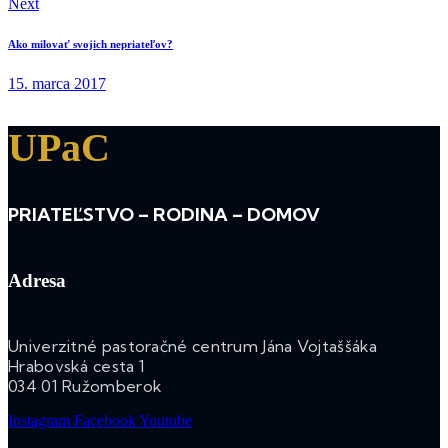
Next
Ako milovať svojich nepriateľov?
15. marca 2017
UPaC
PRIATEĽSTVO – RODINA – DOMOV
Adresa
Univerzitné pastoračné centrum Jána Vojtaššáka
Hrabovská cesta 1
034 01 Ružomberok
Instagram
Facebook
Youtube