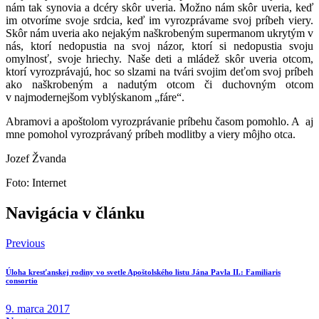
nám tak synovia a dcéry skôr uveria. Možno nám skôr uveria, keď
im otvoríme svoje srdcia, keď im vyrozprávame svoj príbeh viery.
Skôr nám uveria ako nejakým naškrobeným supermanom ukrytým v
nás, ktorí nedopustia na svoj názor, ktorí si nedopustia svoju
omylnosť, svoje hriechy. Naše deti a mládež skôr uveria otcom,
ktorí vyrozprávajú, hoc so slzami na tvári svojim deťom svoj príbeh
ako naškrobeným a nadutým otcom či duchovným otcom
v najmodernejšom vyblýskanom „fáre“.
Abramovi a apoštolom vyrozprávanie príbehu časom pomohlo. A aj
mne pomohol vyrozprávaný príbeh modlitby a viery môjho otca.
Jozef Žvanda
Foto: Internet
Navigácia v článku
Previous
Úloha kresťanskej rodiny vo svetle Apoštolského listu Jána Pavla II.: Familiaris
consortio
9. marca 2017