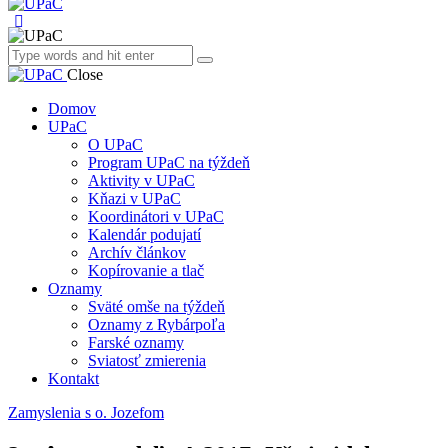
Close
Domov
UPaC
O UPaC
Program UPaC na týždeň
Aktivity v UPaC
Kňazi v UPaC
Koordinátori v UPaC
Kalendár podujatí
Archív článkov
Kopírovanie a tlač
Oznamy
Sväté omše na týždeň
Oznamy z Rybárpoľa
Farské oznamy
Sviatosť zmierenia
Kontakt
Zamyslenia s o. Jozefom