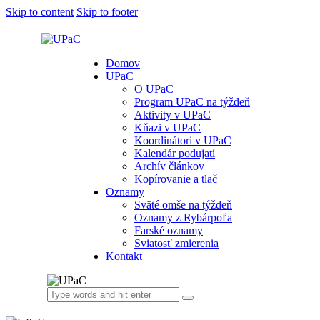
Skip to content
Skip to footer
Domov
UPaC
O UPaC
Program UPaC na týždeň
Aktivity v UPaC
Kňazi v UPaC
Koordinátori v UPaC
Kalendár podujatí
Archív článkov
Kopírovanie a tlač
Oznamy
Sväté omše na týždeň
Oznamy z Rybárpoľa
Farské oznamy
Sviatosť zmierenia
Kontakt