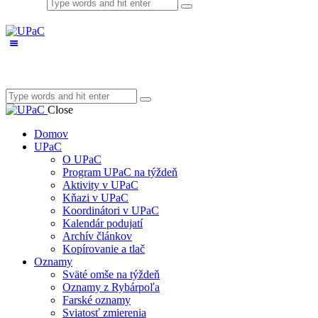
Close
Domov
UPaC
O UPaC
Program UPaC na týždeň
Aktivity v UPaC
Kňazi v UPaC
Koordinátori v UPaC
Kalendár podujatí
Archív článkov
Kopírovanie a tlač
Oznamy
Sväté omše na týždeň
Oznamy z Rybárpoľa
Farské oznamy
Sviatosť zmierenia