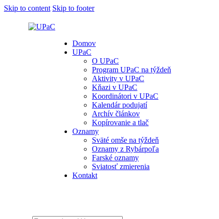
Skip to content
Skip to footer
Domov
UPaC
O UPaC
Program UPaC na týždeň
Aktivity v UPaC
Kňazi v UPaC
Koordinátori v UPaC
Kalendár podujatí
Archív článkov
Kopírovanie a tlač
Oznamy
Sväté omše na týždeň
Oznamy z Rybárpoľa
Farské oznamy
Sviatosť zmierenia
Kontakt