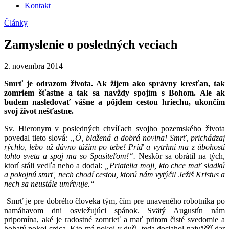
Kontakt
Články
Zamyslenie o posledných veciach
2. novembra 2014
Smrť je odrazom života. Ak žijem ako správny kresťan, tak
zomriem šťastne a tak sa navždy spojím s Bohom. Ale ak
budem nasledovať vášne a pôjdem cestou hriechu, ukončím
svoj život nešťastne.
Sv. Hieronym v posledných chvíľach svojho pozemského života
povedal tieto slová
: „Ó, blažená a dobrá novina! Smrť, prichádzaj
rýchlo, lebo už dávno túžim po tebe! Príď a vytrhni ma z úbohostí
tohto sveta a spoj ma so Spasiteľom!“.
Neskôr sa obrátil na tých,
ktorí stáli vedľa neho a dodal:
„Priatelia moji, kto chce mať sladkú
a pokojnú smrť, nech chodí cestou, ktorú nám vytýčil Ježiš Kristus a
nech sa neustále umŕtvuje.“
Smrť je pre dobrého človeka tým, čím pre unaveného robotníka po
namáhavom dni osviežujúci spánok. Svätý Augustín nám
pripomína, aké je radostné zomrieť a mať pritom čisté svedomie a
bohatý pokoj srdca. Kto má pokoj v duši, teda dosiahol najväčší dar