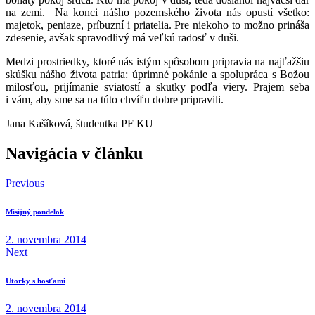
na zemi. Na konci nášho pozemského života nás opustí všetko:
majetok, peniaze, príbuzní i priatelia. Pre niekoho to možno prináša
zdesenie, avšak spravodlivý má veľkú radosť v duši.
Medzi prostriedky, ktoré nás istým spôsobom pripravia na najťažšiu
skúšku nášho života patria: úprimné pokánie a spolupráca s Božou
milosťou, prijímanie sviatostí a skutky podľa viery. Prajem seba
i vám, aby sme sa na túto chvíľu dobre pripravili.
Jana Kašíková, študentka PF KU
Navigácia v článku
Previous
Misijný pondelok
2. novembra 2014
Next
Utorky s hosťami
2. novembra 2014