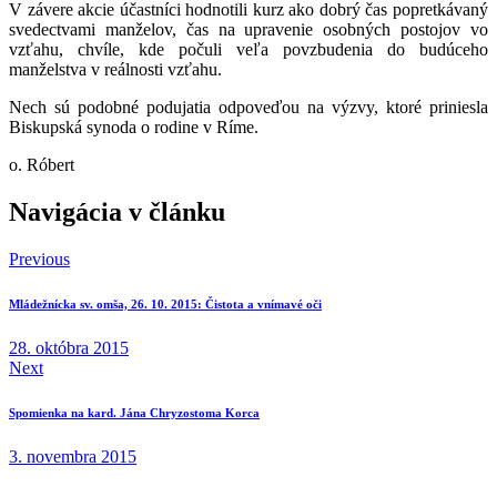
V závere akcie účastníci hodnotili kurz ako dobrý čas popretkávaný
svedectvami manželov, čas na upravenie osobných postojov vo
vzťahu, chvíle, kde počuli veľa povzbudenia do budúceho
manželstva v reálnosti vzťahu.
Nech sú podobné podujatia odpoveďou na výzvy, ktoré priniesla
Biskupská synoda o rodine v Ríme.
o. Róbert
Navigácia v článku
Previous
Mládežnícka sv. omša, 26. 10. 2015: Čistota a vnímavé oči
28. októbra 2015
Next
Spomienka na kard. Jána Chryzostoma Korca
3. novembra 2015