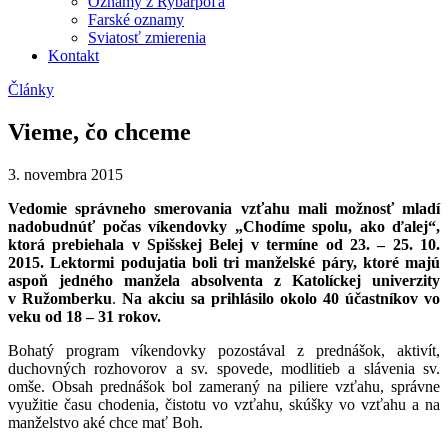
Oznamy z Rybárpoľa
Farské oznamy
Sviatosť zmierenia
Kontakt
Články
Vieme, čo chceme
3. novembra 2015
Vedomie správneho smerovania vzťahu mali možnosť mladí
nadobudnúť počas víkendovky „Chodíme spolu, ako ďalej“,
ktorá prebiehala v Spišskej Belej v termíne od 23. – 25. 10.
2015. Lektormi podujatia boli tri manželské páry, ktoré majú
aspoň jedného manžela absolventa z Katolíckej univerzity
v Ružomberku
.
Na akciu sa prihlásilo okolo 40 účastníkov vo
veku od 18 – 31 rokov.
Bohatý program víkendovky pozostával z prednášok, aktivít,
duchovných rozhovorov a sv. spovede, modlitieb a slávenia sv.
omše. Obsah prednášok bol zameraný na piliere vzťahu, správne
využitie času chodenia, čistotu vo vzťahu, skúšky vo vzťahu a na
manželstvo aké chce mať Boh.