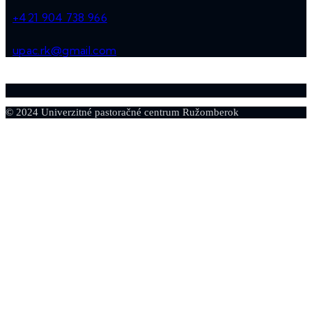
+421 904 738 966
upac.rk@gmail.com
© 2024 Univerzitné pastoračné centrum Ružomberok