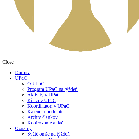
Close
Domov
UPaC
O UPaC
Program UPaC na týždeň
Aktivity v UPaC
Kňazi v UPaC
Koordinátori v UPaC
Kalendár podujatí
Archív článkov
Kopírovanie a tlač
Oznamy
Sväté omše na týždeň