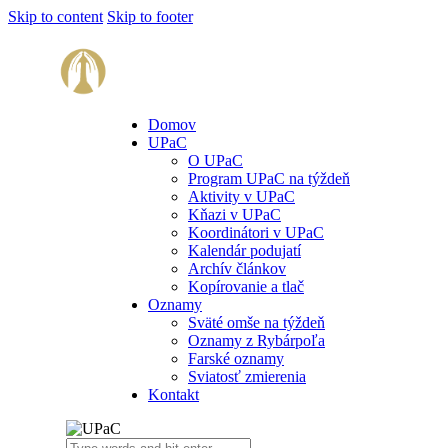
Skip to content
Skip to footer
Domov
UPaC
O UPaC
Program UPaC na týždeň
Aktivity v UPaC
Kňazi v UPaC
Koordinátori v UPaC
Kalendár podujatí
Archív článkov
Kopírovanie a tlač
Oznamy
Sväté omše na týždeň
Oznamy z Rybárpoľa
Farské oznamy
Sviatosť zmierenia
Kontakt