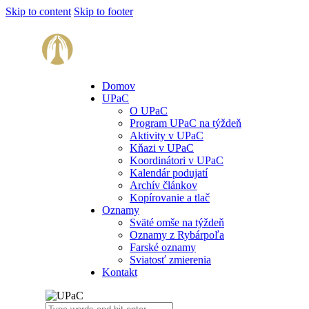
Skip to content
Skip to footer
Domov
UPaC
O UPaC
Program UPaC na týždeň
Aktivity v UPaC
Kňazi v UPaC
Koordinátori v UPaC
Kalendár podujatí
Archív článkov
Kopírovanie a tlač
Oznamy
Sväté omše na týždeň
Oznamy z Rybárpoľa
Farské oznamy
Sviatosť zmierenia
Kontakt