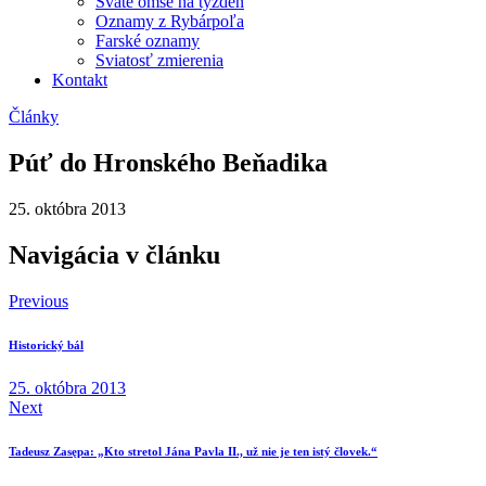
Sväté omše na týždeň
Oznamy z Rybárpoľa
Farské oznamy
Sviatosť zmierenia
Kontakt
Články
Púť do Hronského Beňadika
25. októbra 2013
Navigácia v článku
Previous
Historický bál
25. októbra 2013
Next
Tadeusz Zasępa: „Kto stretol Jána Pavla II., už nie je ten istý človek.“