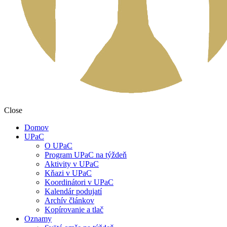
Close
Domov
UPaC
O UPaC
Program UPaC na týždeň
Aktivity v UPaC
Kňazi v UPaC
Koordinátori v UPaC
Kalendár podujatí
Archív článkov
Kopírovanie a tlač
Oznamy