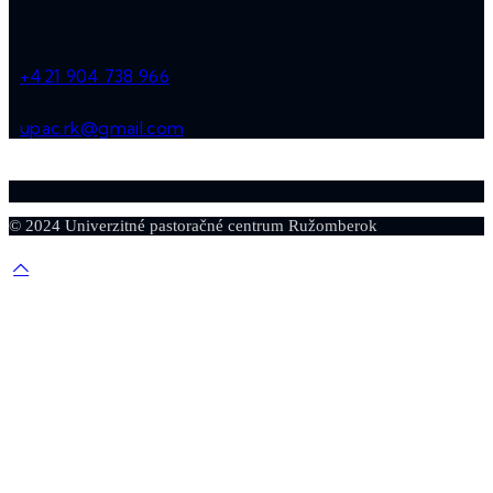
+421 904 738 966
upac.rk@gmail.com
© 2024 Univerzitné pastoračné centrum Ružomberok