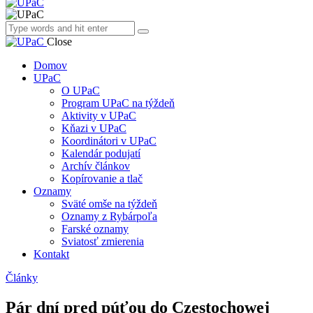
Close
Domov
UPaC
O UPaC
Program UPaC na týždeň
Aktivity v UPaC
Kňazi v UPaC
Koordinátori v UPaC
Kalendár podujatí
Archív článkov
Kopírovanie a tlač
Oznamy
Sväté omše na týždeň
Oznamy z Rybárpoľa
Farské oznamy
Sviatosť zmierenia
Kontakt
Články
Pár dní pred púťou do Czestochowej