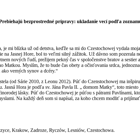
). Prebiehajú bezprostredné prípravy: ukladanie vecí podľa zoznam
 mi blízka už od detstva, keďže sa mi do Czestochowej vydala moja naj
a Jasnej Hore, bol to veľmi silný zážitok. Už dávno som pozerala nejaké
retnem nových ľudí, prežijem pekný čas v spoločenstve bratov a sestie
o Matkou. Myslím, že to bude čas obety a očisťovania srdca, jednoznač
a ako verných synov a dcéry.“
tela (od Sárie 2010, z Leonu 2012). Púť do Czenstochowej ma inšpiruje
 Jasná Hora je podľa sv. Jána Pavla II. „ domom Matky“, toto miesto 
inorodej lásky. Púť do Czestochowej je púťou s pátrami Pavlínami, kto
myslami. Na každý deň som si napísal, za koho chcem modliť a prijímať
yce, Krakow, Zadroze, Ryczów, Lesniów, Czestochowa.