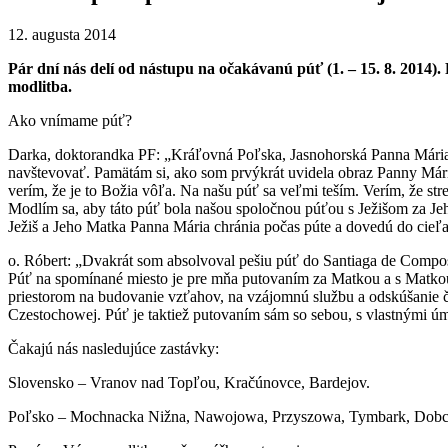
12. augusta 2014
Pár dní nás delí od nástupu na očakávanú púť (1. – 15. 8. 2014
modlitba.
Ako vnímame púť?
Darka, doktorandka PF: „Kráľovná Poľska, Jasnohorská Panna Mária, je
navštevovať. Pamätám si, ako som prvýkrát uvidela obraz Panny Márie n
verím, že je to Božia vôľa. Na našu púť sa veľmi teším. Verím, že st
Modlím sa, aby táto púť bola našou spoločnou púťou s Ježišom za Jeh
Ježiš a Jeho Matka Panna Mária chránia počas púte a dovedú do cieľ
o. Róbert: „Dvakrát som absolvoval pešiu púť do Santiaga de Compos
Púť na spomínané miesto je pre mňa putovaním za Matkou a s Matkou.
priestorom na budovanie vzťahov, na vzájomnú službu a odskúšanie č
Czestochowej. Púť je taktiež putovaním sám so sebou, s vlastnými ú
Čakajú nás nasledujúce zastávky:
Slovensko – Vranov nad Topľou, Kračúnovce, Bardejov.
Poľsko – Mochnacka Nižna, Nawojowa, Przyszowa, Tymbark, Dobcz