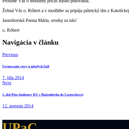
Prosíme Vás o modlitby počas nášho putovania.
Žehná Vás o. Róbert a v modlitbe sa pripája pútnický tím z Katolíck
Jasnohorská Panna Mária, oroduj za nás!
o. Róbert
Navigácia v článku
Previous
Formovanie viery u mladých ľudí
7. júla 2014
Next
1. deň Púte študentov KU v Ružomberku do Czestochowej
12. augusta 2014
UPaC