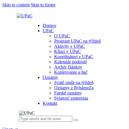
Skip to content
Skip to footer
Domov
UPaC
O UPaC
Program UPaC na týždeň
Aktivity v UPaC
Kňazi v UPaC
Koordinátori v UPaC
Kalendár podujatí
Archív článkov
Kopírovanie a tlač
Oznamy
Sväté omše na týždeň
Oznamy z Rybárpoľa
Farské oznamy
Sviatosť zmierenia
Kontakt