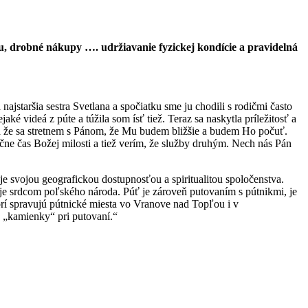
u, drobné nákupy …. udržiavanie fyzickej kondície a pravidelná
staršia sestra Svetlana a spočiatku sme ju chodili s rodičmi často
 videá z púte a túžila som ísť tiež. Teraz sa naskytla príležitosť a
r a že sa stretnem s Pánom, že Mu budem bližšie a budem Ho počuť.
ne čas Božej milosti a tiež verím, že služby druhým. Nech nás Pán
 svojou geografickou dostupnosťou a spiritualitou spoločenstva.
je srdcom poľského národa. Púť je zároveň putovaním s pútnikmi, je
rí spravujú pútnické miesta vo Vranove nad Topľou i v
 „kamienky“ pri putovaní.“