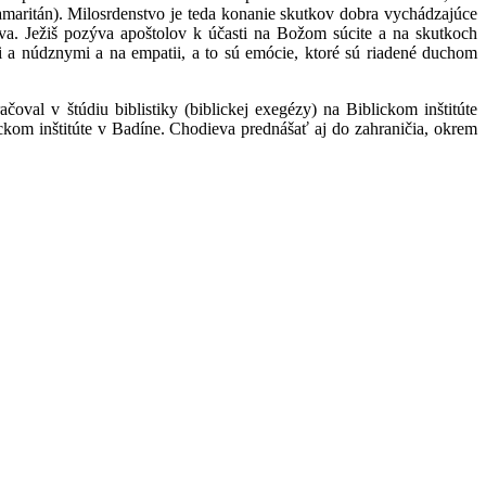
amaritán). Milosrdenstvo je teda konanie skutkov dobra vychádzajúce
tva. Ježiš pozýva apoštolov k účasti na Božom súcite a na skutkoch
 a núdznymi a na empatii, a to sú emócie, ktoré sú riadené duchom
val v štúdiu biblistiky (biblickej exegézy) na Biblickom inštitúte
ckom inštitúte v Badíne. Chodieva prednášať aj do zahraničia, okrem