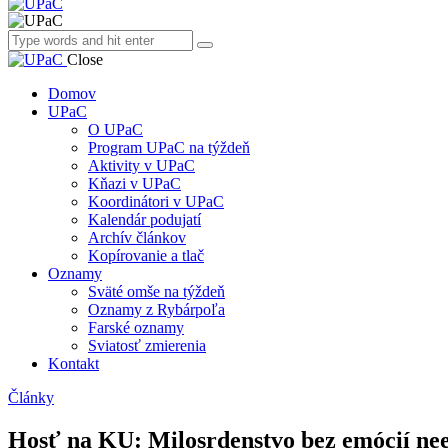
Close
Domov
UPaC
O UPaC
Program UPaC na týždeň
Aktivity v UPaC
Kňazi v UPaC
Koordinátori v UPaC
Kalendár podujatí
Archív článkov
Kopírovanie a tlač
Oznamy
Sväté omše na týždeň
Oznamy z Rybárpoľa
Farské oznamy
Sviatosť zmierenia
Kontakt
Články
Hosť na KU: Milosrdenstvo bez emócií nee