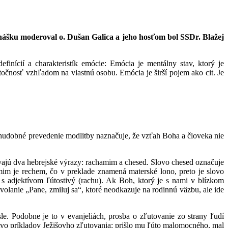
ášku moderoval o. Dušan Galica a jeho hosťom bol SSDr. Blažej
inícií a charakteristík emócie: Emócia je mentálny stav, ktorý je
točnosť vzhľadom na vlastnú osobu. Emócia je širší pojem ako cit. Je
ú hudobné prevedenie modlitby naznačuje, že vzťah Boha a človeka nie
vajú dva hebrejské výrazy: rachamim a chesed. Slovo chesed označuje
im je rechem, čo v preklade znamená materské lono, preto je slovo
adjektívom ľútostivý (rachu). Ak Boh, ktorý je s nami v blízkom
zvolanie „Pane, zmiluj sa“, ktoré neodkazuje na rodinnú väzbu, ale ide
e. Podobne je to v evanjeliách, prosba o zľutovanie zo strany ľudí
žstvo príkladov Ježišovho zľutovania: prišlo mu ľúto malomocného, mal