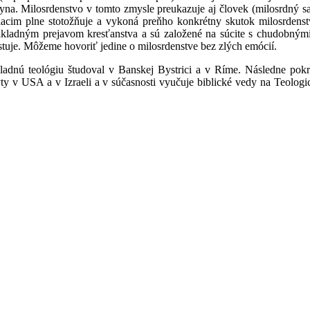
 syna. Milosrdenstvo v tomto zmysle preukazuje aj človek (milosrdný s
piacim plne stotožňuje a vykoná preňho konkrétny skutok milosrdens
základným prejavom kresťanstva a sú založené na súcite s chudobnými
tuje. Môžeme hovoriť jedine o milosrdenstve bez zlých emócií.
dnú teológiu študoval v Banskej Bystrici a v Ríme. Následne pokračo
y v USA a v Izraeli a v súčasnosti vyučuje biblické vedy na Teologi