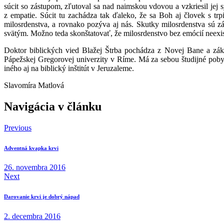
súcit so zástupom, zľutoval sa nad naimskou vdovou a vzkriesil jej
z empatie. Súcit tu zachádza tak ďaleko, že sa Boh aj človek s tr
milosrdenstva, a rovnako pozýva aj nás. Skutky milosrdenstva sú 
svätým. Možno teda skonštatovať, že milosrdenstvo bez emócií neexis
Doktor biblických vied Blažej Štrba pochádza z Novej Bane a zákla
Pápežskej Gregorovej univerzity v Ríme. Má za sebou študijné pobyt
iného aj na biblický inštitút v Jeruzaleme.
Slavomíra Matlová
Navigácia v článku
Previous
Adventná kvapka krvi
26. novembra 2016
Next
Darovanie krvi je dobrý nápad
2. decembra 2016