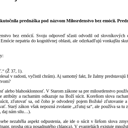
skutočnila prednáška pod názvom Milosrdenstvo bez emócií. Predn
enstvo bez emócií. Svoju odpoveď sčasti odvodil od slovníkových def
Emócie nepatria do kognitívnej oblasti, ale odzrkadľujú vonkajšiu sku
y:
.“ (Ž 37, 1).
lesal v radosti, vyčistil chrám). Aj samotný fakt, že žalmy predstavuj
stvom?
osť alebo blahosklonnosť. V Starom zákone sa pre milosrdenstvo použí
e atribúty a rachamim odkazuje na Boží súcit. Koreňom slova racham
it, zľutovať sa, od čoho je odvodený pojem Božské zľutovanie a s 
vať. Starý zákon však nepozná zvolanie „zľutuj sa“, ale používa sa tu 
, daj nám silu…).
be nezahŕňa aspekt odpustenia, ale ide o súcit v širšom slova zmysl
c (napr. prosba otca posadnutého chlapca). V evanjeliách existuje mno