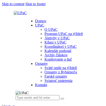
Skip to content
Skip to footer
Domov
UPaC
O UPaC
Program UPaC na týždeň
Aktivity v UPaC
Kňazi v UPaC
Koordinátori v UPaC
Kalendár podujatí
Archív článkov
Kopírovanie a tlač
Oznamy
Sväté omše na týždeň
Oznamy z Rybárpoľa
Farské oznamy
Sviatosť zmierenia
Kontakt