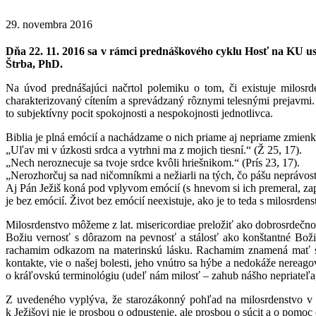
29. novembra 2016
Dňa 22. 11. 2016 sa v rámci prednáškového cyklu Hosť na KU u
Štrba, PhD.
Na úvod prednášajúci načrtol polemiku o tom, či existuje milosrd
charakterizovaný cítením a sprevádzaný rôznymi telesnými prejavmi. 
to subjektívny pocit spokojnosti a nespokojnosti jednotlivca.
Biblia je plná emócií a nachádzame o nich priame aj nepriame zmienk
„Uľav mi v úzkosti srdca a vytrhni ma z mojich tiesní.“ (Ž 25, 17).
„Nech neroznecuje sa tvoje srdce kvôli hriešnikom.“ (Prís 23, 17).
„Nerozhorčuj sa nad ničomníkmi a nežiarli na tých, čo pášu neprávosť
Aj Pán Ježiš koná pod vplyvom emócií (s hnevom si ich premeral, zap
je bez emócií. Život bez emócií neexistuje, ako je to teda s milosrden
Milosrdenstvo môžeme z lat. misericordiae preložiť ako dobrosrdečn
Božiu vernosť s dôrazom na pevnosť a stálosť ako konštantné Boži
rachamim odkazom na materinskú lásku. Rachamim znamená mať súc
kontakte, vie o našej bolesti, jeho vnútro sa hýbe a nedokáže nereago
o kráľovskú terminológiu (udeľ nám milosť – zahub nášho nepriateľa
Z uvedeného vyplýva, že starozákonný pohľad na milosrdenstvo v se
k Ježišovi nie je prosbou o odpustenie, ale prosbou o súcit a o pomo