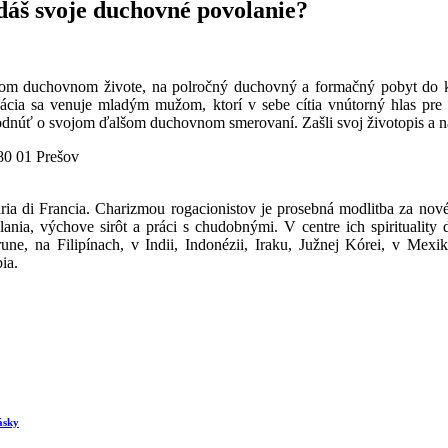
áš svoje duchovné povolanie?
šom duchovnom živote, na polročný duchovný a formačný pobyt do k
regácia sa venuje mladým mužom, ktorí v sebe cítia vnútorný hlas pre
odnúť o svojom ďalšom duchovnom smerovaní. Zašli svoj životopis a ná
80 01 Prešov
ria di Francia. Charizmou rogacionistov je prosebná modlitba za nov
nia, výchove sirôt a práci s chudobnými. V centre ich spirituality
une, na Filipínach, v Indii, Indonézii, Iraku, Južnej Kórei, v Mex
ia.
ásky