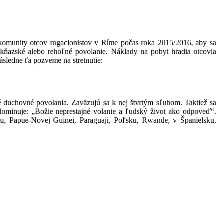
omunity otcov rogacionistov v Ríme počas roka 2015/2016, aby sa
 kňaz­ské alebo rehoľné povolanie. Náklady na pobyt hradia otcovia
sledne ťa pozveme na stretnutie:
é duchovné povolania. Zaväzujú sa k nej štvrtým sľubom. Taktiež sa
 dominuje: „Božie neprestajné volanie a ľudský život ako odpoveď“.
iku, Papue-Novej Guinei, Paraguaji, Poľsku, Rwande, v Španielsku,