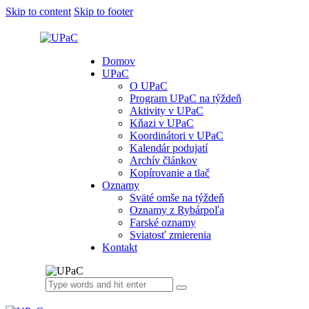
Skip to content
Skip to footer
Domov
UPaC
O UPaC
Program UPaC na týždeň
Aktivity v UPaC
Kňazi v UPaC
Koordinátori v UPaC
Kalendár podujatí
Archív článkov
Kopírovanie a tlač
Oznamy
Sväté omše na týždeň
Oznamy z Rybárpoľa
Farské oznamy
Sviatosť zmierenia
Kontakt