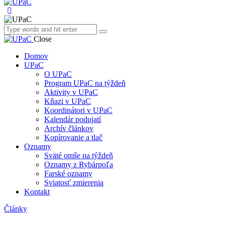
Close
Domov
UPaC
O UPaC
Program UPaC na týždeň
Aktivity v UPaC
Kňazi v UPaC
Koordinátori v UPaC
Kalendár podujatí
Archív článkov
Kopírovanie a tlač
Oznamy
Sväté omše na týždeň
Oznamy z Rybárpoľa
Farské oznamy
Sviatosť zmierenia
Kontakt
Články