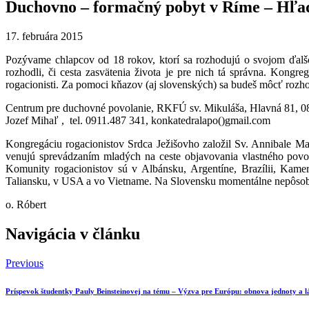
Duchovno – formačný pobyt v Ríme – Hľad
17. februára 2015
Pozývame chlapcov od 18 rokov, ktorí sa rozhodujú o svojom ďal
rozhodli, či cesta zasvätenia života je pre nich tá správna. Kong
rogacionisti. Za pomoci kňazov (aj slovenských) sa budeš môcť rozh
Centrum pre duchovné povolanie, RKFÚ sv. Mikuláša, Hlavná 81, 0
Jozef Mihaľ , tel. 0911.487 341, konkatedralapo()gmail.com
Kongregáciu rogacionistov Srdca Ježišovho založil Sv. Annibale Ma
venujú sprevádzaním mladých na ceste objavovania vlastného povola
Komunity rogacionistov sú v Albánsku, Argentíne, Brazílii, Kamer
Taliansku, v USA a vo Vietname. Na Slovensku momentálne nepôsob
o. Róbert
Navigácia v článku
Previous
Príspevok študentky Pauly Beinsteinovej na tému – Výzva pre Európu: obnova jednoty a l