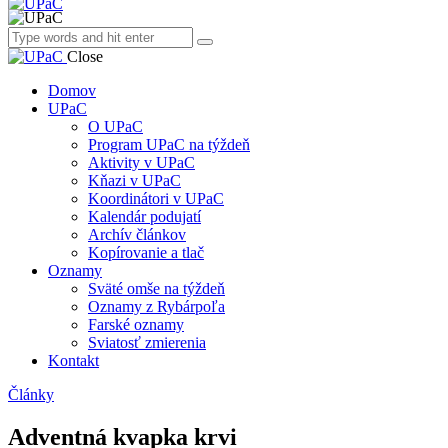
Close
Domov
UPaC
O UPaC
Program UPaC na týždeň
Aktivity v UPaC
Kňazi v UPaC
Koordinátori v UPaC
Kalendár podujatí
Archív článkov
Kopírovanie a tlač
Oznamy
Sväté omše na týždeň
Oznamy z Rybárpoľa
Farské oznamy
Sviatosť zmierenia
Kontakt
Články
Adventná kvapka krvi