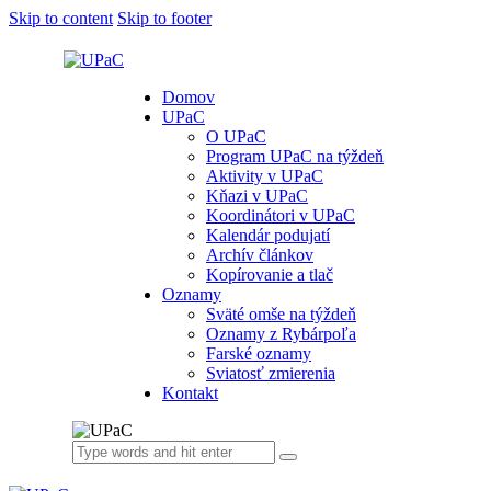
Skip to content
Skip to footer
Domov
UPaC
O UPaC
Program UPaC na týždeň
Aktivity v UPaC
Kňazi v UPaC
Koordinátori v UPaC
Kalendár podujatí
Archív článkov
Kopírovanie a tlač
Oznamy
Sväté omše na týždeň
Oznamy z Rybárpoľa
Farské oznamy
Sviatosť zmierenia
Kontakt