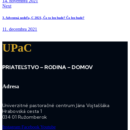
14. novembra 2021
Next
3. Adventná nedeľa, C 2021, Čo to len bude? Čo len bude?
11. decembra 2021
UPaC
PRIATEĽSTVO – RODINA – DOMOV
Adresa
Univerzitné pastoračné centrum Jána Vojtaššáka
Hrabovská cesta 1
034 01 Ružomberok
Instagram
Facebook
Youtube