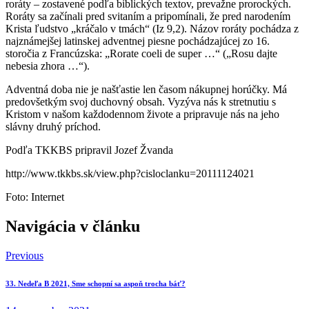
roráty – zostavené podľa biblických textov, prevažne prorockých.
Roráty sa začínali pred svitaním a pripomínali, že pred narodením
Krista ľudstvo „kráčalo v tmách“ (Iz 9,2). Názov roráty pochádza z
najznámejšej latinskej adventnej piesne pochádzajúcej zo 16.
storočia z Francúzska: „Rorate coeli de super …“ („Rosu dajte
nebesia zhora …“).
Adventná doba nie je našťastie len časom nákupnej horúčky. Má
predovšetkým svoj duchovný obsah. Vyzýva nás k stretnutiu s
Kristom v našom každodennom živote a pripravuje nás na jeho
slávny druhý príchod.
Podľa TKKBS pripravil Jozef Žvanda
http://www.tkkbs.sk/view.php?cisloclanku=20111124021
Foto: Internet
Navigácia v článku
Previous
33. Nedeľa B 2021, Sme schopní sa aspoň trocha báť?