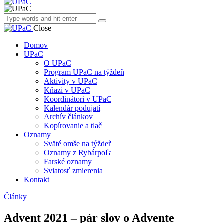
Close
Domov
UPaC
O UPaC
Program UPaC na týždeň
Aktivity v UPaC
Kňazi v UPaC
Koordinátori v UPaC
Kalendár podujatí
Archív článkov
Kopírovanie a tlač
Oznamy
Sväté omše na týždeň
Oznamy z Rybárpoľa
Farské oznamy
Sviatosť zmierenia
Kontakt
Články
Advent 2021 – pár slov o Advente