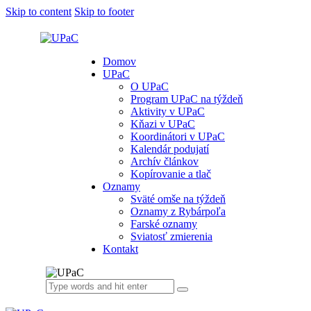
Skip to content
Skip to footer
Domov
UPaC
O UPaC
Program UPaC na týždeň
Aktivity v UPaC
Kňazi v UPaC
Koordinátori v UPaC
Kalendár podujatí
Archív článkov
Kopírovanie a tlač
Oznamy
Sväté omše na týždeň
Oznamy z Rybárpoľa
Farské oznamy
Sviatosť zmierenia
Kontakt