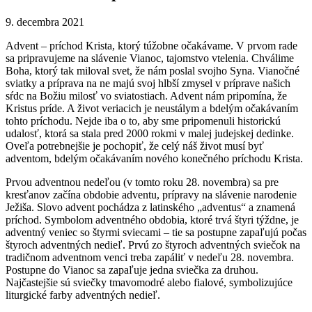
9. decembra 2021
Advent – príchod Krista, ktorý túžobne očakávame. V prvom rade
sa pripravujeme na slávenie Vianoc, tajomstvo vtelenia. Chválime
Boha, ktorý tak miloval svet, že nám poslal svojho Syna. Vianočné
sviatky a príprava na ne majú svoj hlbší zmysel v príprave našich
sŕdc na Božiu milosť vo sviatostiach. Advent nám pripomína, že
Kristus príde. A život veriacich je neustálym a bdelým očakávaním
tohto príchodu. Nejde iba o to, aby sme pripomenuli historickú
udalosť, ktorá sa stala pred 2000 rokmi v malej judejskej dedinke.
Oveľa potrebnejšie je pochopiť, že celý náš život musí byť
adventom, bdelým očakávaním nového konečného príchodu Krista.
Prvou adventnou nedeľou (v tomto roku 28. novembra) sa pre
kresťanov začína obdobie adventu, prípravy na slávenie narodenie
Ježiša. Slovo advent pochádza z latinského „adventus“ a znamená
príchod. Symbolom adventného obdobia, ktoré trvá štyri týždne, je
adventný veniec so štyrmi sviecami – tie sa postupne zapaľujú počas
štyroch adventných nedieľ. Prvú zo štyroch adventných sviečok na
tradičnom adventnom venci treba zapáliť v nedeľu 28. novembra.
Postupne do Vianoc sa zapaľuje jedna sviečka za druhou.
Najčastejšie sú sviečky tmavomodré alebo fialové, symbolizujúce
liturgické farby adventných nedieľ.