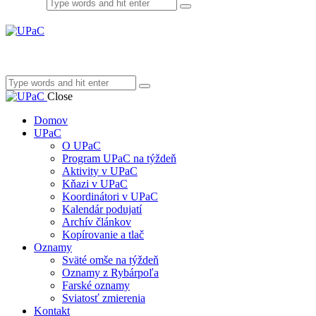
Close
Domov
UPaC
O UPaC
Program UPaC na týždeň
Aktivity v UPaC
Kňazi v UPaC
Koordinátori v UPaC
Kalendár podujatí
Archív článkov
Kopírovanie a tlač
Oznamy
Sväté omše na týždeň
Oznamy z Rybárpoľa
Farské oznamy
Sviatosť zmierenia
Kontakt