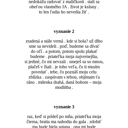
nedokážu radovať z maličkostí . stali sa
obeťou vlastného JA . život je krásny .
to len ľudia ho nevedia žiť .
vyznanie 2
zradená a stále verná . kde si bola? už dlho
sme sa nevideli . poď, budeme sa dívať
do očí . a potom, potom spolu plakať
budeme . priateľka moja najvernejšia,
si jediné, čo mi nevzali . smeješ sa so mnou,
plačeš v žiali . je toho veľa, čo ti musím
povedať . tebe, čo poznáš moju celu
zblízka . zaspávam s tebou, objímam ťa
ráno . milenka drahá, daná bohom – moja
modlitba .
vyznanie 3
raz, keď si prídeš po mňa, priateľka moja
čierna, bratia ma nahodia do gala . zdobiť
ma bude biela sutana . ona mi bude