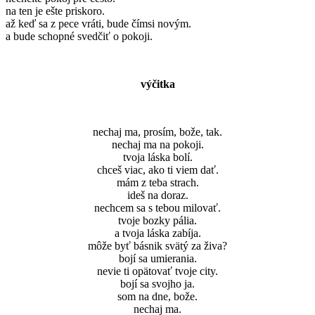
na ten je ešte priskoro.
až keď sa z pece vráti, bude čímsi novým.
a bude schopné svedčiť o pokoji.
výčitka
nechaj ma, prosím, bože, tak.
nechaj ma na pokoji.
tvoja láska bolí.
chceš viac, ako ti viem dať.
mám z teba strach.
ideš na doraz.
nechcem sa s tebou milovať.
tvoje bozky pália.
a tvoja láska zabíja.
môže byť básnik svätý za živa?
bojí sa umierania.
nevie ti opätovať tvoje city.
bojí sa svojho ja.
som na dne, bože.
nechaj ma.