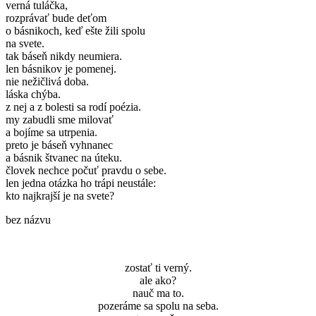
verná tuláčka,
rozprávať bude deťom
o básnikoch, keď ešte žili spolu
na svete.
tak báseň nikdy neumiera.
len básnikov je pomenej.
nie nežičlivá doba.
láska chýba.
z nej a z bolesti sa rodí poézia.
my zabudli sme milovať
a bojíme sa utrpenia.
preto je báseň vyhnanec
a básnik štvanec na úteku.
človek nechce počuť pravdu o sebe.
len jedna otázka ho trápi neustále:
kto najkrajší je na svete?
bez názvu
zostať ti verný.
ale ako?
nauč ma to.
pozeráme sa spolu na seba.