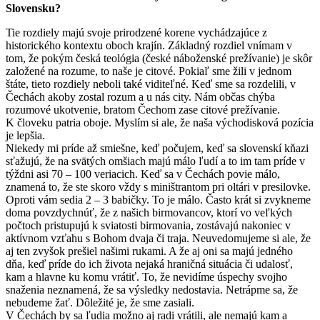
Slovensku?
Tie rozdiely majú svoje prirodzené korene vychádzajúce z
historického kontextu oboch krajín. Základný rozdiel vnímam v
tom, že pokým česká teológia (české náboženské prežívanie) je skôr
založené na rozume, to naše je citové. Pokiaľ sme žili v jednom
štáte, tieto rozdiely neboli také viditeľné. Keď sme sa rozdelili, v
Čechách akoby zostal rozum a u nás city. Nám občas chýba
rozumové ukotvenie, bratom Čechom zase citové prežívanie.
K človeku patria oboje. Myslím si ale, že naša východisková pozícia
je lepšia.
Niekedy mi príde až smiešne, keď počujem, keď sa slovenskí kňazi
sťažujú, že na svätých omšiach majú málo ľudí a to im tam príde v
týždni asi 70 – 100 veriacich. Keď sa v Čechách povie málo,
znamená to, že ste skoro vždy s miništrantom pri oltári v presilovke.
Oproti vám sedia 2 – 3 babičky. To je málo. Často krát si zvykneme
doma povzdychnúť, že z našich birmovancov, ktorí vo veľkých
počtoch pristupujú k sviatosti birmovania, zostávajú nakoniec v
aktívnom vzťahu s Bohom dvaja či traja. Neuvedomujeme si ale, že
aj ten zvyšok prešiel našimi rukami. A že aj oni sa majú jedného
dňa, keď príde do ich života nejaká hraničná situácia či udalosť,
kam a hlavne ku komu vrátiť. To, že nevidíme úspechy svojho
snaženia neznamená, že sa výsledky nedostavia. Netrápme sa, že
nebudeme žať. Dôležité je, že sme zasiali.
V Čechách by sa ľudia možno aj radi vrátili, ale nemajú kam a