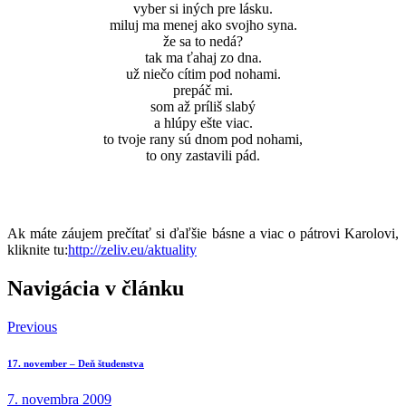
vyber si iných pre lásku.
miluj ma menej ako svojho syna.
že sa to nedá?
tak ma ťahaj zo dna.
už niečo cítim pod nohami.
prepáč mi.
som až príliš slabý
a hlúpy ešte viac.
to tvoje rany sú dnom pod nohami,
to ony zastavili pád.
Ak máte záujem prečítať si ďaľšie básne a viac o pátrovi Karolovi,
kliknite tu:
http://zeliv.eu/aktuality
Navigácia v článku
Previous
17. november – Deň študenstva
7. novembra 2009