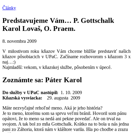
Články
Predstavujeme Vám… P. Gottschalk
Karol Lovaš, O. Praem.
8. novembra 2009
V milostivom roku kňazov Vám chceme bližšie predstaviť našich
kňazov pôsobiacich v UPaC. Začíname rozhovorom s kňazom 3 x
naj…:)
Najmladší: vekom, v kňazskej službe, pôsobením v úpecé.
Zoznámte sa:
Páter Karol
Do služby v UPaC nastúpil:
1. 10. 2009
Kňazská vysviacka:
29. augusta 2009
Máte nezvyčajné rehoľné meno. Aká je jeho história?
Je to meno, ktorému som sa sprvu veľmi bránil. Hovoril som pánu
opátovi, že to meno sa nedá ani pekne povedať. Ale on trval na
svojom. A tak bol zo mňa Gottschalk. Krátko na to bola u nás jedna
pani zo Záhoria, ktorá nám v kláštore varila. Išla po chodbe a zrazu