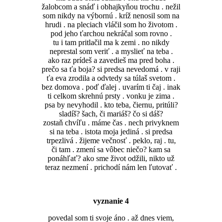
žalobcom a snáď i obhajkyňou trochu . nežil
som nikdy na výbornú . kríž nenosil som na
hrudi . na pleciach vláčil som ho životom .
pod jeho ťarchou nekráčal som rovno .
tu i tam pritlačil ma k zemi . no nikdy
neprestal som veriť . a myslieť na teba .
ako raz prídeš a zavedieš ma pred boha .
prečo sa ťa boja? si predsa nevedomá . v raji
ťa eva zrodila a odvtedy sa túlaš svetom .
bez domova . poď ďalej . uvarím ti čaj . inak
ti celkom skrehnú prsty . vonku je zima .
psa by nevyhodil . kto teba, čiernu, pritúli?
sladíš? šach, či mariáš? čo si dáš?
zostaň chvíľu . máme čas . nech privyknem
si na teba . istota moja jediná . si predsa
trpezlivá . žijeme večnosť . peklo, raj . tu,
či tam . zmení sa vôbec niečo? kam sa
ponáhľať? ako sme život odžili, nikto už
teraz nezmení . prichodí nám len ľutovať .
vyznanie 4
povedal som ti svoje áno . až dnes viem,