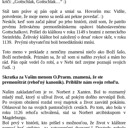
kričí: „Gottschlak, Gottschlak…“ :)
Stál tam práve aj pán opát a smial sa. Hovorím mu: Vidíte,
potvrdenie, že moje meno sa nedá ani pekne povedať. :)
Neskôr, keď som začal pátrať po jeho histórii, zistil som, že patrilo
prvému želivskému premonštrátskemu opátovi blahoslavenému
Gottschalkovi. Prišiel do kláštora v roku 1149 s bratmi z nemeckého
Steinfeldu. Želivský kláštor bol založený o desať rokov skôr, v roku
1139. Prvými obyvateľmi boli benediktínski mnísi.
Toto meno v preklade z nemčiny znamená niečo ako Boží šašo,
Boží nezbedník. Priznám sa, že už som si naňho zvykol a mám ho
rád. Pán opát vedel čo robí, a v Nebi tiež zrejme poznajú svojich
ľudí. :)
Skratka za Vašim menom O.Praem. znamená, že ste
premonštrát (rehoľný kanonik). Priblížte nám svoju rehoľu.
Našim zakladateľom je sv. Norbert z Xanten. Bol to rozmarný
mladý muž, ktorý si užíval život, až pokým doňho nevstúpil Boh.
Po svojom obrátení rozdal svoj majetok a život zasvätil pokániu.
Ohlasoval ho na svojich pastoračných cestách. Po tom, ako bola v
roku 1126 rehoľa schválená, stal sa Norbert arcibiskupom v
Magdeburgu.
Bol prvý v histórii, kto prišiel s možnosťou, že život v kláštore
nemusí byť striktne „za zatvorenými dverami.“ Dovtedy nebolo