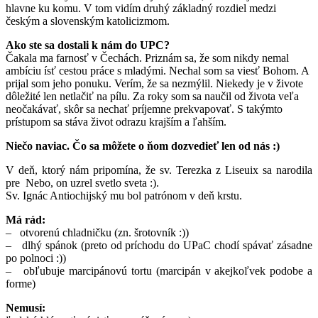
hlavne ku komu. V tom vidím druhý základný rozdiel medzi
českým a slovenským katolicizmom.
Ako ste sa dostali k nám do UPC?
Čakala ma farnosť v Čechách. Priznám sa, že som nikdy nemal
ambíciu ísť cestou práce s mladými. Nechal som sa viesť Bohom. A
prijal som jeho ponuku. Verím, že sa nezmýlil. Niekedy je v živote
dôležité len netlačiť na pílu. Za roky som sa naučil od života veľa
neočakávať, skôr sa nechať príjemne prekvapovať. S takýmto
prístupom sa stáva život odrazu krajším a ľahším.
Niečo naviac.
Čo sa môžete o ňom dozvedieť len od nás :)
V deň, ktorý nám pripomína, že sv. Terezka z Liseuix sa narodila
pre Nebo, on uzrel svetlo sveta :).
Sv. Ignác Antiochijský mu bol patrónom v deň krstu.
Má rád:
– otvorenú chladničku (zn. šrotovník :))
– dlhý spánok (preto od príchodu do UPaC chodí spávať zásadne
po polnoci :))
– obľubuje marcipánovú tortu (marcipán v akejkoľvek podobe a
forme)
Nemusí: