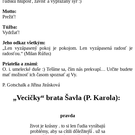
ľudskú hlúposť, závisť a vyprážaný syr :)
Motto:
Prežiť!
Túžba:
Vydržať!
Jeho odkaz všetkým:
„Len vyzápasený pokoj je pokojom. Len vyzápasená radosť je
radosťou.“ (Milan Rúfus)
Priatelia a známi
:
O. i. umelecké duše :) Tešíme sa, čím nás prekvapí… Určite budete
mať možnosť ich časom spoznať aj Vy.
P. Gotschalk a Jiřina Jirásková
„Vecičky“ brata Šavla (P. Karola):
pravda
život je krásny . to si len ľudia vyrábajú
problémy, aby sa cítili dôležitejší . už sa