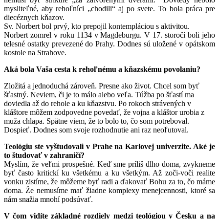
mysliteľné, aby rehoľníci „chodili“ aj po svete. To bola práca pre
diecéznych kňazov.
Sv. Norbert bol prvý, kto prepojil kontempláciou s aktivitou.
Norbert zomrel v roku 1134 v Magdeburgu. V 17. storočí boli jeho
telesné ostatky prevezené do Prahy. Dodnes sú uložené v opátskom
kostole na Strahove.
Aká bola Vaša cesta k rehoľnému a kňazskému povolaniu?
Zložitá a jednoduchá zároveň. Presne ako život. Chcel som byť
šťastný. Neviem, či je to málo alebo veľa. Túžba po šťastí ma
doviedla až do rehole a ku kňazstvu. Po rokoch strávených v
kláštore môžem zodpovedne povedať, že vojna a kláštor urobia z
muža chlapa. Spätne viem, že to bolo to, čo som potreboval.
Dospieť. Dodnes som svoje rozhodnutie ani raz neoľutoval.
Teológiu ste vyštudovali v Prahe na Karlovej univerzite. Aké je
to študovať v zahraničí?
Myslím, že veľmi prospešné. Keď sme príliš dlho doma, zvykneme
byť často kritickí ku všetkému a ku všetkým. Až zoči-voči realite
vonku zistíme, že môžeme byť radi a ďakovať Bohu za to, čo máme
doma. Že nemusíme mať žiadne komplexy menejcennosti, ktoré sa
nám snažia mnohí podsúvať.
V čom vidíte základné rozdiely medzi teológiou v Česku a na