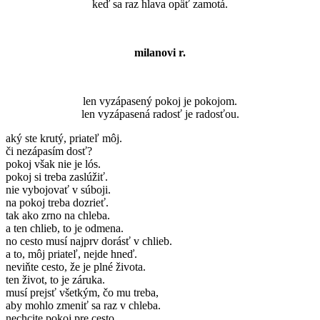
keď sa raz hlava opäť zamotá.
milanovi r.
len vyzápasený pokoj je pokojom.
len vyzápasená radosť je radosťou.
aký ste krutý, priateľ môj.
či nezápasím dosť?
pokoj však nie je lós.
pokoj si treba zaslúžiť.
nie vybojovať v súboji.
na pokoj treba dozrieť.
tak ako zrno na chleba.
a ten chlieb, to je odmena.
no cesto musí najprv dorásť v chlieb.
a to, môj priateľ, nejde hneď.
neviňte cesto, že je plné života.
ten život, to je záruka.
musí prejsť všetkým, čo mu treba,
aby mohlo zmeniť sa raz v chleba.
nechcite pokoj pre cesto.