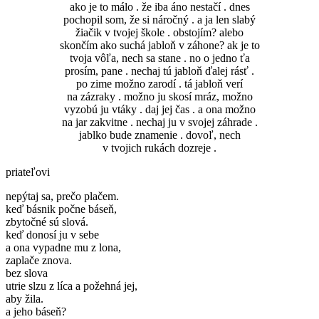
ako je to málo . že iba áno nestačí . dnes
pochopil som, že si náročný . a ja len slabý
žiačik v tvojej škole . obstojím? alebo
skončím ako suchá jabloň v záhone? ak je to
tvoja vôľa, nech sa stane . no o jedno ťa
prosím, pane . nechaj tú jabloň ďalej rásť .
po zime možno zarodí . tá jabloň verí
na zázraky . možno ju skosí mráz, možno
vyzobú ju vtáky . daj jej čas . a ona možno
na jar zakvitne . nechaj ju v svojej záhrade .
jablko bude znamenie . dovoľ, nech
v tvojich rukách dozreje .
priateľovi
nepýtaj sa, prečo plačem.
keď básnik počne báseň,
zbytočné sú slová.
keď donosí ju v sebe
a ona vypadne mu z lona,
zaplače znova.
bez slova
utrie slzu z líca a požehná jej,
aby žila.
a jeho báseň?