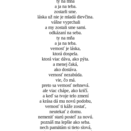
ty na mňa
a ja na teba.
zostarli sme.
láska už nie je mladá dievčina.
vášne vyprchali
a my zostali sme sami.
odkázaní na seba.
ty na mňa
a ja na teba.
vernosť je láska,
ktorá dospela.
ktorá viac dáva, ako pýta.
a menej čaká,
ako dostáva.
vernosť nezabúda.
vie, čo má.
preto sa vernosť nehnevá.
ale viac chápe, ako kričí.
a keď sa tvoje telo zmení
a krása dá mu novú podobu,
vernosť ti káže zostať,
neutekať z domu.
nemeniť starú posteľ za novú.
poznáš ma lepšie ako seba.
nech pamätám si tieto slová,