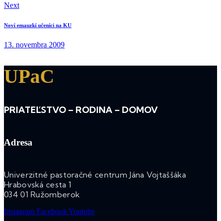
Next
Noví emauzkí učeníci na KU
13. novembra 2009
UPaC
PRIATEĽSTVO – RODINA – DOMOV
Adresa
Univerzitné pastoračné centrum Jána Vojtaššáka
Hrabovská cesta 1
034 01 Ružomberok
Instagram
Facebook
Youtube