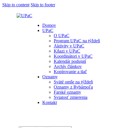
Skip to content
Skip to footer
Domov
UPaC
O UPaC
Program UPaC na týždeň
Aktivity v UPaC
Kňazi v UPaC
Koordinátori v UPaC
Kalendár podujatí
Archív článkov
Kopírovanie a tlač
Oznamy
Sväté omše na týždeň
Oznamy z Rybárpoľa
Farské oznamy
Sviatosť zmierenia
Kontakt