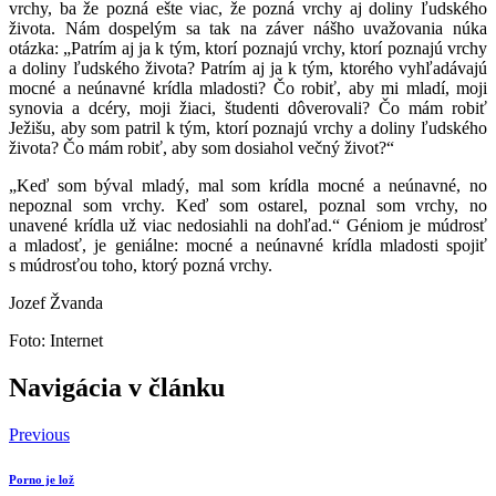
vrchy, ba že pozná ešte viac, že pozná vrchy aj doliny ľudského
života. Nám dospelým sa tak na záver nášho uvažovania núka
otázka: „Patrím aj ja k tým, ktorí poznajú vrchy, ktorí poznajú vrchy
a doliny ľudského života? Patrím aj ja k tým, ktorého vyhľadávajú
mocné a neúnavné krídla mladosti? Čo robiť, aby mi mladí, moji
synovia a dcéry, moji žiaci, študenti dôverovali? Čo mám robiť
Ježišu, aby som patril k tým, ktorí poznajú vrchy a doliny ľudského
života? Čo mám robiť, aby som dosiahol večný život?“
„Keď som býval mladý, mal som krídla mocné a neúnavné, no
nepoznal som vrchy. Keď som ostarel, poznal som vrchy, no
unavené krídla už viac nedosiahli na dohľad.“ Géniom je múdrosť
a mladosť, je geniálne: mocné a neúnavné krídla mladosti spojiť
s múdrosťou toho, ktorý pozná vrchy.
Jozef Žvanda
Foto: Internet
Navigácia v článku
Previous
Porno je lož