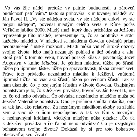
„Vo vás žije nádej, pretože vy patríte budúcnosti, a zároveň
budúcnosť patrí vám,“ takto sa prihováral k milovanej mládeži sv.
Ján Pavol II. „Vy ste nádejou sveta, vy ste nádejou cirkvi, vy ste
mojou nádejou“, povedal mladým celého sveta v Ríme počas
Veľkého jubilea 2000. Mladý muž, ktorý dnes prichádza za Ježišom
reprezentuje túto mládež, reprezentuje to, čo sa odohráva v srdci
každého mladého. V mladosti sa mladému človeku otvárajú priam
neohraničené ľudské možnosti. Mladí môžu vidieť široké obzory
svojho života, lebo majú nezaujatý pohľad a tiež odvahu a silu,
ktorá patrí k tomuto veku, hovorí poľský kňaz a psychológ Jozef
Augustyn v knihe
Mladosť.
Je géniom mladosti túžba po šťastí,
túžba po úprimnej láske, túžba po spravodlivosti, túžba zmeniť svet.
Práve toto priviedlo neznámeho mladíka k Ježišovi, vnútorná
úprimná túžba po viac ako šťastí, túžba po večnom šťastí. Tak sa
nám ukazuje, čo je ozajstným šťastím v živote človeka. Ozajstným
bohatstvom je to, čo k Ježišovi privádza, hovorí sv. Ján Pavol II., nie
to, čo od neho odvádza. Čo odvádza neznámeho mladého muža od
Ježiša? Materiálne bohatstvo. Ono je príčinou smútku mladíka, ono
sa tak javí ako relatívne. Za neznámym mladíkom akoby sa zľahla
zem a viac už o ňom nepočujeme. A tak sa tým s mocnými
a neúnavnými krídlami, všetkým mladým núka otázka: „Čo ťa
k Ježišovi privádza a čo ťa od neho odvádza? Čo je ozajstným
bohatstvom tvojho života? Dokázal by si pre toto bohatstvo
obetovať aj svoj život?“