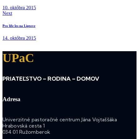
10. októbra 2015
Next
Pro life les na Liptove
14. októbra 2015
UPaC
PRIATEĽSTVO – RODINA – DOMOV
Adresa
Univerzitné pastoračné centrum Jána Vojtaššáka
Hrabovská cesta 1
034 01 Ružomberok