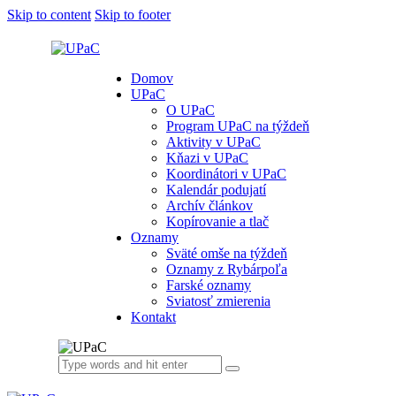
Skip to content
Skip to footer
Domov
UPaC
O UPaC
Program UPaC na týždeň
Aktivity v UPaC
Kňazi v UPaC
Koordinátori v UPaC
Kalendár podujatí
Archív článkov
Kopírovanie a tlač
Oznamy
Sväté omše na týždeň
Oznamy z Rybárpoľa
Farské oznamy
Sviatosť zmierenia
Kontakt