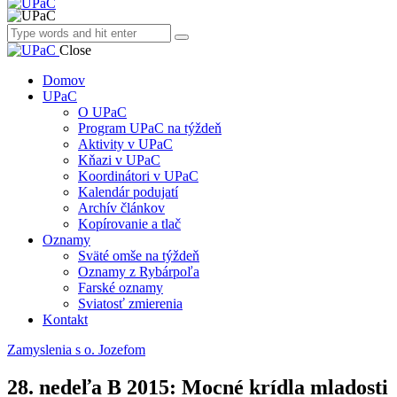
Close
Domov
UPaC
O UPaC
Program UPaC na týždeň
Aktivity v UPaC
Kňazi v UPaC
Koordinátori v UPaC
Kalendár podujatí
Archív článkov
Kopírovanie a tlač
Oznamy
Sväté omše na týždeň
Oznamy z Rybárpoľa
Farské oznamy
Sviatosť zmierenia
Kontakt
Zamyslenia s o. Jozefom
28. nedeľa B 2015: Mocné krídla mladosti