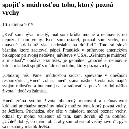
spojiť s múdrosťou toho, ktorý pozná
vrchy
10. októbra 2015
„Keď som býval mladý, mal som krídla mocné a neúnavné, no
nepoznal som vrchy. Keď som ostarel, poznal som vrchy, no
unavené krídla už viac nedosiahli na dohľad.“ Toto sú slová
básnika, ktoré zacitoval pápež František v príhovore americkým
biskupom pri svojej nedávnej návšteve v USA. „Géniom je múdrosť
a mladosť,“ dodáva František, je geniálne: „mocné a neúnavné
krídla mladosti spojiť s múdrosťou toho, ktorý pozná vrchy.“
„Obdaruj nás, Pane, múdrosťou srdca“, spievame v dnešnom
responzóriu. „Hneď zrána, hneď zrána nášho života nás naplň
svojou milosťou a budeme jasať a radovať sa po všetky dni nášho
života,“ dodáva žalmista.
Hneď zrána svojho života obdarený mocnými a neúnavnými
krídlami prichádza neznámy mladý muž za tým, ktorý pozná vrchy,
za Ježišom. Prichádza, aby ešte v mladosti mohol poznať vrchy,
odkiaľ by mohol vzlietnuť až tam, kam dovidí, až na dohľad.
„Učiteľ dobrý, čo mám robiť, aby som obsiahol večný život?“, pýta
sa neznámy mladík Ježiša.