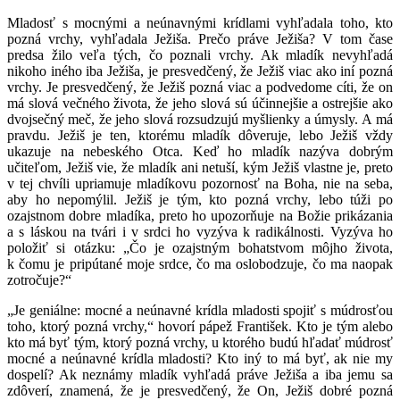
Mladosť s mocnými a neúnavnými krídlami vyhľadala toho, kto
pozná vrchy, vyhľadala Ježiša. Prečo práve Ježiša? V tom čase
predsa žilo veľa tých, čo poznali vrchy. Ak mladík nevyhľadá
nikoho iného iba Ježiša, je presvedčený, že Ježiš viac ako iní pozná
vrchy. Je presvedčený, že Ježiš pozná viac a podvedome cíti, že on
má slová večného života, že jeho slová sú účinnejšie a ostrejšie ako
dvojsečný meč, že jeho slová rozsudzujú myšlienky a úmysly. A má
pravdu. Ježiš je ten, ktorému mladík dôveruje, lebo Ježiš vždy
ukazuje na nebeského Otca. Keď ho mladík nazýva dobrým
učiteľom, Ježiš vie, že mladík ani netuší, kým Ježiš vlastne je, preto
v tej chvíli upriamuje mladíkovu pozornosť na Boha, nie na seba,
aby ho nepomýlil. Ježiš je tým, kto pozná vrchy, lebo túži po
ozajstnom dobre mladíka, preto ho upozorňuje na Božie prikázania
a s láskou na tvári i v srdci ho vyzýva k radikálnosti. Vyzýva ho
položiť si otázku: „Čo je ozajstným bohatstvom môjho života,
k čomu je pripútané moje srdce, čo ma oslobodzuje, čo ma naopak
zotročuje?“
„Je geniálne: mocné a neúnavné krídla mladosti spojiť s múdrosťou
toho, ktorý pozná vrchy,“ hovorí pápež František. Kto je tým alebo
kto má byť tým, ktorý pozná vrchy, u ktorého budú hľadať múdrosť
mocné a neúnavné krídla mladosti? Kto iný to má byť, ak nie my
dospelí? Ak neznámy mladík vyhľadá práve Ježiša a iba jemu sa
zdôverí, znamená, že je presvedčený, že On, Ježiš dobré pozná